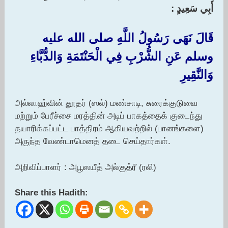
أَبِي سَعِيدٍ :‏ ‏
قَالَ نَهَى رَسُولُ اللَّهِ صلى الله عليه
وسلم عَنِ الشُّرْبِ فِي الْحَنْتَمَةِ وَالدُّبَّاءِ
وَالنَّقِيرِ
அல்லாஹ்வின் தூதர் (ஸல்) மண்சாடி, சுரைக்குடுவை
மற்றும் பேரீச்சை மரத்தின் அடிப் பாகத்தைக் குடைந்து
தயாரிக்கப்பட்ட பாத்திரம் ஆகியவற்றில் (பானங்களை)
அருந்த வேண்டாமெனத் தடை செய்தார்கள்.
அறிவிப்பாளர் : அபூஸயீத் அல்குத்ரீ (ரலி)
Share this Hadith: