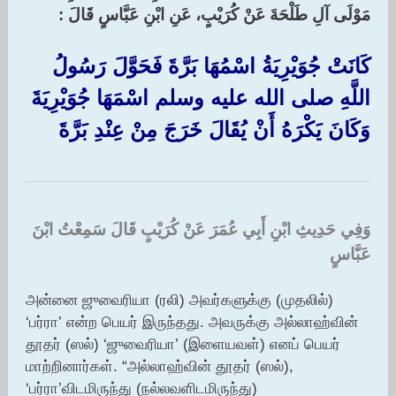
مَوْلَى آلِ طَلْحَةَ عَنْ كُرَيْبٍ، عَنِ ابْنِ عَبَّاسٍ قَالَ :‏
كَانَتْ جُوَيْرِيَةُ اسْمُهَا بَرَّةَ فَحَوَّلَ رَسُولُ
اللَّهِ صلى الله عليه وسلم اسْمَهَا جُوَيْرِيَةَ
وَكَانَ يَكْرَهُ أَنْ يُقَالَ خَرَجَ مِنْ عِنْدِ بَرَّةَ
وَفِي حَدِيثِ ابْنِ أَبِي عُمَرَ عَنْ كُرَيْبٍ قَالَ سَمِعْتُ ابْنَ
عَبَّاسٍ ‏
அன்னை ஜுவைரியா (ரலி) அவர்களுக்கு (முதலில்)
‘பர்ரா’ என்ற பெயர் இருந்தது. அவருக்கு அல்லாஹ்வின்
தூதர் (ஸல்) ‘ஜுவைரியா’ (இளையவள்) எனப் பெயர்
மாற்றினார்கள். “அல்லாஹ்வின் தூதர் (ஸல்),
‘பர்ரா’விடமிருந்து (நல்லவளிடமிருந்து)