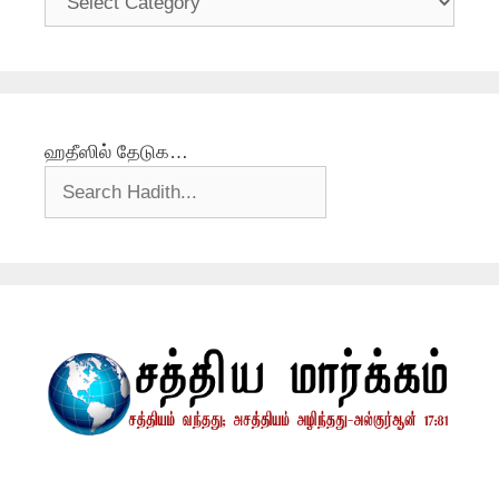
ஹதீஸில் தேடுக…