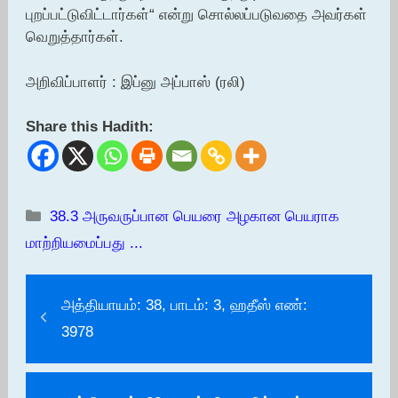
புறப்பட்டுவிட்டார்கள்“ என்று சொல்லப்படுவதை அவர்கள்
வெறுத்தார்கள்.
அறிவிப்பாளர் : இப்னு அப்பாஸ் (ரலி)
Share this Hadith:
Categories
38.3 அருவருப்பான பெயரை அழகான பெயராக
மாற்றியமைப்பது ...
அத்தியாயம்: 38, பாடம்: 3, ஹதீஸ் எண்:
3978