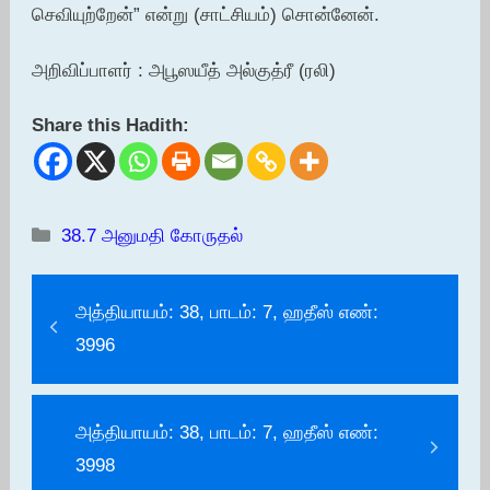
செவியுற்றேன்” என்று (சாட்சியம்) சொன்னேன்.
அறிவிப்பாளர் : அபூஸயீத் அல்குத்ரீ (ரலி)
Share this Hadith:
Categories
38.7 அனுமதி கோருதல்
அத்தியாயம்: 38, பாடம்: 7, ஹதீஸ் எண்:
3996
அத்தியாயம்: 38, பாடம்: 7, ஹதீஸ் எண்:
3998