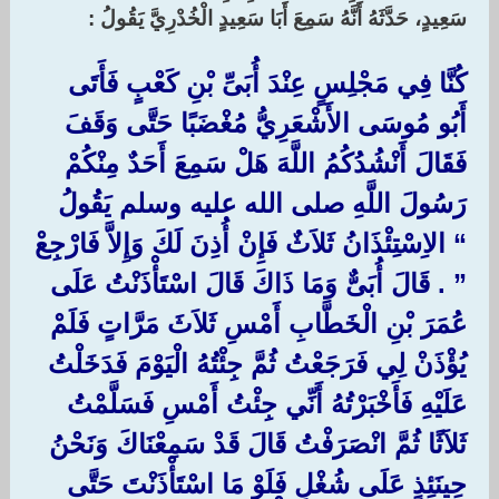
سَعِيدٍ، حَدَّثَهُ أَنَّهُ سَمِعَ أَبَا سَعِيدٍ الْخُدْرِيَّ يَقُولُ :‏
كُنَّا فِي مَجْلِسٍ عِنْدَ أُبَىِّ بْنِ كَعْبٍ فَأَتَى
أَبُو مُوسَى الأَشْعَرِيُّ مُغْضَبًا حَتَّى وَقَفَ
فَقَالَ أَنْشُدُكُمُ اللَّهَ هَلْ سَمِعَ أَحَدٌ مِنْكُمْ
رَسُولَ اللَّهِ صلى الله عليه وسلم يَقُولُ ‏
“‏ الاِسْتِئْذَانُ ثَلاَثٌ فَإِنْ أُذِنَ لَكَ وَإِلاَّ فَارْجِعْ
‏”‏ ‏.‏ قَالَ أُبَىٌّ وَمَا ذَاكَ قَالَ اسْتَأْذَنْتُ عَلَى
عُمَرَ بْنِ الْخَطَّابِ أَمْسِ ثَلاَثَ مَرَّاتٍ فَلَمْ
يُؤْذَنْ لِي فَرَجَعْتُ ثُمَّ جِئْتُهُ الْيَوْمَ فَدَخَلْتُ
عَلَيْهِ فَأَخْبَرْتُهُ أَنِّي جِئْتُ أَمْسِ فَسَلَّمْتُ
ثَلاَثًا ثُمَّ انْصَرَفْتُ قَالَ قَدْ سَمِعْنَاكَ وَنَحْنُ
حِينَئِذٍ عَلَى شُغْلٍ فَلَوْ مَا اسْتَأْذَنْتَ حَتَّى