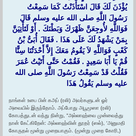
يُؤْذَنَ لَكَ قَالَ اسْتَأْذَنْتُ كَمَا سَمِعْتُ
رَسُولَ اللَّهِ صلى الله عليه وسلم قَالَ
فَوَاللَّهِ لأُوجِعَنَّ ظَهْرَكَ وَبَطْنَكَ ‏.‏ أَوْ لَتَأْتِيَنَّ
بِمَنْ يَشْهَدُ لَكَ عَلَى هَذَا ‏.‏ فَقَالَ أُبَىُّ بْنُ
كَعْبٍ فَوَاللَّهِ لاَ يَقُومُ مَعَكَ إِلاَّ أَحْدَثُنَا سِنًّا
قُمْ يَا أَبَا سَعِيدٍ ‏.‏ فَقُمْتُ حَتَّى أَتَيْتُ عُمَرَ
فَقُلْتُ قَدْ سَمِعْتُ رَسُولَ اللَّهِ صلى الله
عليه وسلم يَقُولُ هَذَا ‏
நாங்கள் உபை பின் கஅப் (ரலி) அவர்களுடன் ஓர்
அவையில் இருந்தோம். அப்போது அபூமூஸா (ரலி)
கோபத்துடன் வந்து நின்று, “அல்லாஹ்வை முன்வைத்து
நான் கேட்கிறேன்: அல்லாஹ்வின் தூதர் (ஸல்), ‘அனுமதி
கோருதல் மூன்று முறையாகும். (மூன்று முறை கோரி,)