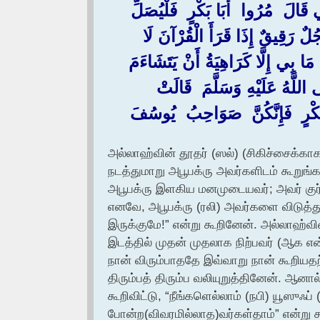
قَالَ ‏ ‏مُرُوا ‏ ‏أَبَا بَكْرٍ ‏ ‏فَلْيُصَلِّ
جُلٌ رَقِيقٌ إِذَا قَرَأَ الْقُرْآنَ لَا
ِ مَا بِي إِلَّا كَرَاهِيَةُ أَنْ يَتَشَاءَمَ
للَّهُ عَلَيْهِ وَسَلَّمَ ‏ ‏قَالَتْ
بَكْرٍ ‏ ‏فَإِنَّكُنَّ ‏ ‏صَوَاحِبُ ‏ ‏يُوسُفَ
அல்லாஹ்வின் தூதர் (ஸல்) (சிகிச்சைக்க
நடத்துமாறு அபூபக்ரு அவர்களிடம் கூறுங்க
அபூபக்ரு இளகிய மனமுடையவர்; அவர் குர
எனவே, அபூபக்ரு (ரலி) அவர்களை விடுத்து
இருக்குமே!” என்று கூறினேன். அல்லாஹ்
இடத்தில் முதன் முதலாக நிற்பவர் (ஆக என
நான் விரும்பாததே இவ்வாறு நான் கூறியத
திரும்பத் திரும்ப வலியுறுத்தினேன். ஆனால
கூறிவிட்டு, “நீங்களெல்லாம் (நபி) யூஸு
போன்ற(விவரமில்லாத)வர்கள்தாம்” என்று க