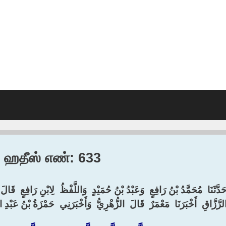
1, ஹதீஸ் எண்: 633
َدَّثَنَا ‏ ‏مُحَمَّدُ بْنُ رَافِعٍ ‏ ‏وَعَبْدُ بْنُ حُمَيْدٍ ‏ ‏وَاللَّفْظُ ‏ ‏لِابْنِ رَافِعٍ ‏ ‏قَالَ ‏ ‏
لرَّزَّاقِ ‏ ‏أَخْبَرَنَا ‏ ‏مَعْمَرٌ ‏ ‏قَالَ ‏ ‏الزُّهْرِيُّ ‏ ‏وَأَخْبَرَنِي ‏ ‏حَمْزَةُ بْنُ عَبْدِ 