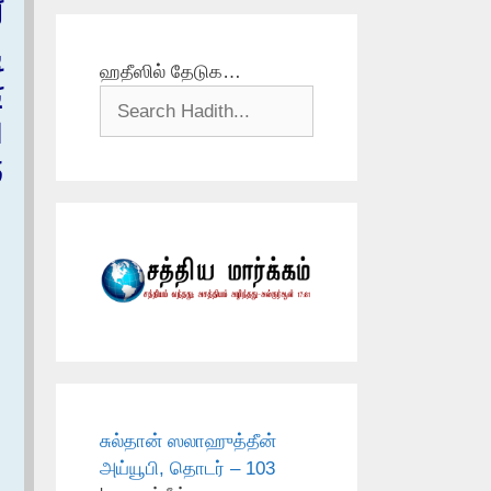
‏
ب
ஹதீஸில் தேடுக…
ي
ا
ف
சுல்தான் ஸலாஹுத்தீன்
அய்யூபி, தொடர் – 103