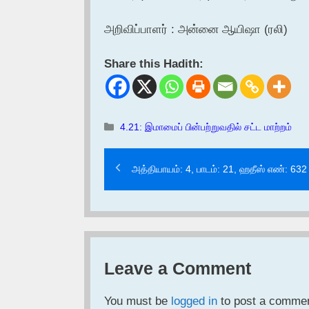
அறிவிப்பாளர் : அன்னை ஆயிஷா (ரலி)
Share this Hadith:
Categories
4.21: இமாமைப் பின்பற்றுவதில் சட்ட மாற்றம்
அத்தியாயம்: 4, பாடம்: 21, ஹதீஸ் எண்: 632
Leave a Comment
You must be
logged in
to post a commen