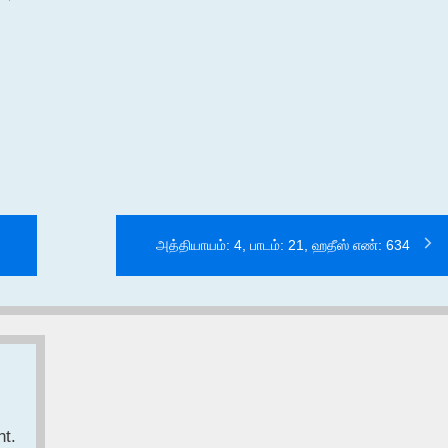
அத்தியாயம்: 4, பாடம்: 21, ஹதீஸ் எண்: 634
t.