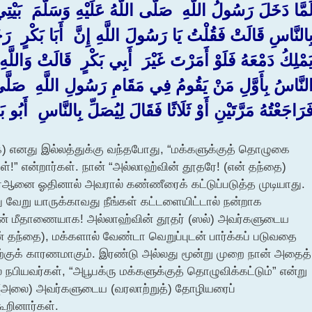
لَمَّا دَخَلَ رَسُولُ اللَّهِ ‏ ‏صَلَّى اللَّهُ عَلَيْهِ وَسَلَّمَ ‏ ‏بَيْتِي 
ِالنَّاسِ قَالَتْ فَقُلْتُ يَا رَسُولَ اللَّهِ إِنَّ ‏ ‏أَبَا بَكْرٍ ‏ ‏رَ
َمْلِكُ دَمْعَهُ فَلَوْ أَمَرْتَ غَيْرَ ‏ ‏أَبِي بَكْرٍ ‏ ‏قَالَتْ وَاللَّه
لنَّاسُ بِأَوَّلِ مَنْ يَقُومُ فِي مَقَامِ رَسُولِ اللَّهِ ‏ ‏صَلَّى ا
َرَاجَعْتُهُ مَرَّتَيْنِ أَوْ ثَلَاثًا فَقَالَ لِيُصَلِّ بِالنَّاسِ ‏ ‏أَبُو 
ாக) எனது இல்லத்துக்கு வந்தபோது, “மக்களுக்குத் தொழுகை
ள்!” என்றார்கள். நான் “அல்லாஹ்வின் தூதரே! (என் தந்தை)
்ஆனை ஓதினால் அவரால் கண்ணீரைக் கட்டுப்படுத்த முடியாது.
 வேறு யாருக்காவது நீங்கள் கட்டளையிட்டால் நன்றாக
வின் மீதாணையாக! அல்லாஹ்வின் தூதர் (ஸல்) அவர்களுடைய
் தந்தை), மக்களால் வேண்டா வெறுப்புடன் பார்க்கப் படுவதை
ற்குக் காரணமாகும். இரண்டு அல்லது மூன்று முறை நான் அதைத்
் நபியவர்கள், “அபூபக்ரு மக்களுக்குத் தொழுவிக்கட்டும்” என்று
ஃப் (அலை) அவர்களுடைய (வரலாற்றுத்) தோழியரைப்
ூறினார்கள்.