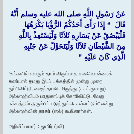
عَنْ رَسُولِ اللَّهِ صلى الله عليه وسلم أَنَّهُ
قَالَ ‏ “‏ إِذَا رَأَى أَحَدُكُمُ الرُّؤْيَا يَكْرَهُهَا
فَلْيَبْصُقْ عَنْ يَسَارِهِ ثَلاَثًا وَلْيَسْتَعِذْ بِاللَّهِ
مِنَ الشَّيْطَانِ ثَلاَثًا وَلْيَتَحَوَّلْ عَنْ جَنْبِهِ
الَّذِي كَانَ عَلَيْهِ ‏”‏
“உங்களில் எவரும் தாம் விரும்பாத கனவொன்றைக்
கண்டால் தமது இடப் பக்கத்தில் மூன்று முறை
துப்பிவிட்டு, ஷைத்தானிடமிருந்து (காக்குமாறு)
அல்லாஹ்விடம் பாதுகாப்புக் கோரிவிட்டு, வேறு
பக்கத்தில் திரும்பிப் படுத்துக்கொள்ளட்டும்” என்று
அல்லாஹ்வின் தூதர் (ஸல்) கூறினார்கள்.
அறிவிப்பாளர் : ஜாபிர் (ரலி)