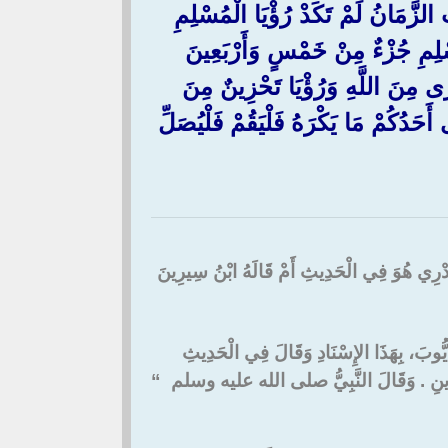
َمَانُ لَمْ تَكَدْ رُؤْيَا الْمُسْلِمِ
سْلِمِ جُزْءٌ مِنْ خَمْسٍ وَأَرْبَعِينَ
شْرَى مِنَ اللَّهِ وَرُؤْيَا تَحْزِينٌ مِنَ
أَحَدُكُمْ مَا يَكْرَهُ فَلْيَقُمْ فَلْيُصَلِّ
لاَ أَدْرِي هُوَ فِي الْحَدِيثِ أَمْ قَالَهُ ابْنُ سِيرِينَ
ْ أَيُّوبَ، بِهَذَا الإِسْنَادِ وَقَالَ فِي الْحَدِيثِ
ِي الدِّينِ ‏.‏ وَقَالَ النَّبِيُّ صلى الله عليه وسلم ‏ “‏