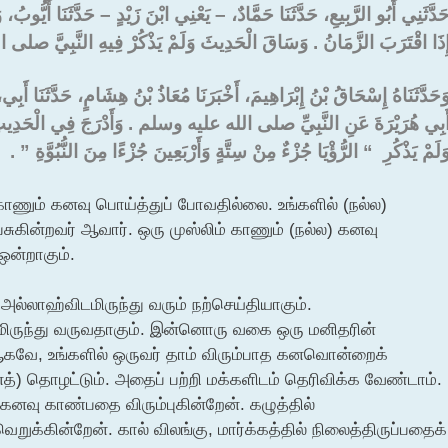
َدَّثَنِي أَبُو الرَّبِيعِ، حَدَّثَنَا حَمَّادٌ، – يَعْنِي ابْنَ زَيْدٍ – حَدَّثَنَا أَيُّو
ِذَا اقْتَرَبَ الزَّمَانُ ‏.‏ وَسَاقَ الْحَدِيثَ وَلَمْ يَذْكُرْ فِيهِ النَّبِيَّ ص
َحَدَّثَنَاهُ إِسْحَاقُ بْنُ إِبْرَاهِيمَ، أَخْبَرَنَا مُعَاذُ بْنُ هِشَامٍ، حَدَّثَنَا أَ
َبِي هُرَيْرَةَ عَنِ النَّبِيِّ صلى الله عليه وسلم ‏.‏ وَأَدْرَجَ فِي الْحَدِيثِ قَوْل
وَلَمْ يَذْكُرِ ‏ “‏ الرُّؤْيَا جُزْءٌ مِنْ سِتَّةٍ وَأَرْبَعِينَ جُزْءًا مِنَ النُّبُوَّةِ ‏”‏ ‏
் காணும் கனவு பொய்த்துப் போவதில்லை. உங்களில் (நல்ல)
ன்றவர் ஆவார். ஒரு முஸ்லிம் காணும் (நல்ல) கனவு
 ஒன்றாகும்.
ல்லாஹ்விடமிருந்து வரும் நற்செய்தியாகும்.
ிருந்து வருவதாகும். இன்னொரு வகை ஒரு மனிதரின்
 ஆகவே, உங்களில் ஒருவர் தாம் விரும்பாத கனவொன்றைக்
) தொழட்டும். அதைப் பற்றி மக்களிடம் தெரிவிக்க வேண்டாம்.
 கனவு காண்பதை விரும்புகின்றேன். கழுத்தில்
ுக்கின்றேன். கால் விலங்கு, மார்க்கத்தில் நிலைத்திருப்பதைக்