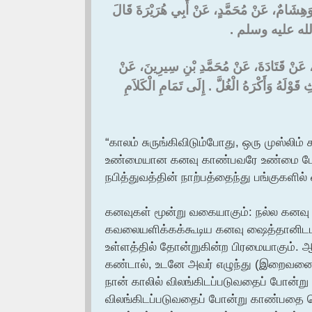
بُ، وَهِشَامٌ، عَنْ مُحَمَّدٍ، عَنْ أَبِي هُرَيْرَةَ قَالَ
لى الله عليه وسلم ‏.‏
بِي، عَنْ قَتَادَةَ، عَنْ مُحَمَّدِ بْنِ سِيرِينَ، عَنْ
َهُ وَأَكْرَهُ الْغُلَّ ‏.‏ إِلَى تَمَامِ الْكَلاَمِ
“காலம் சுருங்கிவிடும்போது, ஒரு முஸ்லிம
உண்மையான கனவு காண்பவரே உண்மை பேசுகி
நபித்துவத்தின் நாற்பத்தைந்து பங்குகளில்
கனவுகள் மூன்று வகையாகும்: நல்ல கனவு அ
கவலையளிக்கக்கூடிய கனவு ஷைத்தானிடம
உள்ளத்தில் தோன்றுகின்ற பிரமையாகும்.
கண்டால், உடனே அவர் எழுந்து (இறைவனைத்
நான் காலில் விலங்கிடப்படுவதைப் போன்று
விலங்கிடப்படுவதைப் போன்று காண்பதை வெற