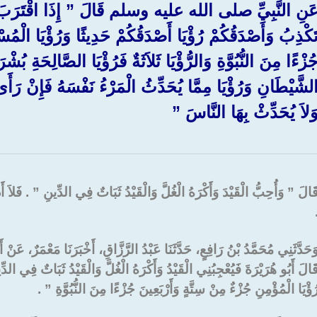
َنِ النَّبِيِّ صلى الله عليه وسلم قَالَ ‏”‏ إِذَا اقْتَرَبَ الزّ
َكْذِبُ وَأَصْدَقُكُمْ رُؤْيَا أَصْدَقُكُمْ حَدِيثًا وَرُؤْيَا الْمُ
ُزْءًا مِنَ النُّبُوَّةِ وَالرُّؤْيَا ثَلاَثَةٌ فَرُؤْيَا الصَّالِحَةِ بُ
لشَّيْطَانِ وَرُؤْيَا مِمَّا يُحَدِّثُ الْمَرْءُ نَفْسَهُ فَإِنْ رَأَى 
َلاَ يُحَدِّثْ بِهَا النَّاسَ ‏”‏
َالَ ‏”‏ وَأُحِبُّ الْقَيْدَ وَأَكْرَهُ الْغُلَّ وَالْقَيْدُ ثَبَاتٌ فِي الدِّينِ ‏”‏ ‏.‏ فَ
‏
َحَدَّثَنِي مُحَمَّدُ بْنُ رَافِعٍ، حَدَّثَنَا عَبْدُ الرَّزَّاقِ، أَخْبَرَنَا مَعْمَرٌ، عَن
َالَ أَبُو هُرَيْرَةَ فَيُعْجِبُنِي الْقَيْدُ وَأَكْرَهُ الْغُلَّ وَالْقَيْدُ ثَبَاتٌ ف
ُؤْيَا الْمُؤْمِنِ جُزْءٌ مِنْ سِتَّةٍ وَأَرْبَعِينَ جُزْءًا مِنَ النُّبُوَّةِ ‏”‏ ‏.‏