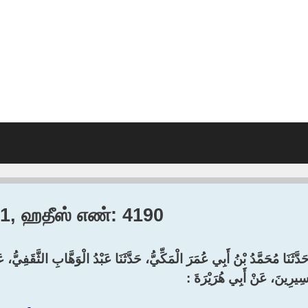
0.1, ஹதீஸ் எண்: 4190
َدَّثَنَا مُحَمَّدُ بْنُ أَبِي عُمَرَ الْمَكِّيُّ، حَدَّثَنَا عَبْدُ الْوَهَّابِ الثَّقَفِيُّ،
ِيرِينَ، عَنْ أَبِي هُرَيْرَةَ :‏