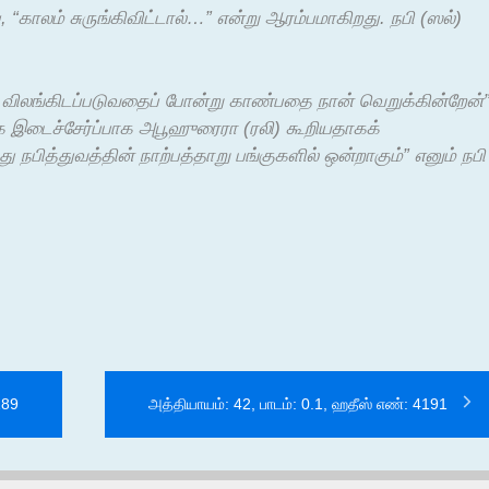
, “காலம் சுருங்கிவிட்டால்…” என்று ஆரம்பமாகிறது. நபி (ஸல்)
ில் விலங்கிடப்படுவதைப் போன்று காண்பதை நான் வெறுக்கின்றேன்
 இடைச்சேர்ப்பாக அபூஹுரைரா (ரலி) கூறியதாகக்
 நபித்துவத்தின் நாற்பத்தாறு பங்குகளில் ஒன்றாகும்” எனும் நபி
189
அத்தியாயம்: 42, பாடம்: 0.1, ஹதீஸ் எண்: 4191