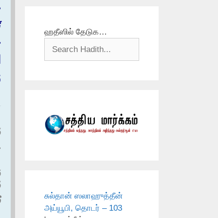
ع
ت
ஹதீஸில் தேடுக…
ج
ا
و
ق
‏.
و
ق
சுல்தான் ஸலாஹுத்தீன்
ر
அய்யூபி, தொடர் – 103