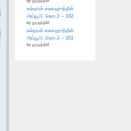
by நூருத்தீன்
ح
சுல்தான் ஸலாஹுத்தீன்
إ
அய்யூபி, தொடர் – 102
by நூருத்தீன்
و
சுல்தான் ஸலாஹுத்தீன்
أ
அய்யூபி, தொடர் – 101
.
by நூருத்தீன்