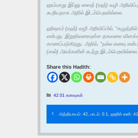
ஹம்மாது இப்னு ஸைத் (ரஹ்) வழி அறிவிப்பு
கூறியதாக அதில் இடம்பெறவில்லை.
ஹிஷாம் (ரஹ்) வழி அறிவிப்பில், “கழுத்த
என்பது, இறுதிவரையுள்ள தகவலை விளக்க
காணப்படுகிறது. அதில், “நல்ல கனவு என்பது
(ஸல்) அவர்களின் கூற்று இடம்பெறவில்லை.
Share this Hadith:
Categories
42.01 கனவுகள்
அத்தியாயம்: 42, பாடம்: 0.1, ஹதீஸ் எண்: 4