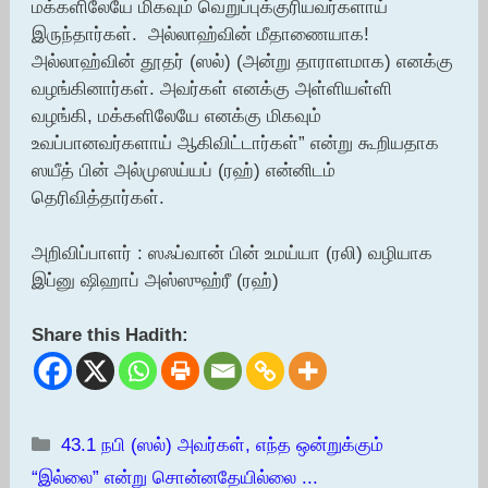
மக்களிலேயே மிகவும் வெறுப்புக்குரியவர்களாய்
இருந்தார்கள். அல்லாஹ்வின் மீதாணையாக!
அல்லாஹ்வின் தூதர் (ஸல்) (அன்று தாராளமாக) எனக்கு
வழங்கினார்கள். அவர்கள் எனக்கு அள்ளியள்ளி
வழங்கி, மக்களிலேயே எனக்கு மிகவும்
உவப்பானவர்களாய் ஆகிவிட்டார்கள்” என்று கூறியதாக
ஸயீத் பின் அல்முஸய்யப் (ரஹ்) என்னிடம்
தெரிவித்தார்கள்.
அறிவிப்பாளர் : ஸஃப்வான் பின் உமய்யா (ரலி) வழியாக
இப்னு ஷிஹாப் அஸ்ஸுஹ்ரீ (ரஹ்)
Share this Hadith:
Categories
43.1 நபி (ஸல்) அவர்கள், எந்த ஒன்றுக்கும்
“இல்லை” என்று சொன்னதேயில்லை ...