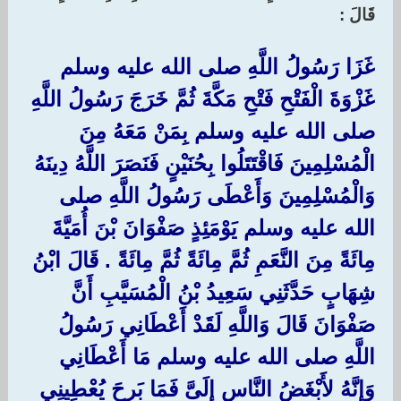
قَالَ :‏ ‏
غَزَا رَسُولُ اللَّهِ صلى الله عليه وسلم
غَزْوَةَ الْفَتْحِ فَتْحِ مَكَّةَ ثُمَّ خَرَجَ رَسُولُ اللَّهِ
صلى الله عليه وسلم بِمَنْ مَعَهُ مِنَ
الْمُسْلِمِينَ فَاقْتَتَلُوا بِحُنَيْنٍ فَنَصَرَ اللَّهُ دِينَهُ
وَالْمُسْلِمِينَ وَأَعْطَى رَسُولُ اللَّهِ صلى
الله عليه وسلم يَوْمَئِذٍ صَفْوَانَ بْنَ أُمَيَّةَ
مِائَةً مِنَ النَّعَمِ ثُمَّ مِائَةً ثُمَّ مِائَةً ‏.‏ قَالَ ابْنُ
شِهَابٍ حَدَّثَنِي سَعِيدُ بْنُ الْمُسَيَّبِ أَنَّ
صَفْوَانَ قَالَ وَاللَّهِ لَقَدْ أَعْطَانِي رَسُولُ
اللَّهِ صلى الله عليه وسلم مَا أَعْطَانِي
وَإِنَّهُ لأَبْغَضُ النَّاسِ إِلَىَّ فَمَا بَرِحَ يُعْطِينِي