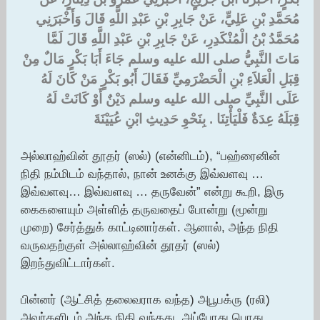
مُحَمَّدِ بْنِ عَلِيٍّ، عَنْ جَابِرِ بْنِ عَبْدِ اللَّهِ قَالَ وَأَخْبَرَنِي
مُحَمَّدُ بْنُ الْمُنْكَدِرِ، عَنْ جَابِرِ بْنِ عَبْدِ اللَّهِ قَالَ لَمَّا
مَاتَ النَّبِيُّ صلى الله عليه وسلم جَاءَ أَبَا بَكْرٍ مَالٌ مِنْ
قِبَلِ الْعَلاَءِ بْنِ الْحَضْرَمِيِّ فَقَالَ أَبُو بَكْرٍ مَنْ كَانَ لَهُ
عَلَى النَّبِيِّ صلى الله عليه وسلم دَيْنٌ أَوْ كَانَتْ لَهُ
قِبَلَهُ عِدَةٌ فَلْيَأْتِنَا ‏.‏ بِنَحْوِ حَدِيثِ ابْنِ عُيَيْنَةَ
அல்லாஹ்வின் தூதர் (ஸல்) (என்னிடம்), “பஹ்ரைனின்
நிதி நம்மிடம் வந்தால், நான் உனக்கு இவ்வளவு …
இவ்வளவு… இவ்வளவு … தருவேன்” என்று கூறி, இரு
கைகளையும் அள்ளித் தருவதைப் போன்று (மூன்று
முறை) சேர்த்துக் காட்டினார்கள். ஆனால், அந்த நிதி
வருவதற்குள் அல்லாஹ்வின் தூதர் (ஸல்)
இறந்துவிட்டார்கள்.
பின்னர் (ஆட்சித் தலைவராக வந்த) அபூபக்ரு (ரலி)
அவர்களிடம் அந்த நிதி வந்தது. அப்போது பொது