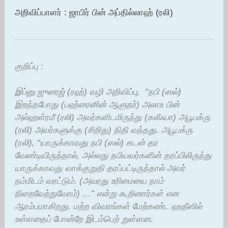
அறிவிப்பாளர் : ஜாபிர் பின் அப்தில்லாஹ் (ரலி)
குறிப்பு :
இப்னு ஜுரைஜ் (ரஹ்) வழி அறிவிப்பு, “நபி (ஸல்)
இறந்தபோது (பஹ்ரைனின் ஆளுநர்) அலாஉ பின்
அல்ஹள்ரமீ (ரலி) அவர்களிடமிருந்து (கலீஃபா) அபூபக்ரு
(ரலி) அவர்களுக்கு (சிறிது) நிதி வந்தது. அபூபக்ரு
(ரலி), “யாருக்காவது நபி (ஸல்) கடன் தர
வேண்டியிருந்தால், அல்லது நபியவர்களின் தரப்பிலிருந்து
யாருக்காவது வாக்குறுதி தரப்பட்டிருந்தால் அவர்
நம்மிடம் வரட்டும். (அவரது உரிமையை நாம்
நிறைவேற்றுவோம்) …” என்று கூறினார்கள் என
ஆரம்பமாகிறது. மற்ற விவரங்கள் மேற்கண்ட ஹதீஸில்
உள்ளதைப் போன்றே இடம்பெற் றுள்ளன.