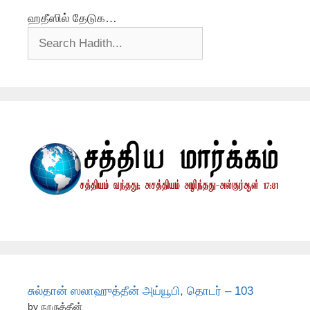
ஹதீஸில் தேடுக…
சுல்தான் ஸலாஹுத்தீன் அய்யூபி, தொடர் – 103
by நூருத்தீன்