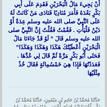
أَنْ يَجِيءَ مَالُ الْبَحْرَيْنِ فَقَدِمَ عَلَى أَبِي
بَكْرٍ بَعْدَهُ فَأَمَرَ مُنَادِيًا فَنَادَى مَنْ كَانَتْ لَهُ
عَلَى النَّبِيِّ صلى الله عليه وسلم عِدَةٌ أَوْ
دَيْنٌ فَلْيَأْتِ ‏.‏ فَقُمْتُ فَقُلْتُ إِنَّ النَّبِيَّ صلى
الله عليه وسلم قَالَ ‏”‏ لَوْ قَدْ جَاءَنَا مَالُ
الْبَحْرَيْنِ أَعْطَيْتُكَ هَكَذَا وَهَكَذَا وَهَكَذَا”‏ ‏
فَحَثَى أَبُو بَكْرٍ مَرَّةً ثُمَّ قَالَ لِي عُدَّهَا ‏.‏
فَعَدَدْتُهَا فَإِذَا هِيَ خَمْسُمِائَةٍ فَقَالَ خُذْ
مِثْلَيْهَا ‏
حَدَّثَنَا مُحَمَّدُ بْنُ حَاتِمِ بْنِ مَيْمُونٍ، حَدَّثَنَا مُحَمَّدُ بْنُ
بَكْرٍ، أَخْبَرَنَا ابْنُ جُرَيْجٍ، أَخْبَرَنِي عَمْرُو بْنُ دِينَارٍ، عَنْ