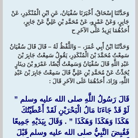
وَحَدَّثَنَا إِسْحَاقُ، أَخْبَرَنَا سُفْيَانُ، عَنِ ابْنِ الْمُنْكَدِرِ، عَنْ
جَابِرٍ، وَعَنْ عَمْرٍو، عَنْ مُحَمَّدِ بْنِ عَلِيٍّ عَنْ جَابِرٍ،
أَحَدُهُمَا يَزِيدُ عَلَى الآخَرِ ح
وَحَدَّثَنَا ابْنُ أَبِي عُمَرَ، – وَاللَّفْظُ لَهُ – قَالَ قَالَ سُفْيَانُ
سَمِعْتُ مُحَمَّدَ بْنَ الْمُنْكَدِرِ، يَقُولُ سَمِعْتُ جَابِرَ بْنَ
عَبْدِ اللَّهِ قَالَ سُفْيَانُ وَسَمِعْتُ أَيْضًا، عَمْرَو بْنَ دِينَارٍ
يُحَدِّثُ عَنْ مُحَمَّدِ بْنِ عَلِيٍّ قَالَ سَمِعْتُ جَابِرَ بْنَ عَبْدِ
اللَّهِ، وَزَادَ، أَحَدُهُمَا عَلَى الآخَرِ قَالَ :‏ ‏
قَالَ رَسُولُ اللَّهِ صلى الله عليه وسلم ‏”‏
لَوْ قَدْ جَاءَنَا مَالُ الْبَحْرَيْنِ لَقَدْ أَعْطَيْتُكَ
هَكَذَا وَهَكَذَا وَهَكَذَا ‏”‏ ‏.‏ وَقَالَ بِيَدَيْهِ جَمِيعًا
فَقُبِضَ النَّبِيُّ صلى الله عليه وسلم قَبْلَ