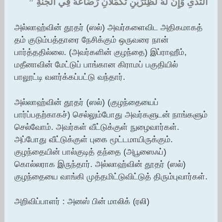
الثَّدْىِ وَإِنَّ لَهُ لَظِئْرَيْنِ تُكَمِّلاَنِ رَضَاعَهُ فِي الْجَنَّةِ ‏”‏ ‏
அல்லாஹ்வின் தூதர் (ஸல்) அவர்களைவிட அதிகமாகத்
தம் குடும்பத்தாரை நேசிக்கும் ஒருவரை நான்
பார்த்ததில்லை. (அவர்களின் குழந்தை) இப்ராஹீம்,
மதீனாவின் மேட்டுப் பாங்கான கிராமப் பகுதியில்
பாலூட்டி வளர்க்கப்பட்டு வந்தார்.
அல்லாஹ்வின் தூதர் (ஸல்) (குழந்தையைப்
பார்ப்பதற்காகச்) செல்லும்போது அவர்களுடன் நாங்களும்
செல்வோம். அவர்கள் வீட்டுக்குள் நுழைவார்கள்.
அப்போது வீட்டுக்குள் புகை மூட்டமாயிருக்கும்.
குழந்தையின் பால்குடித் தந்தை (அபூஸைஃப்)
கொல்லராக இருந்தார். அல்லாஹ்வின் தூதர் (ஸல்)
குழந்தையை வாங்கி முத்தமிட்டுவிட்டுத் திரும்புவார்கள்.
அறிவிப்பாளர் : அனஸ் பின் மாலிக் (ரலி)