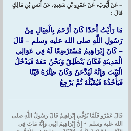
– عَنْ أَيُّوبَ، عَنْ عَمْرِو بْنِ سَعِيدٍ، عَنْ أَنَسِ بْنِ مَالِكٍ
قَالَ :‏ ‏
مَا رَأَيْتُ أَحَدًا كَانَ أَرْحَمَ بِالْعِيَالِ مِنْ
رَسُولِ اللَّهِ صلى الله عليه وسلم – قَالَ
– كَانَ إِبْرَاهِيمُ مُسْتَرْضِعًا لَهُ فِي عَوَالِي
الْمَدِينَةِ فَكَانَ يَنْطَلِقُ وَنَحْنُ مَعَهُ فَيَدْخُلُ
الْبَيْتَ وَإِنَّهُ لَيُدَّخَنُ وَكَانَ ظِئْرُهُ قَيْنًا
فَيَأْخُذُهُ فَيُقَبِّلُهُ ثُمَّ يَرْجِعُ
قَالَ عَمْرٌو فَلَمَّا تُوُفِّيَ إِبْرَاهِيمُ قَالَ رَسُولُ اللَّهِ صلى
الله عليه وسلم ‏ “‏ إِنَّ إِبْرَاهِيمَ ابْنِي وَإِنَّهُ مَاتَ فِي