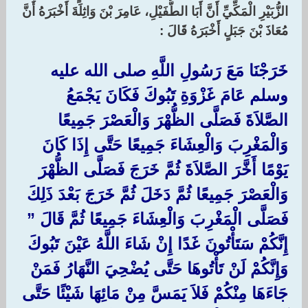
الزُّبَيْرِ الْمَكِّيِّ أَنَّ أَبَا الطُّفَيْلِ، عَامِرَ بْنَ وَاثِلَةَ أَخْبَرَهُ أَنَّ
مُعَاذَ بْنَ جَبَلٍ أَخْبَرَهُ قَالَ :‏
خَرَجْنَا مَعَ رَسُولِ اللَّهِ صلى الله عليه
وسلم عَامَ غَزْوَةِ تَبُوكَ فَكَانَ يَجْمَعُ
الصَّلاَةَ فَصَلَّى الظُّهْرَ وَالْعَصْرَ جَمِيعًا
وَالْمَغْرِبَ وَالْعِشَاءَ جَمِيعًا حَتَّى إِذَا كَانَ
يَوْمًا أَخَّرَ الصَّلاَةَ ثُمَّ خَرَجَ فَصَلَّى الظُّهْرَ
وَالْعَصْرَ جَمِيعًا ثُمَّ دَخَلَ ثُمَّ خَرَجَ بَعْدَ ذَلِكَ
فَصَلَّى الْمَغْرِبَ وَالْعِشَاءَ جَمِيعًا ثُمَّ قَالَ ‏”‏
إِنَّكُمْ سَتَأْتُونَ غَدًا إِنْ شَاءَ اللَّهُ عَيْنَ تَبُوكَ
وَإِنَّكُمْ لَنْ تَأْتُوهَا حَتَّى يُضْحِيَ النَّهَارُ فَمَنْ
جَاءَهَا مِنْكُمْ فَلاَ يَمَسَّ مِنْ مَائِهَا شَيْئًا حَتَّى