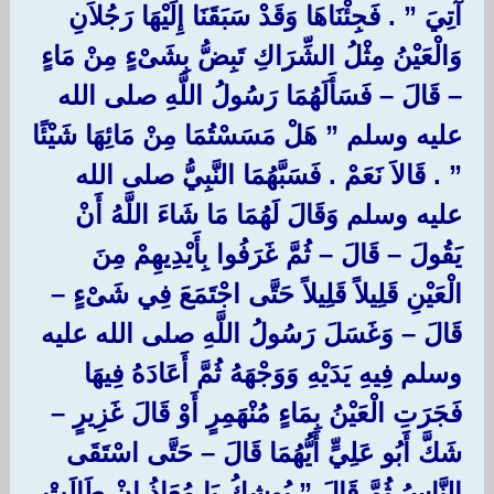
آتِيَ ‏”‏ ‏.‏ فَجِئْنَاهَا وَقَدْ سَبَقَنَا إِلَيْهَا رَجُلاَنِ
وَالْعَيْنُ مِثْلُ الشِّرَاكِ تَبِضُّ بِشَىْءٍ مِنْ مَاءٍ
– قَالَ – فَسَأَلَهُمَا رَسُولُ اللَّهِ صلى الله
عليه وسلم ‏”‏ هَلْ مَسَسْتُمَا مِنْ مَائِهَا شَيْئًا
‏”‏ ‏.‏ قَالاَ نَعَمْ ‏.‏ فَسَبَّهُمَا النَّبِيُّ صلى الله
عليه وسلم وَقَالَ لَهُمَا مَا شَاءَ اللَّهُ أَنْ
يَقُولَ – قَالَ – ثُمَّ غَرَفُوا بِأَيْدِيهِمْ مِنَ
الْعَيْنِ قَلِيلاً قَلِيلاً حَتَّى اجْتَمَعَ فِي شَىْءٍ –
قَالَ – وَغَسَلَ رَسُولُ اللَّهِ صلى الله عليه
وسلم فِيهِ يَدَيْهِ وَوَجْهَهُ ثُمَّ أَعَادَهُ فِيهَا
فَجَرَتِ الْعَيْنُ بِمَاءٍ مُنْهَمِرٍ أَوْ قَالَ غَزِيرٍ –
شَكَّ أَبُو عَلِيٍّ أَيُّهُمَا قَالَ – حَتَّى اسْتَقَى
النَّاسُ ثُمَّ قَالَ ‏”‏ يُوشِكُ يَا مُعَاذُ إِنْ طَالَتْ