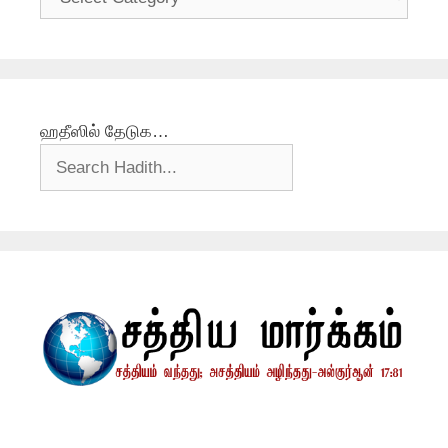
ஹதீஸில் தேடுக…