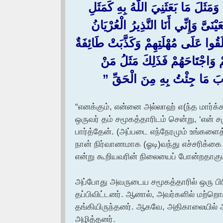
لَ مَا بَعَثَنِيَ اللَّهُ بِهِ كَمَثَلِ
َىَّ وَإِنِّي أَنَا النَّذِيرُ الْعُرْيَانُ
لَقُوا عَلَى مُهْلَتِهِمْ وَكَذَّبَتْ طَائِفَةٌ
مْ وَاجْتَاحَهُمْ فَذَلِكَ مَثَلُ مَنْ
َ مَا جِئْتُ بِهِ مِنَ الْحَقِّ ‏”‏‏
“எனக்கும், என்னை அல்லாஹ் எ(ந்த மார்
ஒருவர் தம் சமூகத்தாரிடம் சென்று, ‘என
பார்த்தேன். (அப்படை எந்நேரமும் உங்களை
நான் நிர்வாணமாக (ஓடி)வந்து எச்சரிக்க
என்று கூறியவரின் நிலையைப் போன்றதாகும
அப்போது அவருடைய சமூகத்தாரில் ஒரு பிரி
தப்பிவிட்டனர். ஆனால், அவர்களில் மற்றொ
தங்கியிருந்தனர். ஆகவே, அதிகாலையில் 
அழித்தனர்.