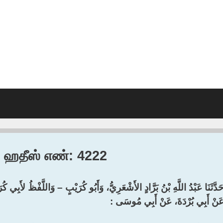
6, ஹதீஸ் எண்: 4222
حَدَّثَنَا عَبْدُ اللَّهِ بْنُ بَرَّادٍ الأَشْعَرِيُّ، وَأَبُو كُرَيْبٍ – وَاللَّفْظُ لأَبِي كُ
َنْ أَبِي بُرْدَةَ، عَنْ أَبِي مُوسَى :‏