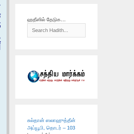
ع
ر
ஹதீஸில் தேடுக…
ف
م
أ
சுல்தான் ஸலாஹுத்தீன்
அய்யூபி, தொடர் – 103