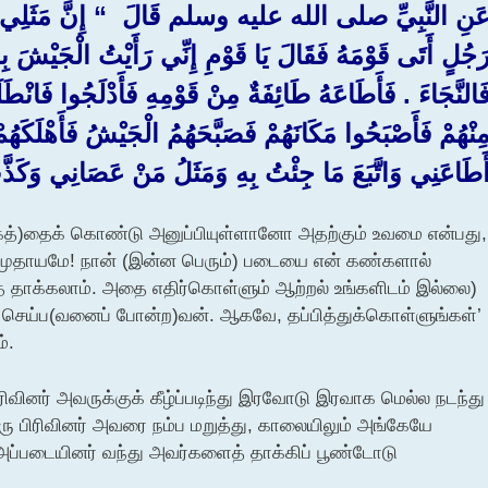
َنِ النَّبِيِّ صلى الله عليه وسلم قَالَ ‏ “‏ إِنَّ مَثَلِي وَمَثَ
َجُلٍ أَتَى قَوْمَهُ فَقَالَ يَا قَوْمِ إِنِّي رَأَيْتُ الْجَيْشَ بِعَيْن
َالنَّجَاءَ ‏.‏ فَأَطَاعَهُ طَائِفَةٌ مِنْ قَوْمِهِ فَأَدْلَجُوا فَانْطَ
ِنْهُمْ فَأَصْبَحُوا مَكَانَهُمْ فَصَبَّحَهُمُ الْجَيْشُ فَأَهْلَكَهُ
َطَاعَنِي وَاتَّبَعَ مَا جِئْتُ بِهِ وَمَثَلُ مَنْ عَصَانِي وَكَذَّب
க்கத்)தைக் கொண்டு அனுப்பியுள்ளானோ அதற்கும் உவமை என்பது,
் சமுதாயமே! நான் (இன்ன பெரும்) படையை என் கண்களால்
த் தாக்கலாம். அதை எதிர்கொள்ளும் ஆற்றல் உங்களிடம் இல்லை)
ை செய்ப(வனைப் போன்ற)வன். ஆகவே, தப்பித்துக்கொள்ளுங்கள்’
்.
வினர் அவருக்குக் கீழ்ப்படிந்து இரவோடு இரவாக மெல்ல நடந்து
ரு பிரிவினர் அவரை நம்ப மறுத்து, காலையிலும் அங்கேயே
அப்படையினர் வந்து அவர்களைத் தாக்கிப் பூண்டோடு