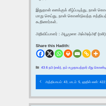
இதுதான் எனக்குக் கீழ்ப்படிந்து, நான் கொ
மாறு செய்து, நான் கொண்டுவந்த சத்தியத்
கூறினார்கள்.
அறிவிப்பாளர் : அபூமூஸா அல்அஷ்அரீ (ரலி)
Share this Hadith:
Categories
43.6 நபி (ஸல்), தம் சமுதாயத்தார் மீது கொண்டிரு
அத்தியாயம்: 43, பாடம்: 5, ஹதீஸ் எண்: 422