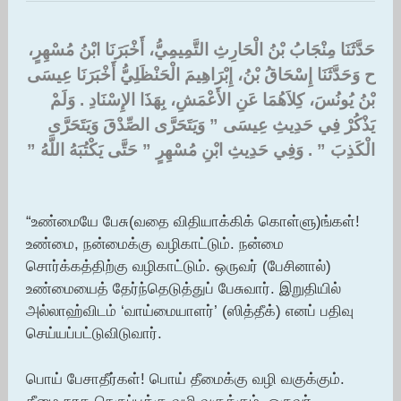
حَدَّثَنَا مِنْجَابُ بْنُ الْحَارِثِ التَّمِيمِيُّ، أَخْبَرَنَا ابْنُ مُسْهِرٍ،
ح وَحَدَّثَنَا إِسْحَاقُ بْنُ، إِبْرَاهِيمَ الْحَنْظَلِيُّ أَخْبَرَنَا عِيسَى
بْنُ يُونُسَ، كِلاَهُمَا عَنِ الأَعْمَشِ، بِهَذَا الإِسْنَادِ ‏.‏ وَلَمْ
يَذْكُرْ فِي حَدِيثِ عِيسَى ‏”‏ وَيَتَحَرَّى الصِّدْقَ وَيَتَحَرَّى
الْكَذِبَ ‏”‏ ‏.‏ وَفِي حَدِيثِ ابْنِ مُسْهِرٍ ‏”‏ حَتَّى يَكْتُبَهُ اللَّهُ ‏”‏
“உண்மையே பேசு(வதை விதியாக்கிக் கொள்ளு)ங்கள்!
உண்மை, நன்மைக்கு வழிகாட்டும். நன்மை
சொர்க்கத்திற்கு வழிகாட்டும். ஒருவர் (பேசினால்)
உண்மையைத் தேர்ந்தெடுத்துப் பேசுவார். இறுதியில்
அல்லாஹ்விடம் ‘வாய்மையாளர்’ (ஸித்தீக்) எனப் பதிவு
செய்யப்பட்டுவிடுவார்.
பொய் பேசாதீர்கள்! பொய் தீமைக்கு வழி வகுக்கும்.