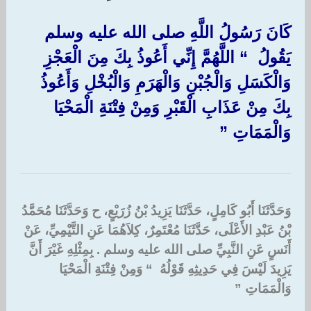
كَانَ رَسُولُ اللَّهِ صلى الله عليه وسلم
يَقُولُ ‏ “‏ اللَّهُمَّ إِنِّي أَعُوذُ بِكَ مِنَ الْعَجْزِ
وَالْكَسَلِ وَالْجُبْنِ وَالْهَرَمِ وَالْبُخْلِ وَأَعُوذُ
بِكَ مِنْ عَذَابِ الْقَبْرِ وَمِنْ فِتْنَةِ الْمَحْيَا
وَالْمَمَاتِ ‏”‏
وَحَدَّثَنَا أَبُو كَامِلٍ، حَدَّثَنَا يَزِيدُ بْنُ زُرَيْعٍ، ح وَحَدَّثَنَا مُحَمَّدُ
بْنُ عَبْدِ الأَعْلَى، حَدَّثَنَا مُعْتَمِرٌ، كِلاَهُمَا عَنِ التَّيْمِيِّ، عَنْ
أَنَسٍ عَنِ النَّبِيِّ صلى الله عليه وسلم ‏.‏ بِمِثْلِهِ غَيْرَ أَنَّ
يَزِيدَ لَيْسَ فِي حَدِيثِهِ قَوْلُهُ ‏ “‏ وَمِنْ فِتْنَةِ الْمَحْيَا
وَالْمَمَاتِ ‏”‏