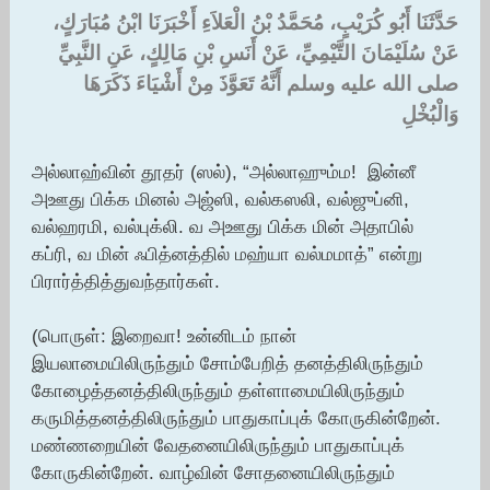
حَدَّثَنَا أَبُو كُرَيْبٍ، مُحَمَّدُ بْنُ الْعَلاَءِ أَخْبَرَنَا ابْنُ مُبَارَكٍ،
عَنْ سُلَيْمَانَ التَّيْمِيِّ، عَنْ أَنَسِ بْنِ مَالِكٍ، عَنِ النَّبِيِّ
صلى الله عليه وسلم أَنَّهُ تَعَوَّذَ مِنْ أَشْيَاءَ ذَكَرَهَا
وَالْبُخْلِ
அல்லாஹ்வின் தூதர் (ஸல்), “அல்லாஹும்ம! இன்னீ
அஊது பிக்க மினல் அஜ்ஸி, வல்கஸலி, வல்ஜுப்னி,
வல்ஹரமி, வல்புக்லி. வ அஊது பிக்க மின் அதாபில்
கப்ரி, வ மின் ஃபித்னத்தில் மஹ்யா வல்மமாத்” என்று
பிரார்த்தித்துவந்தார்கள்.
(பொருள்: இறைவா! உன்னிடம் நான்
இயலாமையிலிருந்தும் சோம்பேறித் தனத்திலிருந்தும்
கோழைத்தனத்திலிருந்தும் தள்ளாமையிலிருந்தும்
கருமித்தனத்திலிருந்தும் பாதுகாப்புக் கோருகின்றேன்.
மண்ணறையின் வேதனையிலிருந்தும் பாதுகாப்புக்
கோருகின்றேன். வாழ்வின் சோதனையிலிருந்தும்