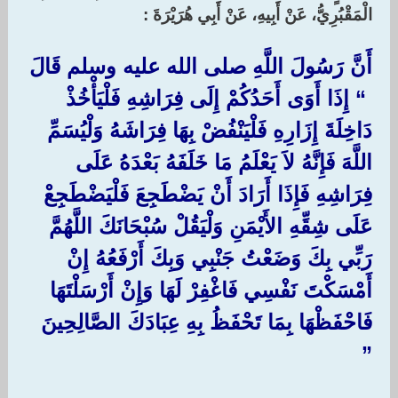
الْمَقْبُرِيُّ، عَنْ أَبِيهِ، عَنْ أَبِي هُرَيْرَةَ :‏
أَنَّ رَسُولَ اللَّهِ صلى الله عليه وسلم قَالَ
‏ “‏ إِذَا أَوَى أَحَدُكُمْ إِلَى فِرَاشِهِ فَلْيَأْخُذْ
دَاخِلَةَ إِزَارِهِ فَلْيَنْفُضْ بِهَا فِرَاشَهُ وَلْيُسَمِّ
اللَّهَ فَإِنَّهُ لاَ يَعْلَمُ مَا خَلَفَهُ بَعْدَهُ عَلَى
فِرَاشِهِ فَإِذَا أَرَادَ أَنْ يَضْطَجِعَ فَلْيَضْطَجِعْ
عَلَى شِقِّهِ الأَيْمَنِ وَلْيَقُلْ سُبْحَانَكَ اللَّهُمَّ
رَبِّي بِكَ وَضَعْتُ جَنْبِي وَبِكَ أَرْفَعُهُ إِنْ
أَمْسَكْتَ نَفْسِي فَاغْفِرْ لَهَا وَإِنْ أَرْسَلْتَهَا
فَاحْفَظْهَا بِمَا تَحْفَظُ بِهِ عِبَادَكَ الصَّالِحِينَ
‏”‏