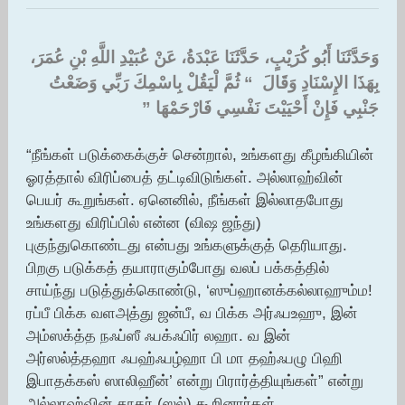
وَحَدَّثَنَا أَبُو كُرَيْبٍ، حَدَّثَنَا عَبْدَةُ، عَنْ عُبَيْدِ اللَّهِ بْنِ عُمَرَ،
بِهَذَا الإِسْنَادِ وَقَالَ ‏ “‏ ثُمَّ لْيَقُلْ بِاسْمِكَ رَبِّي وَضَعْتُ
جَنْبِي فَإِنْ أَحْيَيْتَ نَفْسِي فَارْحَمْهَا ‏”‏ ‏
“நீங்கள் படுக்கைக்குச் சென்றால், உங்களது கீழங்கியின்
ஓரத்தால் விரிப்பைத் தட்டிவிடுங்கள். அல்லாஹ்வின்
பெயர் கூறுங்கள். ஏனெனில், நீங்கள் இல்லாதபோது
உங்களது விரிப்பில் என்ன (விஷ ஜந்து)
புகுந்துகொண்டது என்பது உங்களுக்குத் தெரியாது.
பிறகு படுக்கத் தயாராகும்போது வலப் பக்கத்தில்
சாய்ந்து படுத்துக்கொண்டு, ‘ஸுப்ஹானக்கல்லாஹும்ம!
ரப்பீ பிக்க வளஅத்து ஜன்பீ, வ பிக்க அர்ஃபஉஹு, இன்
அம்ஸக்த்த நஃப்ஸீ ஃபக்ஃபிர் லஹா. வ இன்
அர்ஸல்த்தஹா ஃபஹ்ஃபழ்ஹா பி மா தஹ்ஃபழு பிஹி
இபாதக்கஸ் ஸாலிஹீன்’ என்று பிரார்த்தியுங்கள்” என்று
அல்லாஹ்வின் தூதர் (ஸல்) கூறினார்கள்.