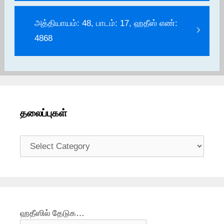
அத்தியாயம்: 48, பாடம்: 17, ஹதீஸ் எண்:
4868
தலைப்புகள்
தலைப்புகள்
ஹதீஸில் தேடுக…