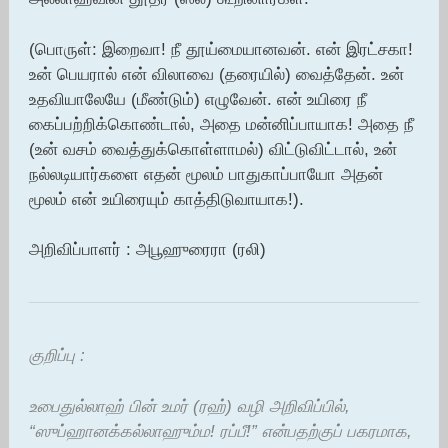
(பொருள்: இறைவா! நீ தூய்மையானவன். என் இரட்சகா!
உன் பெயரால் என் விலாவை (தரையில்) வைத்தேன். உன்
உதவியாலேயே (மீண்டும்) எழுவேன். என் உயிரை நீ
கைப்பற்றிக்கொண்டால், அதை மன்னிப்பாயாக! அதை நீ
(உன் வசம் வைத்துக்கொள்ளாமல்) விட்டுவிட்டால், உன்
நல்லடியார்களை எதன் மூலம் பாதுகாப்பாயோ அதன்
மூலம் என் உயிரையும் காத்திடுவாயாக!).
அறிவிப்பாளர் : அபூஹுரைரா (ரலி)
குறிப்பு :
உபைதுல்லாஹ் பின் உமர் (ரஹ்) வழி அறிவிப்பில்,
“ஸுப்ஹானக்கல்லாஹும்ம! ரப்பீ!” என்பதற்குப் பகரமாக,