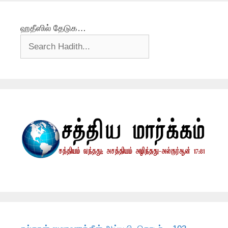
ஹதீஸில் தேடுக…