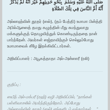
‏صَلَّى اللَّهُ عَلَيْهِ وَسَلَّمَ ‏ ‏بِنَحْوِ حَدِيثِهِمْ غَيْرَ أَنَّهُ لَمْ يَذْكُرْ
أَنَّهُ أَمَّ النَّاسَ فِي تِلْكَ الصَّلَاةِ
அல்லாஹ்வின் தூதர் (ஸல்), (தம் பேத்தி) உமாமா பின்த்தி
அபில்ஆஸைத் தமது கழுத்தின் மீது சுமந்துவாறு
மக்களுக்குத் தொழுவித்துக் கொண்டிருந்ததை நான்
பார்த்தேன். அவர்கள் ஸஜ்தாவிற்குச் செல்லும்போது
உமாமாவைக் கீழே இறக்கிவிட்டார்கள்.
அறிவிப்பாளர் : அபூகத்தாதா அல்-அன்ஸாரீ (ரலி)
குறிப்பு :
ஸயீத் அல்-மக்பரீ (ரஹ்) வழி அறிவிப்பில், “நாங்கள்
பள்ளிவாசலில் அமர்ந்திருந்தோம். அப்போது
அல்லாஹ்வின் தூதர் (ஸல்) எங்களிடம் வந்தார்கள் …”