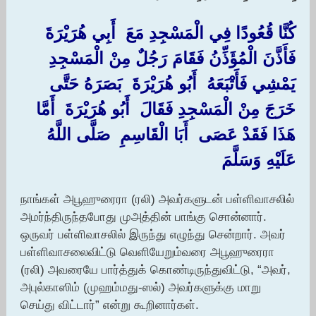
كُنَّا قُعُودًا فِي الْمَسْجِدِ مَعَ ‏ ‏أَبِي هُرَيْرَةَ ‏
‏فَأَذَّنَ الْمُؤَذِّنُ فَقَامَ رَجُلٌ مِنْ الْمَسْجِدِ
يَمْشِي فَأَتْبَعَهُ ‏ ‏أَبُو هُرَيْرَةَ ‏ ‏بَصَرَهُ حَتَّى
خَرَجَ مِنْ الْمَسْجِدِ فَقَالَ ‏ ‏أَبُو هُرَيْرَةَ ‏ ‏أَمَّا
هَذَا فَقَدْ عَصَى ‏ ‏أَبَا الْقَاسِمِ ‏ ‏صَلَّى اللَّهُ
عَلَيْهِ وَسَلَّمَ
நாங்கள் அபூஹுரைரா (ரலி) அவர்களுடன் பள்ளிவாசலில்
அமர்ந்திருந்தபோது முஅத்தின் பாங்கு சொன்னார்.
ஒருவர் பள்ளிவாசலில் இருந்து எழுந்து சென்றார். அவர்
பள்ளிவாசலைவிட்டு வெளியேறும்வரை அபூஹுரைரா
(ரலி) அவரையே பார்த்துக் கொண்டிருந்துவிட்டு, “அவர்,
அபுல்காஸிம் (முஹம்மது-ஸல்) அவர்களுக்கு மாறு
செய்து விட்டார்” என்று கூறினார்கள்.