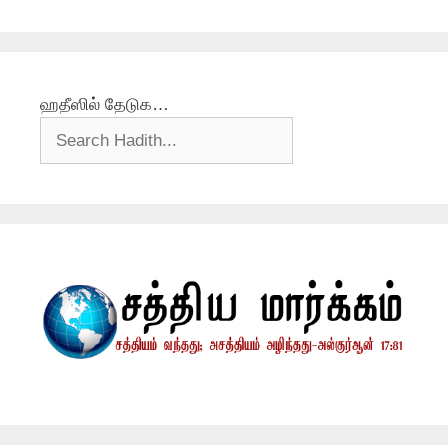
ஹதீஸில் தேடுக…