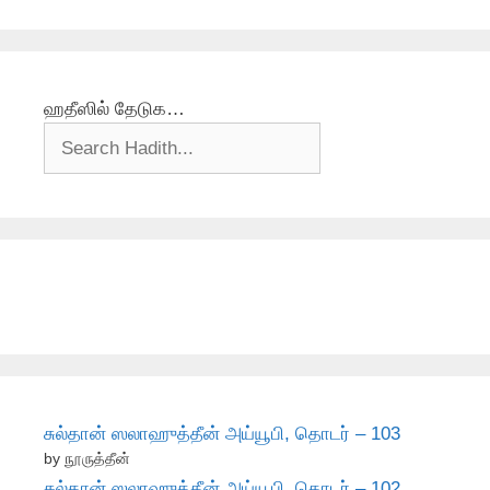
ஹதீஸில் தேடுக…
சுல்தான் ஸலாஹுத்தீன் அய்யூபி, தொடர் – 103
by நூருத்தீன்
சுல்தான் ஸலாஹுத்தீன் அய்யூபி, தொடர் – 102