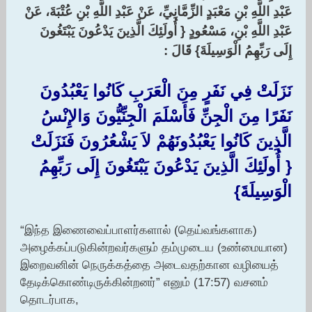
عَبْدِ اللَّهِ بْنِ مَعْبَدٍ الزِّمَّانِيِّ، عَنْ عَبْدِ اللَّهِ بْنِ عُتْبَةَ، عَنْ
عَبْدِ اللَّهِ بْنِ، مَسْعُودٍ ‏{‏ أُولَئِكَ الَّذِينَ يَدْعُونَ يَبْتَغُونَ
إِلَى رَبِّهِمُ الْوَسِيلَةَ‏}‏ قَالَ :‏ ‏
نَزَلَتْ فِي نَفَرٍ مِنَ الْعَرَبِ كَانُوا يَعْبُدُونَ
نَفَرًا مِنَ الْجِنِّ فَأَسْلَمَ الْجِنِّيُّونَ وَالإِنْسُ
الَّذِينَ كَانُوا يَعْبُدُونَهُمْ لاَ يَشْعُرُونَ فَنَزَلَتْ
‏{‏ أُولَئِكَ الَّذِينَ يَدْعُونَ يَبْتَغُونَ إِلَى رَبِّهِمُ
الْوَسِيلَةَ‏}‏
“இந்த இணைவைப்பாளர்களால் (தெய்வங்களாக)
அழைக்கப்படுகின்றவர்களும் தம்முடைய (உண்மையான)
இறைவனின் நெருக்கத்தை அடைவதற்கான வழியைத்
தேடிக்கொண்டிருக்கின்றனர்” எனும் (17:57) வசனம்
தொடர்பாக,