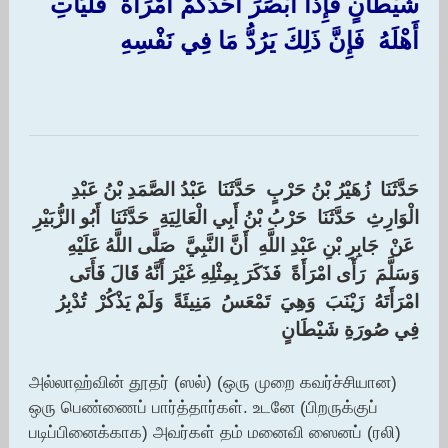
شَيْطَانٍ فَإِذَا أَبْصَرَ أَحَدُكُمْ امْرَأَةً ‏ ‏فَلْيَأْتِ
أَهْلَهُ ‏ ‏فَإِنَّ ذَلِكَ يَرُدُّ مَا فِي نَفْسِهِ ‏
حَدَّثَنَا ‏ ‏زُهَيْرُ بْنُ حَرْبٍ ‏ ‏حَدَّثَنَا ‏ ‏عَبْدُ الصَّمَدِ بْنُ عَبْدِ
الْوَارِثِ ‏ ‏حَدَّثَنَا ‏ ‏حَرْبُ بْنُ أَبِي الْعَالِيَةِ ‏ ‏حَدَّثَنَا ‏ ‏أَبُو الزُّبَيْرِ
‏ ‏عَنْ ‏ ‏جَابِرِ بْنِ عَبْدِ اللَّهِ ‏ ‏أَنَّ النَّبِيَّ ‏ ‏صَلَّى اللَّهُ عَلَيْهِ
وَسَلَّمَ ‏ ‏رَأَى امْرَأَةً ‏ ‏فَذَكَرَ بِمِثْلِهِ غَيْرَ أَنَّهُ قَالَ فَأَتَى
امْرَأَتَهُ ‏ ‏زَيْنَبَ ‏ ‏وَهِيَ ‏ ‏تَمْعَسُ ‏ ‏مَنِيئَةً ‏ ‏وَلَمْ يَذْكُرْ ‏ ‏تُدْبِرُ ‏
‏فِي صُورَةِ شَيْطَانٍ
அல்லாஹ்வின் தூதர் (ஸல்) (ஒரு முறை கவர்ச்சியான)
ஒரு பெண்ணைப் பார்த்தார்கள். உடனே (பிறருக்குப்
படிப்பினைக்காக) அவர்கள் தம் மனைவி ஸைனப் (ரலி)