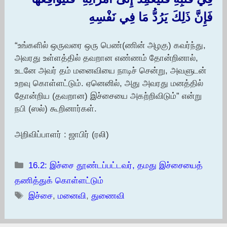
‏فَإِنَّ ذَلِكَ يَرُدُّ مَا فِي نَفْسِهِ
“உங்களில் ஒருவரை ஒரு பெண்(ணின் அழகு) கவர்ந்து,
அவரது உள்ளத்தில் தவறான எண்ணம் தோன்றினால்,
உடனே அவர் தம் மனைவியை நாடிச் சென்று, அவளுடன்
உறவு கொள்ளட்டும். ஏனெனில், அது அவரது மனத்தில்
தோன்றிய (தவறான) இச்சையை அகற்றிவிடும்” என்று
நபி (ஸல்) கூறினார்கள்.
அறிவிப்பாளர் : ஜாபிர் (ரலி)
Categories
16.2: இச்சை தூண்டப்பட்டவர், தமது இச்சையைத்
தணித்துக் கொள்ளட்டும்
Tags
இச்சை
,
மனைவி
,
துணைவி