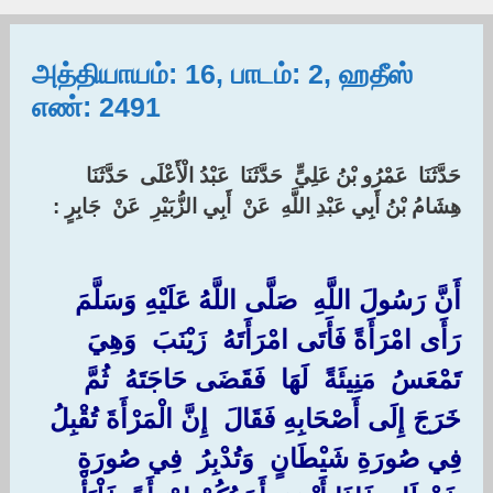
அத்தியாயம்: 16, பாடம்: 2, ஹதீஸ்
எண்: 2491
‏حَدَّثَنَا ‏ ‏عَمْرُو بْنُ عَلِيٍّ ‏ ‏حَدَّثَنَا ‏ ‏عَبْدُ الْأَعْلَى ‏ ‏حَدَّثَنَا ‏
‏هِشَامُ بْنُ أَبِي عَبْدِ اللَّهِ ‏ ‏عَنْ ‏ ‏أَبِي الزُّبَيْرِ ‏ ‏عَنْ ‏ ‏جَابِرٍ : ‏
أَنَّ رَسُولَ اللَّهِ ‏ ‏صَلَّى اللَّهُ عَلَيْهِ وَسَلَّمَ ‏
‏رَأَى امْرَأَةً فَأَتَى امْرَأَتَهُ ‏ ‏زَيْنَبَ ‏ ‏وَهِيَ ‏
‏تَمْعَسُ ‏ ‏مَنِيئَةً ‏ ‏لَهَا ‏ ‏فَقَضَى حَاجَتَهُ ‏ ‏ثُمَّ
خَرَجَ إِلَى أَصْحَابِهِ فَقَالَ ‏ ‏إِنَّ الْمَرْأَةَ تُقْبِلُ
فِي صُورَةِ شَيْطَانٍ ‏ ‏وَتُدْبِرُ ‏ ‏فِي صُورَةِ