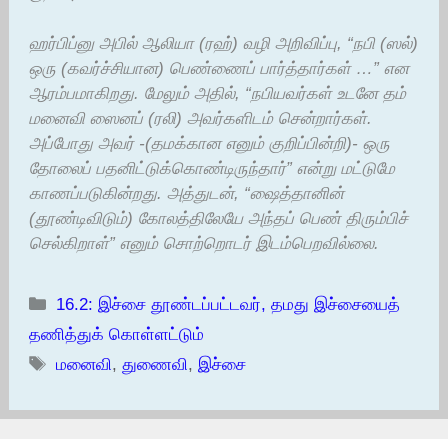
ஹர்பிப்னு அபில் ஆலியா (ரஹ்) வழி அறிவிப்பு, “நபி (ஸல்)
ஒரு (கவர்ச்சியான) பெண்ணைப் பார்த்தார்கள் …” என
ஆரம்பமாகிறது. மேலும் அதில், “நபியவர்கள் உடனே தம்
மனைவி ஸைனப் (ரலி) அவர்களிடம் சென்றார்கள்.
அப்போது அவர் -(தமக்கான எனும் குறிப்பின்றி)- ஒரு
தோலைப் பதனிட்டுக்கொண்டிருந்தார்” என்று மட்டுமே
காணப்படுகின்றது. அத்துடன், “ஷைத்தானின்
(தூண்டிவிடும்) கோலத்திலேயே அந்தப் பெண் திரும்பிச்
செல்கிறாள்” எனும் சொற்றொடர் இடம்பெறவில்லை.
Categories
16.2: இச்சை தூண்டப்பட்டவர், தமது இச்சையைத்
தணித்துக் கொள்ளட்டும்
Tags
மனைவி
,
துணைவி
,
இச்சை