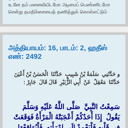
உடனே தம் மனைவியிடமோ அடிமைப் பெண்ணிடமோ
சென்று தமதிச்சையைத் தணித்துக் கொள்ளட்டும்
அத்தியாயம்: 16, பாடம்: 2, ஹதீஸ்
எண்: 2492
‏و حَدَّثَنِي ‏ ‏سَلَمَةُ بْنُ شَبِيبٍ ‏ ‏حَدَّثَنَا ‏ ‏الْحَسَنُ بْنُ أَعْيَنَ ‏
‏حَدَّثَنَا ‏ ‏مَعْقِلٌ ‏ ‏عَنْ ‏ ‏أَبِي الزُّبَيْرِ ‏ ‏قَالَ قَالَ ‏ ‏جَابِرٌ : ‏
سَمِعْتُ النَّبِيَّ ‏ ‏صَلَّى اللَّهُ عَلَيْهِ وَسَلَّمَ ‏
‏يَقُولُ ‏ ‏إِذَا أَحَدُكُمْ أَعْجَبَتْهُ الْمَرْأَةُ فَوَقَعَتْ
فِي قَلْبِهِ فَلْيَعْمِدْ إِلَى امْرَأَتِهِ ‏ ‏فَلْيُوَاقِعْهَا ‏