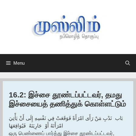
Skip
to
content
Menu
16.2: இச்சை தூண்டப்பட்டவர், தமது
இச்சையைத் தணித்துக் கொள்ளட்டும்
‏بَاب ‏ ‏نَدْبِ مَنْ رَأَى امْرَأَةً فَوَقَعَتْ فِي نَفْسِهِ إِلَى أَنْ يَأْتِيَ
امْرَأَتَهُ أَوْ ‏ ‏جَارِيَتَهُ ‏ ‏فَيُوَاقِعَهَا
ஒரு பெண்ணைப் பார்த்து இச்சை தூண்டப்பட்டவர்,