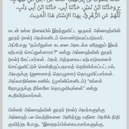
ح وَحَدَّثَنَا ابْنُ نُمَيْرٍ، حَدَّثَنَا أَبِي، حَدَّثَنَا ابْنُ أَبِي ذِئْبٍ،
كُلُّهُمْ عَنِ الزُّهْرِيِّ، بِهَذَا الإِسْنَادِ هَذَا الْحَدِيثَ ‏
கடன் உள்ள நிலையில் இறந்துவிட்ட ஒருவர் அல்லாஹ்வின்
தூதர் (ஸல்) அவர்களிடம் கொண்டுவரப்படுவார்.
அப்போது “தம்மீதுள்ள கடனை அடைக்க ஏதேனும் இவர்
ஏற்பாடு செய்துள்ளாரா?” என்று அல்லாஹ்வின் தூதர்
(ஸல்) கேட்பார்கள். அவர் அத்தகைய ஏற்பாடுகளைச்
செய்துவிட்டுச் சென்றிருப்பதாகத் தெரிவிக்கப்பட்டால்,
அவருக்கு (ஜனாஸாத் தொழுகை) தொழுவிப்பார்கள்.
அவ்வாறில்லை எனில், (முஸ்லிம்களிடம்) “உங்கள்
தோழருக்கு நீங்களே தொழுவியுங்கள்” என்று
கூறிவிடுவார்கள்.
பின்னர் அல்லாஹ்வின் தூதர் (ஸல்) அவர்களுக்கு
அல்லாஹ் பல வெற்றிகளை அளித்(து மதீனா அரசில் நிதி
குவிந்)த போது, “இறைநம்பிக்கையாளர்களுக்கு,