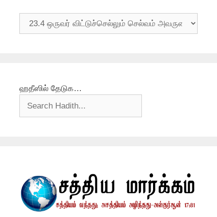
தலைப்புகள்
ஹதீஸில் தேடுக…