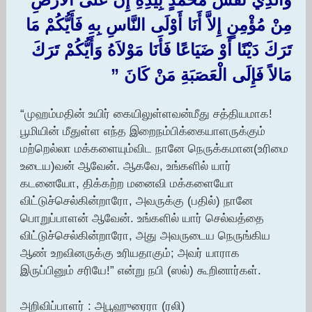
مِنْ مُؤْمِنٍ إِلاَّ أَنَا أَوْلَى النَّاسِ بِهِ فَأَيُّكُمْ مَا
تَرَكَ دَيْنًا أَوْ ضَيَاعًا فَأَنَا مَوْلاَهُ وَأَيُّكُمْ تَرَكَ
مَالاً فَإِلَى الْعَصَبَةِ مَنْ كَانَ ‏”‏ ‏
“முஹம்மதின் உயிர் கையிலுள்ளவன்மீது சத்தியமாக!
பூமியின் மீதுள்ள எந்த இறைநம்பிக்கையாளருக்கும்
மற்றெல்லா மக்களையும்விட நானே நெருக்கமான(உரிமை
உடைய)வன் ஆவேன். ஆகவே, உங்களில் யார்
கடனையோ, திக்கற்ற மனைவி மக்களையோ
விட்டுச்செல்கின்றாரோ, அவருக்கு (பதில்) நானே
பொறுப்பாளன் ஆவேன். உங்களில் யார் செல்வத்தை
விட்டுச்செல்கின்றாரோ, அது அவருடைய நெருங்கிய
ஆண் உறவினருக்கு உரியதாகும்; அவர் யாராக
இருப்பினும் சரியே!” என்று நபி (ஸல்) கூறினார்கள்.
அறிவிப்பாளர் : அபூஹுரைரா (ரலி)