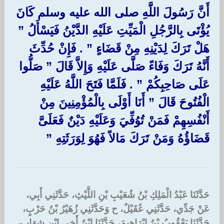
أَنَّ رَسُولَ اللَّهِ صلى الله عليه وسلم كَانَ
يُؤْتَى بِالرَّجُلِ الْمَيِّتِ عَلَيْهِ الدَّيْنُ فَيَسْأَلُ ‏”‏
هَلْ تَرَكَ لِدَيْنِهِ مِنْ قَضَاءٍ ‏”‏ ‏.‏ فَإِنْ حُدِّثَ
أَنَّهُ تَرَكَ وَفَاءً صَلَّى عَلَيْهِ وَإِلاَّ قَالَ ‏”‏ صَلُّوا
عَلَى صَاحِبِكُمْ ‏”‏ ‏.‏ فَلَمَّا فَتَحَ اللَّهُ عَلَيْهِ
الْفُتُوحَ قَالَ ‏”‏ أَنَا أَوْلَى بِالْمُؤْمِنِينَ مِنْ
أَنْفُسِهِمْ فَمَنْ تُوُفِّيَ وَعَلَيْهِ دَيْنٌ فَعَلَىَّ
قَضَاؤُهُ وَمَنْ تَرَكَ مَالاً فَهُوَ لِوَرَثَتِهِ ‏”‏
حَدَّثَنَا عَبْدُ الْمَلِكِ بْنُ شُعَيْبِ بْنِ اللَّيْثِ، حَدَّثَنِي أَبِي،
عَنْ جَدِّي، حَدَّثَنِي عُقَيْلٌ، ح وَحَدَّثَنِي زُهَيْرُ بْنُ حَرْبٍ،
حَدَّثَنَا يَعْقُوبُ بْنُ إِبْرَاهِيمَ، حَدَّثَنَا ابْنُ أَخِي ابْنِ شِهَابٍ،