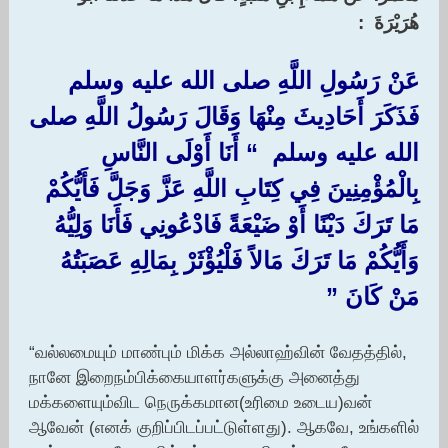
هُرَيْرَةَ :‏
عَنْ رَسُولِ اللَّهِ صلى الله عليه وسلم
فَذَكَرَ أَحَادِيثَ مِنْهَا وَقَالَ رَسُولُ اللَّهِ صلى
الله عليه وسلم ‏ “‏ أَنَا أَوْلَى النَّاسِ
بِالْمُؤْمِنِينَ فِي كِتَابِ اللَّهِ عَزَّ وَجَلَّ فَأَيُّكُمْ
مَا تَرَكَ دَيْنًا أَوْ ضَيْعَةً فَادْعُونِي فَأَنَا وَلِيُّهُ
وَأَيُّكُمْ مَا تَرَكَ مَالاً فَلْيُؤْثَرْ بِمَالِهِ عَصَبَتُهُ
مَنْ كَانَ ‏”‏
“வல்லமையும் மாண்பும் மிக்க அல்லாஹ்வின் வேதத்தில்,
நானே இறைநம்பிக்கையாளர்களுக்கு அனைத்து
மக்களையும்விட நெருக்கமான(உரிமை உடைய)வன்
ஆவேன் (எனக் குறிப்பிடப்பட்டுள்ளது). ஆகவே, உங்களில்