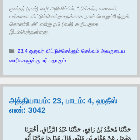
குன்தர் (ரஹ்) வழி அறிவிப்பில், “திக்கற்ற மனைவி,
மக்களை விட்டுச்சென்றவருக்காக நான் பொறுப்பேற்றுக்
கொண்டேன்” என்று நபி (ஸல்) கூறியதாக
இடம்பெற்றுள்ளது.
Categories
23.4 ஒருவர் விட்டுச்செல்லும் செல்வம் அவருடைய
வாரிசுகளுக்கு உரியதாகும்
அத்தியாயம்: 23, பாடம்: 4, ஹதீஸ்
எண்: 3042
حَدَّثَنَا مُحَمَّدُ بْنُ رَافِعٍ، حَدَّثَنَا عَبْدُ الرَّزَّاقِ، أَخْبَرَنَا
مَعْمَرٌ، عَنْ هَمَّامِ بْنِ مُنَبِّهٍ، قَالَ هَذَا مَا حَدَّثَنَا أَبُو