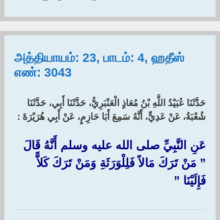
அத்தியாயம்: 23, பாடம்: 4, ஹதீஸ்
எண்: 3043
حَدَّثَنَا عُبَيْدُ اللَّهِ بْنُ مُعَاذٍ الْعَنْبَرِيُّ، حَدَّثَنَا أَبِي، حَدَّثَنَا
شُعْبَةُ، عَنْ عَدِيٍّ، أَنَّهُ سَمِعَ أَبَا حَازِمٍ، عَنْ أَبِي هُرَيْرَةَ :‏
عَنِ النَّبِيِّ صلى الله عليه وسلم أَنَّهُ قَالَ
‏”‏ مَنْ تَرَكَ مَالاً فَلِلْوَرَثَةِ وَمَنْ تَرَكَ كَلاًّ
فَإِلَيْنَا ‏”‏ ‏