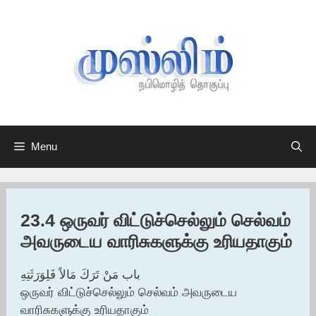
Skip
to
content
Menu
23.4 ஒருவர் விட்டுச்செல்லும் செல்வம்
அவருடைய வாரிசுகளுக்கு உரியதாகும்
باب مَنْ تَرَكَ مَالاً فَلِوَرَثَتِهِ
ஒருவர் விட்டுச்செல்லும் செல்வம் அவருடைய
வாரிசுகளுக்கு உரியதாகும்