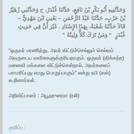
وَحَدَّثَنِيهِ أَبُو بَكْرِ بْنُ نَافِعٍ، حَدَّثَنَا غُنْدَرٌ، ح وَحَدَّثَنِي زُهَيْرُ
بْنُ حَرْبٍ، حَدَّثَنَا عَبْدُ الرَّحْمَنِ – يَعْنِي ابْنَ مَهْدِيٍّ –
قَالاَ حَدَّثَنَا شُعْبَةُ، بِهَذَا الإِسْنَادِ ‏.‏ غَيْرَ أَنَّ فِي حَدِيثِ
غُنْدَرٍ ‏ “‏ وَمَنْ تَرَكَ كَلاًّ وَلِيتُهُ ‏”‏ ‏
“ஒருவர் மரணித்து, அவர் விட்டுச்செல்லும் செல்வம்
அவருடைய வாரிசுகளுக்குரியதாகும். ஒருவர் (திக்கற்ற)
மனைவி மக்களை விட்டுச்சென்றால், அவர்களைப்
பராமரிப்பது எமது பொறுப்பாகும்” என்று நபி (ஸல்)
கூறினார்கள்.
அறிவிப்பாளர் : அபூஹுரைரா (ரலி)
குறிப்பு :