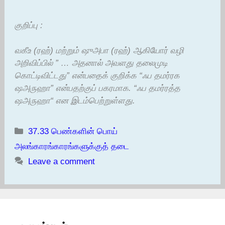
குறிப்பு :
வகீஉ (ரஹ்) மற்றும் ஷுஅபா (ரஹ்) ஆகியோர் வழி
அறிவிப்பில் ” … அதனால் அவளது தலைமுடி
கொட்டிவிட்டது” என்பதைக் குறிக்க “ஃப தமர்ரக
ஷஅருஹா” என்பதற்குப் பகரமாக. “ஃப தமர்ரத்த
ஷஅருஹா“ என இடம்பெற்றுள்ளது.
Categories
37.33 பெண்களின் பொய்
அலங்காரங்காரங்களுக்குத் தடை
Leave a comment