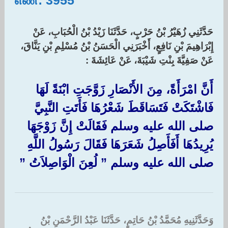
حَدَّثَنِي زُهَيْرُ بْنُ حَرْبٍ، حَدَّثَنَا زَيْدُ بْنُ الْحُبَابِ، عَنْ
إِبْرَاهِيمَ بْنِ نَافِعٍ، أَخْبَرَنِي الْحَسَنُ بْنُ مُسْلِمِ بْنِ يَنَّاقَ،
عَنْ صَفِيَّةَ بِنْتِ شَيْبَةَ، عَنْ عَائِشَةَ :‏
أَنَّ امْرَأَةً، مِنَ الأَنْصَارِ زَوَّجَتِ ابْنَةً لَهَا
فَاشْتَكَتْ فَتَسَاقَطَ شَعْرُهَا فَأَتَتِ النَّبِيَّ
صلى الله عليه وسلم فَقَالَتْ إِنَّ زَوْجَهَا
يُرِيدُهَا أَفَأَصِلُ شَعَرَهَا فَقَالَ رَسُولُ اللَّهِ
صلى الله عليه وسلم ‏”‏ لُعِنَ الْوَاصِلاَتُ ‏”‏
وَحَدَّثَنِيهِ مُحَمَّدُ بْنُ حَاتِمٍ، حَدَّثَنَا عَبْدُ الرَّحْمَنِ بْنُ