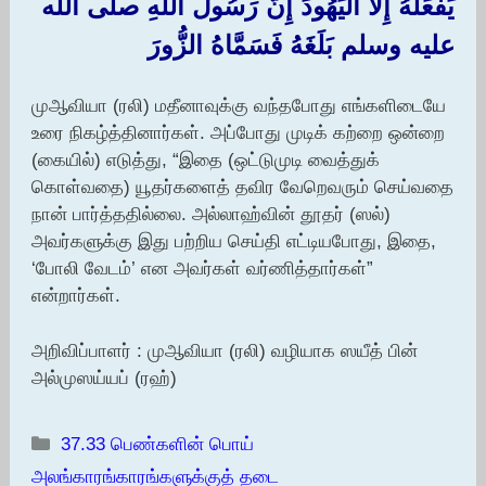
يَفْعَلُهُ إِلاَّ الْيَهُودَ إِنَّ رَسُولَ اللَّهِ صلى الله
عليه وسلم بَلَغَهُ فَسَمَّاهُ الزُّورَ
முஆவியா (ரலி) மதீனாவுக்கு வந்தபோது எங்களிடையே
உரை நிகழ்த்தினார்கள். அப்போது முடிக் கற்றை ஒன்றை
(கையில்) எடுத்து, “இதை (ஒட்டுமுடி வைத்துக்
கொள்வதை) யூதர்களைத் தவிர வேறெவரும் செய்வதை
நான் பார்த்ததில்லை. அல்லாஹ்வின் தூதர் (ஸல்)
அவர்களுக்கு இது பற்றிய செய்தி எட்டியபோது, இதை,
‘போலி வேடம்’ என அவர்கள் வர்ணித்தார்கள்”
என்றார்கள்.
அறிவிப்பாளர் : முஆவியா (ரலி) வழியாக ஸயீத் பின்
அல்முஸய்யப் (ரஹ்)
Categories
37.33 பெண்களின் பொய்
அலங்காரங்காரங்களுக்குத் தடை