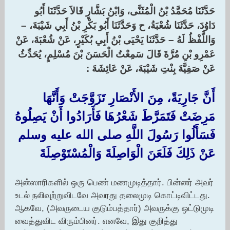
حَدَّثَنَا مُحَمَّدُ بْنُ الْمُثَنَّى، وَابْنُ بَشَّارٍ قَالاَ حَدَّثَنَا أَبُو
دَاوُدَ، حَدَّثَنَا شُعْبَةُ، ح وَحَدَّثَنَا أَبُو بَكْرِ بْنُ أَبِي شَيْبَةَ، –
وَاللَّفْظُ لَهُ – حَدَّثَنَا يَحْيَى بْنُ أَبِي بُكَيْرٍ، عَنْ شُعْبَةَ، عَنْ
عَمْرِو بْنِ مُرَّةَ قَالَ سَمِعْتُ الْحَسَنَ بْنَ مُسْلِمٍ، يُحَدِّثُ
عَنْ صَفِيَّةَ بِنْتِ شَيْبَةَ، عَنْ عَائِشَةَ :‏
أَنَّ جَارِيَةً، مِنَ الأَنْصَارِ تَزَوَّجَتْ وَأَنَّهَا
مَرِضَتْ فَتَمَرَّطَ شَعْرُهَا فَأَرَادُوا أَنْ يَصِلُوهُ
فَسَأَلُوا رَسُولَ اللَّهِ صلى الله عليه وسلم
عَنْ ذَلِكَ فَلَعَنَ الْوَاصِلَةَ وَالْمُسْتَوْصِلَةَ ‏
அன்ஸாரிகளில் ஒரு பெண் மணமுடித்தார். பின்னர் அவர்
உடல் நலிவுற்றுவிடவே அவரது தலைமுடி கொட்டிவிட்டது.
ஆகவே, (அவருடைய குடும்பத்தார்) அவருக்கு ஒட்டுமுடி
வைத்துவிட விரும்பினர். எனவே, இது குறித்து