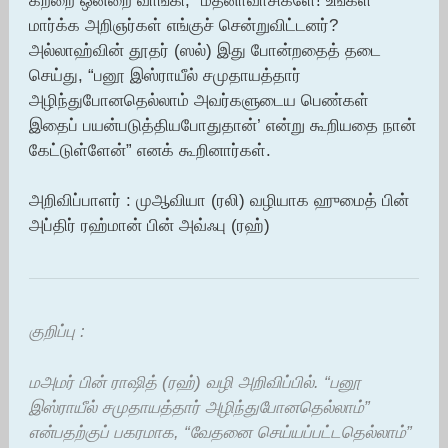
கற்றை ஒன்றை வாங்கி, “மதீனாவாசிகளே! உங்கள்
மார்க்க அறிஞர்கள் எங்குச் சென்றுவிட்டனர்?
அல்லாஹ்வின் தூதர் (ஸல்) இது போன்றதைத் தடை
செய்து, “பனூ இஸ்ராயீல் சமுதாயத்தார்
அழிந்துபோனதெல்லாம் அவர்களுடைய பெண்கள்
இதைப் பயன்படுத்தியபோதுதான்’ என்று கூறியதை நான்
கேட்டுள்ளேன்” எனக் கூறினார்கள்.
அறிவிப்பாளர் : முஆவியா (ரலி) வழியாக ஹுமைத் பின்
அப்திர் ரஹ்மான் பின் அவ்ஃபு (ரஹ்)
குறிப்பு :
மஅமர் பின் ராஷித் (ரஹ்) வழி அறிவிப்பில். “பனூ
இஸ்ராயீல் சமுதாயத்தார் அழிந்துபோனதெல்லாம்”
என்பதற்குப் பகரமாக, “வேதனை செய்யப்பட்டதெல்லாம்”