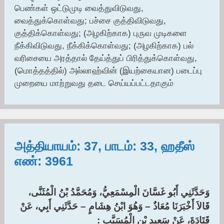
பெண்கள் ஒட்டுமுடி வைத்துவிடுவது,
வைத்துக்கொள்வது; பச்சை குத்திவிடுவது,
குத்திக்கொள்வது; (அழகிற்காக) புருவ முடிகளை
நீக்கிவிடுவது, நீக்கிக்கொள்வது; (அழகிற்காக) பல்
வரிசையை அரத்தால் தேய்த்துப் பிரித்துக்கொள்வது,
(மொத்தத்தில்) அல்லாஹ்வின் (இயற்கையான) படைப்பு
முறையை மாற்றுவது தடை செய்யப்பட்டதாகும்
அத்தியாயம்: 37, பாடம்: 33, ஹதீஸ்
எண்: 3961
وَحَدَّثَنِي أَبُو غَسَّانَ الْمِسْمَعِيُّ، وَمُحَمَّدُ بْنُ الْمُثَنَّى،
قَالاَ أَخْبَرَنَا مُعَاذٌ – وَهُوَ ابْنُ هِشَامٍ – حَدَّثَنِي أَبِي، عَنْ
قَتَادَةَ، عَنْ سَعِيدِ بْنِ الْمُسَيَّبِ :‏