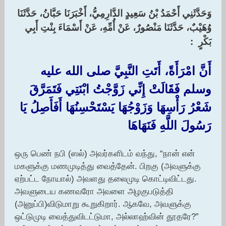
وَحَدَّثَنِي أَحْمَدُ بْنُ سَعِيدٍ الدَّارِمِيُّ، أَخْبَرَنَا حَبَّانُ، حَدَّثَنَا
وُهَيْبٌ، حَدَّثَنَا مَنْصُورٌ، عَنْ أُمِّهِ، عَنْ أَسْمَاءَ بِنْتِ أَبِي
بَكْرٍ :‏
أَنَّ امْرَأَةً، أَتَتِ النَّبِيَّ صلى الله عليه
وسلم فَقَالَتْ إِنِّي زَوَّجْتُ ابْنَتِي فَتَمَرَّقَ
شَعْرُ رَأْسِهَا وَزَوْجُهَا يَسْتَحْسِنُهَا أَفَأَصِلُ يَا
رَسُولَ اللَّهِ فَنَهَاهَا‏
ஒரு பெண் நபி (ஸல்) அவர்களிடம் வந்து, “நான் என்
மகளுக்கு மணமுடித்து வைத்தேன். பிறகு (அவளுக்கு
ஏற்பட்ட நோயால்) அவளது தலைமுடி கொட்டிவிட்டது.
அவளுடைய கணவரோ அவளை அழகுபடுத்தி
(அனுப்பி)விடுமாறு கூறுகிறார். ஆகவே, அவளுக்கு
ஒட்டுமுடி வைத்துவிடட்டுமா, அல்லாஹ்வின் தூதரே?”