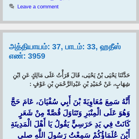
Leave a comment
அத்தியாயம்: 37, பாடம்: 33, ஹதீஸ்
எண்: 3959
حَدَّثَنَا يَحْيَى بْنُ يَحْيَى، قَالَ قَرَأْتُ عَلَى مَالِكٍ عَنِ ابْنِ
شِهَابٍ، عَنْ حُمَيْدِ بْنِ عَبْدِالرَّحْمَنِ بْنِ عَوْفٍ :‏
أَنَّهُ سَمِعَ مُعَاوِيَةَ بْنَ أَبِي سُفْيَانَ، عَامَ حَجَّ
وَهُوَ عَلَى الْمِنْبَرِ وَتَنَاوَلَ قُصَّةً مِنْ شَعَرٍ
كَانَتْ فِي يَدِ حَرَسِيٍّ يَقُولُ يَا أَهْلَ الْمَدِينَةِ
أَيْنَ عُلَمَاؤُكُمْ سَمِعْتُ رَسُولَ اللَّهِ صلى