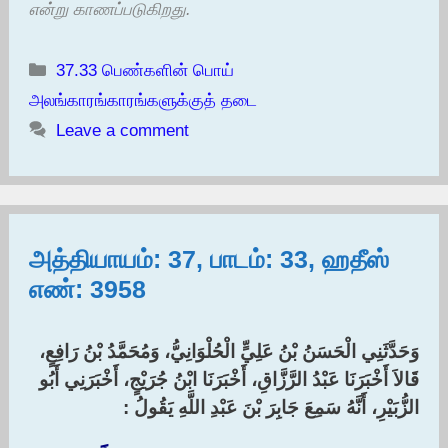
என்று காணப்படுகிறது.
Categories
37.33 பெண்களின் பொய்
அலங்காரங்காரங்களுக்குத் தடை
Leave a comment
அத்தியாயம்: 37, பாடம்: 33, ஹதீஸ்
எண்: 3958
وَحَدَّثَنِي الْحَسَنُ بْنُ عَلِيٍّ الْحُلْوَانِيُّ، وَمُحَمَّدُ بْنُ رَافِعٍ،
قَالاَ أَخْبَرَنَا عَبْدُ الرَّزَّاقِ، أَخْبَرَنَا ابْنُ جُرَيْجٍ، أَخْبَرَنِي أَبُو
الزُّبَيْرِ، أَنَّهُ سَمِعَ جَابِرَ بْنَ عَبْدِ اللَّهِ يَقُولُ :‏