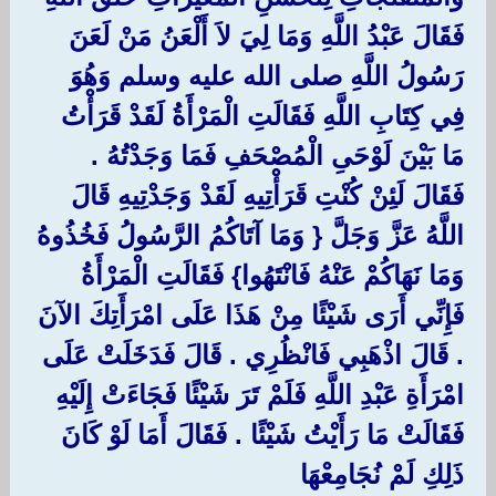
فَقَالَ عَبْدُ اللَّهِ وَمَا لِيَ لاَ أَلْعَنُ مَنْ لَعَنَ
رَسُولُ اللَّهِ صلى الله عليه وسلم وَهُوَ
فِي كِتَابِ اللَّهِ فَقَالَتِ الْمَرْأَةُ لَقَدْ قَرَأْتُ
مَا بَيْنَ لَوْحَىِ الْمُصْحَفِ فَمَا وَجَدْتُهُ ‏.‏
فَقَالَ لَئِنْ كُنْتِ قَرَأْتِيهِ لَقَدْ وَجَدْتِيهِ قَالَ
اللَّهُ عَزَّ وَجَلَّ ‏{‏ وَمَا آتَاكُمُ الرَّسُولُ فَخُذُوهُ
وَمَا نَهَاكُمْ عَنْهُ فَانْتَهُوا‏}‏ فَقَالَتِ الْمَرْأَةُ
فَإِنِّي أَرَى شَيْئًا مِنْ هَذَا عَلَى امْرَأَتِكَ الآنَ
‏.‏ قَالَ اذْهَبِي فَانْظُرِي ‏.‏ قَالَ فَدَخَلَتْ عَلَى
امْرَأَةِ عَبْدِ اللَّهِ فَلَمْ تَرَ شَيْئًا فَجَاءَتْ إِلَيْهِ
فَقَالَتْ مَا رَأَيْتُ شَيْئًا ‏.‏ فَقَالَ أَمَا لَوْ كَانَ
ذَلِكِ لَمْ نُجَامِعْهَا ‏