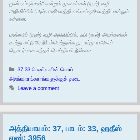
முஸ்தவ்ஷிமாத்“ என்றும் முஃபள்ளல் (ரஹ்) வழி
அறிவிப்பில் “அல்வாஷிமாத்தி வல்மவ்ஷூமாத்தி’ என்றும்
உள்ளன.
மன்ஸூர் (ரஹ்) வழி அறிவிப்பில், நபி (ஸல்) அவர்களின்
கூற்று மட்டுமே இடம்பெற்றுள்ளது. உம்மு யஅகூப்
தொடர்பான எந்தச் செய்தியும் இல்லை.
Categories
37.33 பெண்களின் பொய்
அலங்காரங்காரங்களுக்குத் தடை
Leave a comment
அத்தியாயம்: 37, பாடம்: 33, ஹதீஸ்
எண்: 3956