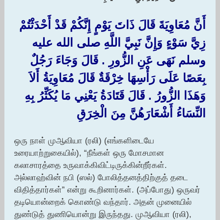
أَنَّ مُعَاوِيَةَ قَالَ ذَاتَ يَوْمٍ إِنَّكُمْ قَدْ أَحْدَثْتُمْ
زِيَّ سَوْءٍ وَإِنَّ نَبِيَّ اللَّهِ صلى الله عليه
وسلم نَهَى عَنِ الزُّورِ ‏.‏ قَالَ وَجَاءَ رَجُلٌ
بِعَصًا عَلَى رَأْسِهَا خِرْقَةٌ قَالَ مُعَاوِيَةُ أَلاَ
وَهَذَا الزُّورُ ‏.‏ قَالَ قَتَادَةُ يَعْنِي مَا يُكَثِّرُ بِهِ
النِّسَاءُ أَشْعَارَهُنَّ مِنَ الْخِرَقِ ‏
ஒரு நாள் முஆவியா (ரலி) (எங்களிடையே
உரையாற்றுகையில்), “நீங்கள் ஒரு மோசமான
கலாசாரத்தை உருவாக்கிவிட்டிருக்கின்றீர்கள்.
அல்லாஹ்வின் நபி (ஸல்) போலித்தனத்திற்குத் தடை
விதித்தார்கள்” என்று கூறினார்கள். (அப்போது) ஒருவர்
தடியொன்றைக் கொண்டு வந்தார். அதன் முனையில்
துண்டுத் துணியொன்று இருந்தது. முஆவியா (ரலி),