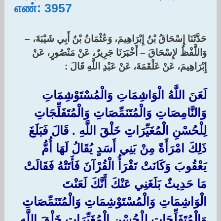
எண்: 3957
حَدَّثَنَا إِسْحَاقُ بْنُ إِبْرَاهِيمَ، وَعُثْمَانُ بْنُ أَبِي شَيْبَةَ، –
وَاللَّفْظُ لإِسْحَاقَ – أَخْبَرَنَا جَرِيرٌ، عَنْ مَنْصُورٍ، عَنْ
إِبْرَاهِيمَ، عَنْ عَلْقَمَةَ، عَنْ عَبْدِ اللَّهِ قَالَ :‏
لَعَنَ اللَّهُ الْوَاشِمَاتِ وَالْمُسْتَوْشِمَاتِ
وَالنَّامِصَاتِ وَالْمُتَنَمِّصَاتِ وَالْمُتَفَلِّجَاتِ
لِلْحُسْنِ الْمُغَيِّرَاتِ خَلْقَ اللَّهِ ‏.‏ قَالَ فَبَلَغَ
ذَلِكَ امْرَأَةً مِنْ بَنِي أَسَدٍ يُقَالُ لَهَا أُمُّ
يَعْقُوبَ وَكَانَتْ تَقْرَأُ الْقُرْآنَ فَأَتَتْهُ فَقَالَتْ
مَا حَدِيثٌ بَلَغَنِي عَنْكَ أَنَّكَ لَعَنْتَ
الْوَاشِمَاتِ وَالْمُسْتَوْشِمَاتِ وَالْمُتَنَمِّصَاتِ
وَالْمُتَفَلِّجَاتِ لِلْحُسْنِ الْمُغَيِّرَاتِ خَلْقَ اللَّهِ