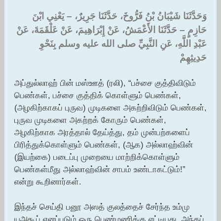
وَحَدَّثَنَا شَيْبَانُ بْنُ فَرُّوخَ، حَدَّثَنَا جَرِيرٌ، – يَعْنِي ابْنَ
حَازِمٍ – حَدَّثَنَا الأَعْمَشُ، عَنْ إِبْرَاهِيمَ، عَنْ عَلْقَمَةَ، عَنْ
عَبْدِ اللَّهِ، عَنِ النَّبِيِّ صلى الله عليه وسلم بِنَحْوِ
حَدِيثِهِمْ ‏
அப்துல்லாஹ் பின் மஸ்ஊத் (ரலி), “பச்சை குத்திவிடும்
பெண்கள், பச்சை குத்திக் கொள்ளும் பெண்கள்,
(அழகிற்காகப் புருவ) முடிகளை அகற்றிவிடும் பெண்கள்,
புருவ முடிகளை அகற்றக் கோரும் பெண்கள்,
அழகிற்காக அரத்தால் தேய்த்து, தம் முன்பற்களைப்
பிரித்துக்கொள்ளும் பெண்கள், (ஆக) அல்லாஹ்வின்
(இயற்கை) படைப்பு முறையை மாற்றிக்கொள்ளும்
பெண்கள்மீது அல்லாஹ்வின் சாபம் உண்டாகட்டும்!”
என்று கூறினார்கள்.
இந்தச் செய்தி பனூ அஸத் குலத்தைச் சேர்ந்த உம்மு
யஅகூப் எனப்படும் ஒரு பெண்மணிக்கு எட்டியது. அந்தப்