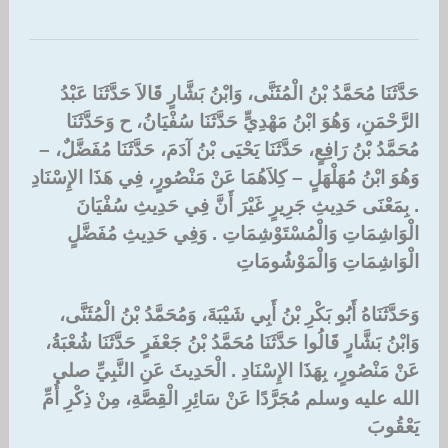
حَدَّثَنَا مُحَمَّدُ بْنُ الْمُثَنَّى، وَابْنُ بَشَّارٍ قَالاَ حَدَّثَنَا عَبْدُ
الرَّحْمَنِ، وَهُوَ ابْنُ مَهْدِيٍّ حَدَّثَنَا سُفْيَانُ، ح وَحَدَّثَنَا
مُحَمَّدُ بْنُ رَافِعٍ، حَدَّثَنَا يَحْيَى بْنُ آدَمَ، حَدَّثَنَا مُفَضَّلٌ، –
وَهُوَ ابْنُ مُهَلْهَلٍ – كِلاَهُمَا عَنْ مَنْصُورٍ، فِي هَذَا الإِسْنَادِ
‏.‏ بِمَعْنَى حَدِيثِ جَرِيرٍ غَيْرَ أَنَّ فِي حَدِيثِ سُفْيَانَ
الْوَاشِمَاتِ وَالْمُسْتَوْشِمَاتِ ‏.‏ وَفِي حَدِيثِ مُفَضَّلٍ
الْوَاشِمَاتِ وَالْمَوْشُومَاتِ ‏‏
وَحَدَّثَنَاهُ أَبُو بَكْرِ بْنُ أَبِي شَيْبَةَ، وَمُحَمَّدُ بْنُ الْمُثَنَّى،
وَابْنُ بَشَّارٍ قَالُوا حَدَّثَنَا مُحَمَّدُ بْنُ جَعْفَرٍ حَدَّثَنَا شُعْبَةُ،
عَنْ مَنْصُورٍ، بِهَذَا الإِسْنَادِ ‏.‏ الْحَدِيثَ عَنِ النَّبِيِّ صلى
الله عليه وسلم مُجَرَّدًا عَنْ سَائِرِ الْقِصَّةِ، مِنْ ذِكْرِ أُمِّ
يَعْقُوبَ ‏