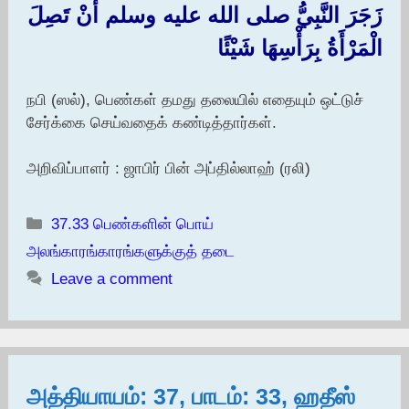
زَجَرَ النَّبِيُّ صلى الله عليه وسلم أَنْ تَصِلَ
الْمَرْأَةُ بِرَأْسِهَا شَيْئًا
நபி (ஸல்), பெண்கள் தமது தலையில் எதையும் ஒட்டுச்
சேர்க்கை செய்வதைக் கண்டித்தார்கள்.
அறிவிப்பாளர் : ஜாபிர் பின் அப்தில்லாஹ் (ரலி)
Categories
37.33 பெண்களின் பொய்
அலங்காரங்காரங்களுக்குத் தடை
Leave a comment
அத்தியாயம்: 37, பாடம்: 33, ஹதீஸ்