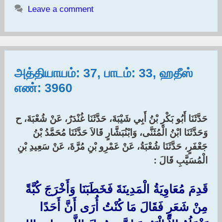
Leave a comment
அத்தியாயம்: 37, பாடம்: 33, ஹதீஸ்
எண்: 3960
حَدَّثَنَا أَبُو بَكْرِ بْنُ أَبِي شَيْبَةَ، حَدَّثَنَا غُنْدَرٌ، عَنْ شُعْبَةَ، ح
وَحَدَّثَنَا ابْنُ الْمُثَنَّى، وَابْنُبَشَّارٍ قَالاَ حَدَّثَنَا مُحَمَّدُ بْنُ
جَعْفَرٍ، حَدَّثَنَا شُعْبَةُ، عَنْ عَمْرِو بْنِ مُرَّةَ، عَنْ سَعِيدِ بْنِ
الْمُسَيَّبِ قَالَ :‏
قَدِمَ مُعَاوِيَةُ الْمَدِينَةَ فَخَطَبَنَا وَأَخْرَجَ كُبَّةً
مِنْ شَعَرٍ فَقَالَ مَا كُنْتُ أُرَى أَنَّ أَحَدًا