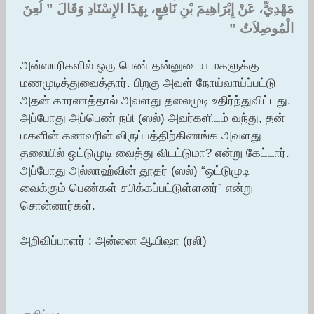
مَهْدِيٍّ، عَنْ إِبْرَاهِيمَ بْنِ نَافِعٍ، بِهَذَا الإِسْنَادِ وَقَالَ ‏”‏ لُعِنَ
الْمُوصِلاَتُ ‏”‏
அன்ஸாரிகளில் ஒரு பெண் தன்னுடைய மகளுக்கு
மணமுடித்துவைத்தார். பிறகு அவள் நோய்வாய்ப்பட்டு
அதன் காரணத்தால் அவளது தலைமுடி உதிர்ந்துவிட்டது.
அப்போது அப்பெண் நபி (ஸல்) அவர்களிடம் வந்து, தன்
மகளின் கணவரின் விருப்பத்திற்கிணங்க அவளது
தலையில் ஒட்டுமுடி வைத்து விடட்டுமா? என்று கேட்டார்.
அப்போது அல்லாஹ்வின் தூதர் (ஸல்) “ஒட்டுமுடி
வைக்கும் பெண்கள் சபிக்கப்பட்டுள்ளனர்” என்று
சொன்னார்கள்.
அறிவிப்பாளர் : அன்னை ஆயிஷா (ரலி)