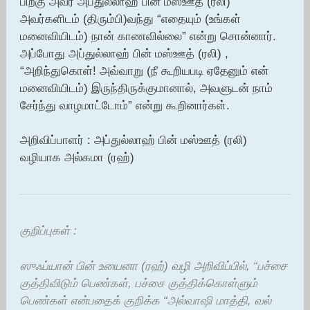
பிறகு அவர் அப்துல்லாஹ் பின் மஸ்ஊத் (ரலி)
அவர்களிடம் (திரும்பி)வந்து “எதையும் (உங்கள்
மனைவியிடம்) நான் காணவில்லை” என்று சொன்னார்.
அப்போது அப்துல்லாஹ் பின் மஸ்ஊத் (ரலி) ,
“அறிந்துகொள்! அவ்வாறு (நீ கூறியபடி ஏதேனும் என்
மனைவியிடம்) இருந்திருக்குமானால், அவளுடன் நாம்
சேர்ந்து வாழமாட்டோம்” என்று கூறினார்கள்.
அறிவிப்பாளர் : அப்துல்லாஹ் பின் மஸ்ஊத் (ரலி)
வழியாக அல்கமா (ரஹ்)
குறிப்புகள் :
ஸுஃப்யான் பின் உயைனா (ரஹ்) வழி அறிவிப்பில், “பச்சை
குத்திவிடும் பெண்கள், பச்சை குத்திக்கொள்ளும்
பெண்கள் என்பதைக் குறிக்க “அல்வாஷி மாத்தி, வல்