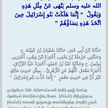
الله عليه وسلم يَنْهَى عَنْ مِثْلِ هَذِهِ
وَيَقُولُ ‏ “‏ إِنَّمَا هَلَكَتْ بَنُو إِسْرَائِيلَ حِينَ
اتَّخَذَ هَذِهِ نِسَاؤُهُمْ ‏”‏ ‏
حَدَّثَنَا ابْنُ أَبِي عُمَرَ، حَدَّثَنَا سُفْيَانُ بْنُ عُيَيْنَةَ، ح
وَحَدَّثَنِي حَرْمَلَةُ بْنُ يَحْيَى، أَخْبَرَنَا ابْنُ وَهْبٍ، أَخْبَرَنِي
يُونُسُ، ح وَحَدَّثَنَا عَبْدُ بْنُ حُمَيْدٍ، أَخْبَرَنَا عَبْدُ الرَّزَّاقِ،
أَخْبَرَنَا مَعْمَرٌ، كُلُّهُمْ عَنِ الزُّهْرِيِّ، ‏.‏ بِمِثْلِ حَدِيثِ مَالِكٍ
غَيْرَ أَنَّ فِي حَدِيثِ مَعْمَرٍ ‏ “‏ إِنَّمَا عُذِّبَ بَنُو إِسْرَائِيلَ ‏”‏
முஆவியா பின் அபீஸுஃப்யான் (ரலி) ஹஜ் செய்த
ஆண்டில் சொற்பொழிவு மேடை (மிம்பர்) மீதிருந்தபடி
(மெய்க்) காவலர் ஒருவரது கையிலிருந்த (சவுரி) முடிக்