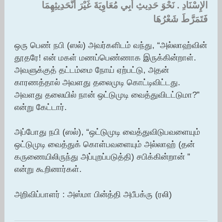
الإِسْنَادِ ‏.‏ نَحْوَ حَدِيثِ أَبِي مُعَاوِيَةَ غَيْرَ أَنَّحَدِيثِهِمَا
فَتَمَرَّطَ شَعْرُهَا
ஒரு பெண் நபி (ஸல்) அவர்களிடம் வந்து, “அல்லாஹ்வின்
தூதரே! என் மகள் மணப்பெண்ணாக இருக்கின்றாள்.
அவளுக்குத் தட்டம்மை நோய் ஏற்பட்டு, அதன்
காரணத்தால் அவளது தலைமுடி கொட்டிவிட்டது.
அவளது தலையில் நான் ஒட்டுமுடி வைத்துவிடட்டுமா?”
என்று கேட்டார்.
அப்போது நபி (ஸல்), “ஒட்டுமுடி வைத்துவிடுபவளையும்
ஒட்டுமுடி வைத்துக் கொள்பவளையும் அல்லாஹ் (தன்
கருணையிலிருந்து அப்புறப்படுத்தி) சபிக்கின்றான் ”
என்று கூறினார்கள்.
அறிவிப்பாளர் : அஸ்மா பின்த்தி அபீபக்ரு (ரலி)