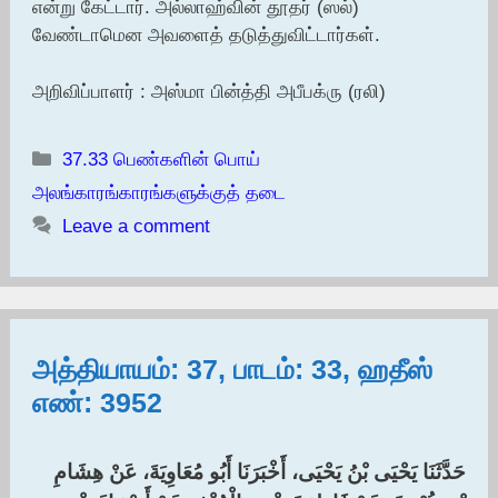
என்று கேட்டார். அல்லாஹ்வின் தூதர் (ஸல்)
வேண்டாமென அவளைத் தடுத்துவிட்டார்கள்.
அறிவிப்பாளர் : அஸ்மா பின்த்தி அபீபக்ரு (ரலி)
Categories
37.33 பெண்களின் பொய்
அலங்காரங்காரங்களுக்குத் தடை
Leave a comment
அத்தியாயம்: 37, பாடம்: 33, ஹதீஸ்
எண்: 3952
حَدَّثَنَا يَحْيَى بْنُ يَحْيَى، أَخْبَرَنَا أَبُو مُعَاوِيَةَ، عَنْ هِشَامِ