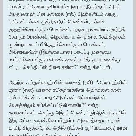
பெண் குர்ஆனை ஓதிய(றிந்த)வராக இருந்தார். அவர்
அப்துல்லாஹ் பின் மஸ்ஊத் (ரலி) அவர்களிடம் வந்து,
“நீங்கள் பச்சை குத்திவிடும் பெண்கள், பச்சை
குத்திக்கொள்ளும் பெண்கள், புருவ முடிகளை அகற்றக்
கோரும் பெண்கள், அழகிற்காக அரத்தால் தேய்த்து தம்
முன்பற்களைப் பிரித்துக்கொள்ளும் பெண்கள்,
அல்லாஹ்வின் (இயற்கையான) படைப்பு முறையை
மாற்றிக்கொள்ளும் பெண்களைச் சபித்ததாக எனக்கு
எட்டிய செய்தியின் நிலை என்ன?” என்று கேட்டார்.
அதற்கு அப்துல்லாஹ் பின் மஸ்ஊத் (ரலி), “அல்லாஹ்வின்
தூதர் (ஸல்) யாரைச் சபித்தார்களோ அவர்களை நான்
ஏன் சபிக்கக் கூடாது? அவர்கள் அல்லாஹ்வின்
வேதத்திலும் சபிக்கப்பட்டுள்ளனரே?” என்று
கூறினார்கள். அதற்கு அந்தப் பெண், “குர்ஆன் பிரதியில்
இரு அட்டைகளுக்கிடையிலுள்ள அனைத்தையும் நான்
வாசித்திருக்கிறேன். அதில் (நீங்கள் குறிப்பிட்டதை) நான்
காணவில்லையே?” என்று கேட்டார்.