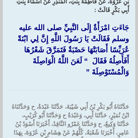
بْنِ عُرْوَةَ، عَنْ فَاطِمَةَ بِنْتِ، الْمُنْذِرِ عَنْ أَسْمَاءَ بِنْتِ
أَبِي بَكْرٍ قَالَتْ :‏
جَاءَتِ امْرَأَةٌ إِلَى النَّبِيِّ صلى الله عليه
وسلم فَقَالَتْ يَا رَسُولَ اللَّهِ إِنَّ لِي ابْنَةً
عُرَيِّسًا أَصَابَتْهَا حَصْبَةٌ فَتَمَرَّقَ شَعْرُهَا
أَفَأَصِلُهُ فَقَالَ ‏ “‏ لَعَنَ اللَّهُ الْوَاصِلَةَ
وَالْمُسْتَوْصِلَةَ ‏”‏
حَدَّثَنَاهُ أَبُو بَكْرِ بْنُ أَبِي شَيْبَةَ، حَدَّثَنَا عَبْدَةُ، ح وَحَدَّثَنَاهُ
ابْنُ نُمَيْرٍ، حَدَّثَنَا أَبِي، وَعَبْدَةُ ح وَحَدَّثَنَا أَبُو كُرَيْبٍ،
حَدَّثَنَا وَكِيعٌ، ح وَحَدَّثَنَا عَمْرٌو النَّاقِدُ، أَخْبَرَنَا أَسْوَدُ بْنُ
عَامِرٍ، أَخْبَرَنَا شُعْبَةُ، كُلُّهُمْ عَنْ هِشَامِ بْنِ عُرْوَةَ، بِهَذَا