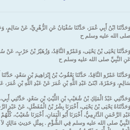
َحَدَّثَنَا ابْنُ أَبِي عُمَرَ، حَدَّثَنَا سُفْيَانُ عَنِ الزُّهْرِيِّ، عَنْ سَالِمٍ، وَحَمْ
لى الله عليه وسلم ح
وَحَدَّثَنَا يَحْيَى بْنُ يَحْيَى، وَعَمْرٌو النَّاقِدُ، وَزُهَيْرُ بْنُ حَرْبٍ، عَنْ س
َنِ النَّبِيِّ صلى الله عليه وسلم ح
َحَدَّثَنَا عَمْرٌو النَّاقِدُ، حَدَّثَنَا يَعْقُوبُ بْنُ إِبْرَاهِيمَ بْنِ سَعْدٍ، حَدَّ
َالِمٍ، وَحَمْزَةَ، ابْنَىْ عَبْدِ اللَّهِ بْنِ عُمَرَ عَنْ عَبْدِ اللَّهِ بْنِ ع
َحَدَّثَنِي عَبْدُ الْمَلِكِ بْنُ شُعَيْبِ بْنِ اللَّيْثِ بْنِ سَعْدٍ، حَدَّثَنِي أَبِ
َحَدَّثَنَاهُ يَحْيَى بْنُ يَحْيَى، أَخْبَرَنَا بِشْرُ بْنُ الْمُفَضَّلِ، عَنْ عَبْدِ الرّ
َبْدِ الرَّحْمَنِ الدَّارِمِيُّ، أَخْبَرَنَا أَبُو الْيَمَانِ، أَخْبَرَنَا شُعَيْبٌ، كُلُّه
لنَّبِيِّ صلى الله عليه وسلم فِي الشُّؤْمِ ‏.‏ بِمِثْلِ حَدِيثِ مَالِكٍ لاَ يَذْ