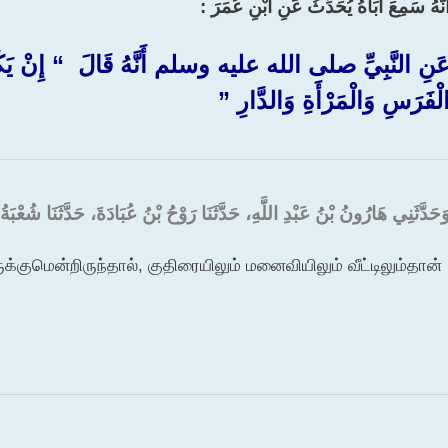
َنَّهُ سَمِعَ أَبَاهُ يُحَدِّثُ عَنِ ابْنِ عُمَرَ :‏
َنِ النَّبِيِّ صلى الله عليه وسلم أَنَّهُ قَالَ ‏ “‏ إِنْ يَ
لْفَرَسِ وَالْمَرْأَةِ وَالدَّارِ ‏”‏
َحَدَّثَنِي هَارُونُ بْنُ عَبْدِ اللَّهِ، حَدَّثَنَا رَوْحُ بْنُ عُبَادَةَ، حَدَّثَنَا شُعْبَةُ، 
குமென்றிருந்தால், குதிரையிலும் மனைவியிலும் வீட்டிலும்தான்