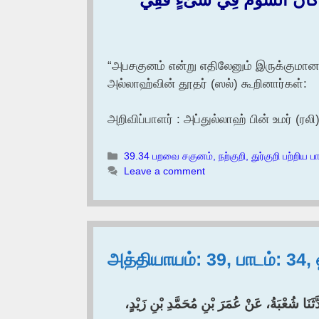
“அபசகுனம் என்று எதிலேனும் இருக்குமானால
அல்லாஹ்வின் தூதர் (ஸல்) கூறினார்கள்:
அறிவிப்பாளர் : அப்துல்லாஹ் பின் உமர் (ரலி
Categories
39.34 பறவை சகுனம், நற்குறி, துர்குறி பற்றிய ப
Leave a comment
அத்தியாயம்: 39, பாடம்: 34
َدَّثَنَا شُعْبَةُ، عَنْ عُمَرَ بْنِ مُحَمَّدِ بْنِ زَيْدٍ