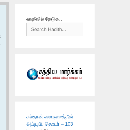
ஹதீஸில் தேடுக…
و
س
ع
و
சுல்தான் ஸலாஹுத்தீன்
அய்யூபி, தொடர் – 103