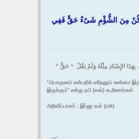
كُنْ مِنَ الشُّؤْمِ شَىْءٌ حَقٌّ فَفِي
بِهَذَا الإِسْنَادِ مِثْلَهُ وَلَمْ يَقُلْ ‏ “‏ حَقٌّ ‏”‏
“அபசகுனம் என்பதில் ஏதேனும் உண்மை இருக்
இருக்கும்” என்று நபி (ஸல்) கூறினார்கள்.
அறிவிப்பாளர் : இப்னு உமர் (ரலி)
குறிப்பு :