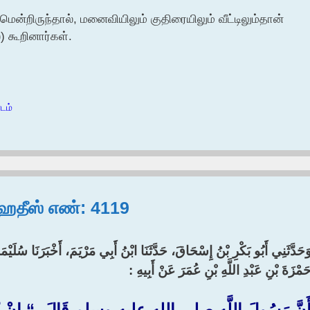
ென்றிருந்தால், மனைவியிலும் குதிரையிலும் வீட்டிலும்தான்
) கூறினார்கள்.
ாடம்
, ஹதீஸ் எண்: 4119
َحَدَّثَنِي أَبُو بَكْرِ بْنُ إِسْحَاقَ، حَدَّثَنَا ابْنُ أَبِي مَرْيَمَ، أَخْبَرَنَا سُلَيْ
َمْزَةَ بْنِ عَبْدِ اللَّهِ بْنِ عُمَرَ عَنْ أَبِيهِ :‏
َنَّ رَسُولَ اللَّهِ صلى الله عليه وسلم قَالَ ‏ “‏ إِنْ ك