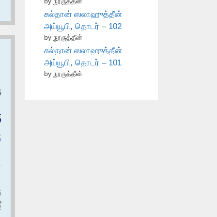
by நூருத்தீன்
சுல்தான் ஸலாஹுத்தீன்
அய்யூபி, தொடர் – 102
by நூருத்தீன்
சுல்தான் ஸலாஹுத்தீன்
அய்யூபி, தொடர் – 101
by நூருத்தீன்
و
ق
و
و
ب