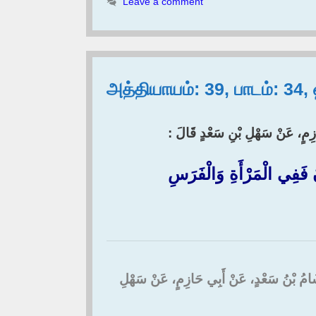
Leave a comment
அத்தியாயம்: 39, பாடம்: 34
حَازِمٍ، عَنْ سَهْلِ بْنِ سَعْدٍ قَالَ :‏
فِي الْمَرْأَةِ وَالْفَرَسِ
َا هِشَامُ بْنُ سَعْدٍ، عَنْ أَبِي حَازِمٍ، عَنْ سَهْلِ