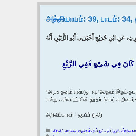
அத்தியாயம்: 39, பாடம்: 34
رِثِ، عَنِ ابْنِ جُرَيْجٍ أَخْبَرَنِي أَبُو الزُّبَيْرِ، أَنَّهُ
انَ فِي شَىْءٍ فَفِي الرَّبْعِ
“அ(பசகுனம் என்ப)து எதிலேனும் இருக்குமா
என்று அல்லாஹ்வின் தூதர் (ஸல்) கூறினார்
அறிவிப்பாளர் : ஜாபிர் (ரலி)
Categories
39.34 பறவை சகுனம், நற்குறி, துர்குறி பற்றிய ப