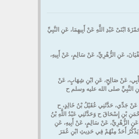
زَةَ ابْنَىْ عَبْدِ اللَّهِ عَنْ أَبِيهِمَا، عَنِ النَّبِيِّ
ُفْيَانَ، عَنِ الزُّهْرِيِّ، عَنْ سَالِمٍ، عَنْ أَبِيهِ
ثَنَا أَبِي، عَنْ صَالِحٍ، عَنِ ابْنِ شِهَابٍ، عَنْ
ُمَرَ، عَنِ النَّبِيِّ صلى الله عليه وسلم ح
ي، عَنْ جَدِّي، حَدَّثَنِي عُقَيْلُ بْنُ خَالِدٍ، ح
َحْمَنِ بْنِ إِسْحَاقَ ح وَحَدَّثَنِي عَبْدُ اللَّهِ بْنُ
ُمْ عَنِ الزُّهْرِيِّ، عَنْ سَالِمٍ، عَنْ أَبِيهِ، عَنِ
كُرُ أَحَدٌ مِنْهُمْ فِي حَدِيثِ ابْنِ عُمَرَ