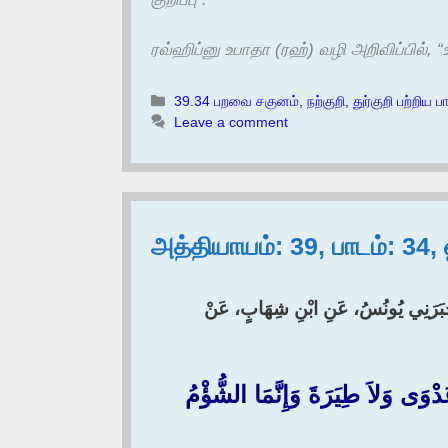
ரவ்ஹிப்னு உபாதா (ரஹ்) வழி அறிவிப்பில்
Categories
39.34 பறவை சகுனம், நற்குறி, துர்குறி பற்றிய ப
Leave a comment
அத்தியாயம்: 39, பாடம்: 34
، أَخْبَرَنِي يُونُسُ، عَنِ ابْنِ شِهَابٍ، عَنْ
 وَلاَ طِيَرَةَ وَإِنَّمَا الشُّؤْمُ