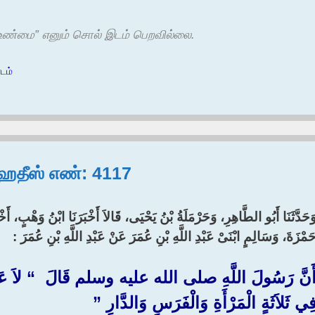
, “உண்மை” எனும் சொல் இடம் பெறவில்லை.
ாடம்
, ஹதீஸ் எண்: 4117
َحَدَّثَنَا أَبُو الطَّاهِرِ، وَحَرْمَلَةُ بْنُ يَحْيَى، قَالاَ أَخْبَرَنَا ابْنُ وَهْبٍ
َمْزَةَ، وَسَالِمٍ ابْنَىْ عَبْدِ اللَّهِ بْنِ عُمَرَ عَنْ عَبْدِ اللَّهِ بْنِ عُمَرَ :‏
َنَّ رَسُولَ اللَّهِ صلى الله عليه وسلم قَالَ ‏ “‏ لاَ عَدْوَى
ِي ثَلاَثَةٍ الْمَرْأَةِ وَالْفَرَسِ وَالدَّارِ ‏”‏