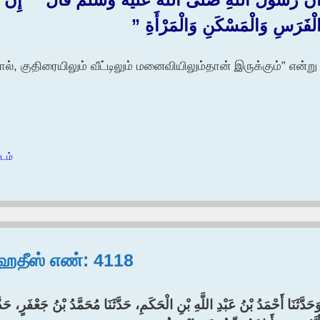
لْفَرَسِ وَالْمَسْكَنِ وَالْمَرْأَةِ ‏”‏
், குதிரையிலும் வீட்டிலும் மனைவியிலும்தான் இருக்கும்” என்று
)
ாடம்
, ஹதீஸ் எண்: 4118
وَحَدَّثَنَا أَحْمَدُ بْنُ عَبْدِ اللَّهِ بْنِ الْحَكَمِ، حَدَّثَنَا مُحَمَّدُ بْنُ جَعْفَرٍ، ح