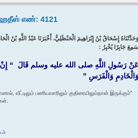
, ஹதீஸ் எண்: 4121
َحَدَّثَنَاهُ إِسْحَاقُ بْنُ إِبْرَاهِيمَ الْحَنْظَلِيُّ، أَخْبَرَنَا عَبْدُ اللَّهِ بْنُ الْحَا
َمِعَ جَابِرًا يُخْبِرُ :‏
َنْ رَسُولِ اللَّهِ صلى الله عليه وسلم قَالَ ‏ “‏ إِنْ كَ
َالْخَادِمِ وَالْفَرَسِ ‏”‏
னால், வீட்டிலும் பணியாளரிலும் குதிரையிலும்தான் இருக்கும்”
கள்.
ாடம்