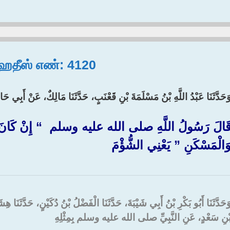
, ஹதீஸ் எண்: 4120
َحَدَّثَنَا عَبْدُ اللَّهِ بْنُ مَسْلَمَةَ بْنِ قَعْنَبٍ، حَدَّثَنَا مَالِكٌ، عَنْ أَبِي 
َالَ رَسُولُ اللَّهِ صلى الله عليه وسلم ‏ “‏ إِنْ كَانَ فَ
َالْمَسْكَنِ ‏” يَعْنِي الشُّؤْمَ
َحَدَّثَنَا أَبُو بَكْرِ بْنُ أَبِي شَيْبَةَ، حَدَّثَنَا الْفَضْلُ بْنُ دُكَيْنٍ، حَدَّثَن
ْنِ سَعْدٍ، عَنِ النَّبِيِّ صلى الله عليه وسلم بِمِثْلِهِ