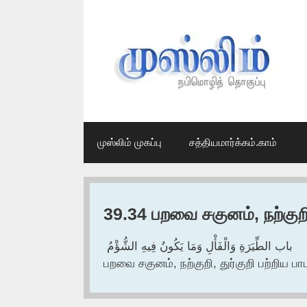
Skip
to
content
முஸ்லிம் முகப்பு
சத்தியமார்க்கம்.காம்
39.34 பறவை சகுனம், நற்குறி,
باب الطِّيَرَةِ وَالْفَأْلِ وَمَا يَكُونُ فِيهِ الشُّؤْمُ ‏‏
பறவை சகுனம், நற்குறி, துர்குறி பற்றிய பா