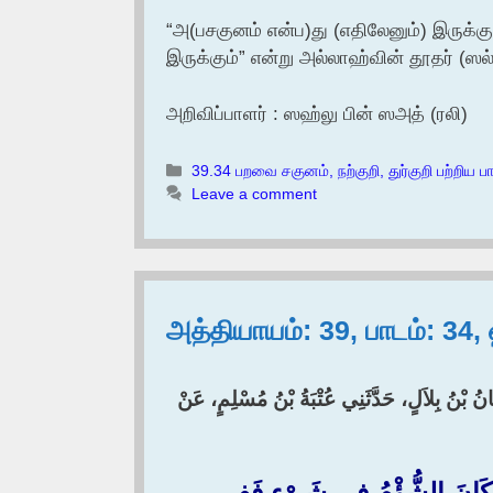
“அ(பசகுனம் என்ப)து (எதிலேனும்) இருக்கும
இருக்கும்” என்று அல்லாஹ்வின் தூதர் (ஸல்
அறிவிப்பாளர் : ஸஹ்லு பின் ஸஅத் (ரலி)
Categories
39.34 பறவை சகுனம், நற்குறி, துர்குறி பற்றிய ப
Leave a comment
அத்தியாயம்: 39, பாடம்: 34
مَانُ بْنُ بِلاَلٍ، حَدَّثَنِي عُتْبَةُ بْنُ مُسْلِمٍ، عَنْ
َانَ الشُّؤْمُ فِي شَىْءٍ فَفِي