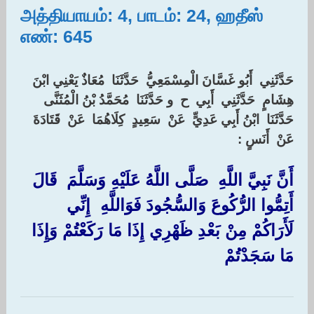
அத்தியாயம்: 4, பாடம்: 24, ஹதீஸ்
எண்: 645
حَدَّثَنِي ‏ ‏أَبُو غَسَّانَ الْمِسْمَعِيُّ ‏ ‏حَدَّثَنَا ‏ ‏مُعَاذٌ يَعْنِي ابْنَ
هِشَامٍ ‏ ‏حَدَّثَنِي ‏ ‏أَبِي ‏ ‏ح ‏ ‏و حَدَّثَنَا ‏ ‏مُحَمَّدُ بْنُ الْمُثَنَّى ‏
‏حَدَّثَنَا ‏ ‏ابْنُ أَبِي عَدِيٍّ ‏ ‏عَنْ ‏ ‏سَعِيدٍ ‏ ‏كِلَاهُمَا ‏ ‏عَنْ ‏ ‏قَتَادَةَ ‏
‏عَنْ ‏ ‏أَنَسٍ :‏
أَنَّ نَبِيَّ اللَّهِ ‏ ‏صَلَّى اللَّهُ عَلَيْهِ وَسَلَّمَ ‏ ‏قَالَ
أَتِمُّوا الرُّكُوعَ وَالسُّجُودَ فَوَاللَّهِ ‏ ‏إِنِّي
لَأَرَاكُمْ مِنْ بَعْدِ ظَهْرِي إِذَا مَا رَكَعْتُمْ وَإِذَا
مَا سَجَدْتُمْ