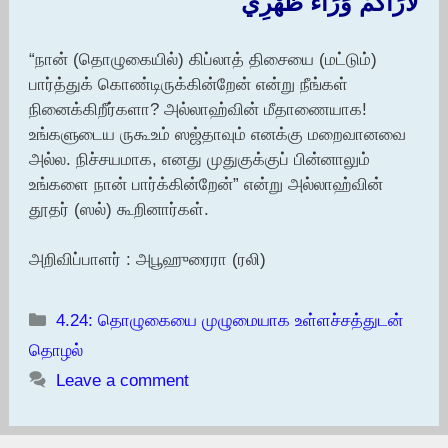
لَأَرَاكُمْ وَرَاءَ ظَهْرِي
“நான் (தொழுகையில்) கிப்லாத் திசையை (மட்டும்)
பார்த்துக் கொண்டிருக்கின்றேன் என்று நீங்கள்
நினைக்கிறீர்களா? அல்லாஹ்வின் மீதாணையாக!
உங்களுடைய ருகூஉம் ஸஜ்தாவும் எனக்கு மறைவானவை
அல்ல. நிச்சயமாக, எனது முதுகுக்குப் பின்னாலும்
உங்களை நான் பார்க்கின்றேன்” என்று அல்லாஹ்வின்
தூதர் (ஸல்) கூறினார்கள்.
அறிவிப்பாளர் : அபூஹுரைரா (ரலி)
Categories
4.24: தொழுகையை முழுமையாக உள்ளச்சத்துடன்
தொழல்
Leave a comment