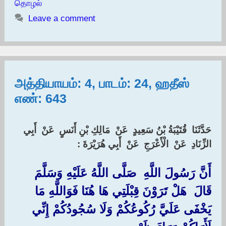
தொழல்
Leave a comment
அத்தியாயம்: 4, பாடம்: 24, ஹதீஸ்
எண்: 643
حَدَّثَنَا ‏ ‏قُتَيْبَةُ بْنُ سَعِيدٍ ‏ ‏عَنْ ‏ ‏مَالِكِ بْنِ أَنَسٍ ‏ ‏عَنْ ‏ ‏أَبِي
الزِّنَادِ ‏ ‏عَنْ ‏ ‏الْأَعْرَجِ ‏ ‏عَنْ ‏ ‏أَبِي هُرَيْرَةَ :‏
أَنَّ رَسُولَ اللَّهِ ‏ ‏صَلَّى اللَّهُ عَلَيْهِ وَسَلَّمَ ‏
‏قَالَ ‏ ‏هَلْ تَرَوْنَ قِبْلَتِي هَا هُنَا فَوَاللَّهِ مَا ‏
‏يَخْفَى عَلَيَّ رُكُوعُكُمْ وَلَا سُجُودُكُمْ إِنِّي