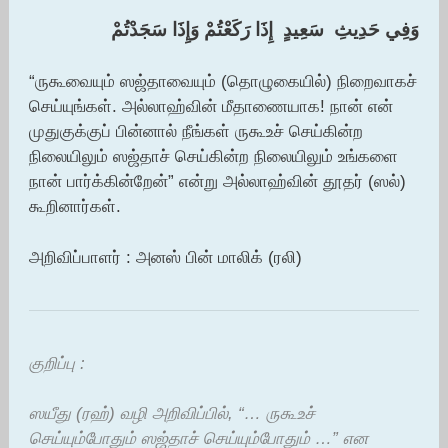
وَفِي حَدِيثِ ‏ ‏سَعِيدٍ ‏ ‏إِذَا رَكَعْتُمْ وَإِذَا سَجَدْتُمْ
“ருகூவையும் ஸஜ்தாவையும் (தொழுகையில்) நிறைவாகச்
செய்யுங்கள். அல்லாஹ்வின் மீதாணையாக! நான் என்
முதுகுக்குப் பின்னால் நீங்கள் ருகூஉச் செய்கின்ற
நிலையிலும் ஸஜ்தாச் செய்கின்ற நிலையிலும் உங்களை
நான் பார்க்கின்றேன்” என்று அல்லாஹ்வின் தூதர் (ஸல்)
கூறினார்கள்.
அறிவிப்பாளர் : அனஸ் பின் மாலிக் (ரலி)
குறிப்பு :
ஸயீது (ரஹ்) வழி அறிவிப்பில், “… ருகூஉச்
செய்யும்போதும் ஸஜ்தாச் செய்யும்போதும் …” என