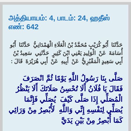
அத்தியாயம்: 4, பாடம்: 24, ஹதீஸ்
எண்: 642
حَدَّثَنَا ‏ ‏أَبُو كُرَيْبٍ مُحَمَّدُ بْنُ الْعَلَاءِ الْهَمْدَانِيُّ ‏ ‏حَدَّثَنَا ‏ ‏أَبُو
أُسَامَةَ ‏ ‏عَنْ ‏ ‏الْوَلِيدِ يَعْنِي ابْنَ كَثِيرٍ ‏ ‏حَدَّثَنِي ‏ ‏سَعِيدُ بْنُ
أَبِي سَعِيدٍ الْمَقْبُرِيُّ ‏ ‏عَنْ ‏ ‏أَبِيهِ ‏ ‏عَنْ ‏ ‏أَبِي هُرَيْرَةَ ‏ ‏قَالَ :‏
صَلَّى بِنَا رَسُولُ اللَّهِ يَوْمًا ثُمَّ انْصَرَفَ
فَقَالَ يَا فُلَانُ أَلَا تُحْسِنُ صَلَاتَكَ أَلَا يَنْظُرُ
الْمُصَلِّي إِذَا صَلَّى كَيْفَ ‏ ‏يُصَلِّي فَإِنَّمَا ‏
‏يُصَلِّي لِنَفْسِهِ إِنِّي وَاللَّهِ ‏ ‏لَأُبْصِرُ مِنْ وَرَائِي
كَمَا أُبْصِرُ مِنْ بَيْنِ يَدَيَّ ‏