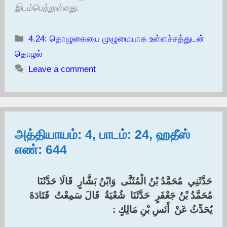
இடம்பெற்றுள்ளது.
Categories
4.24: தொழுகையை முழுமையாக உள்ளச்சத்துடன்
தொழல்
Leave a comment
அத்தியாயம்: 4, பாடம்: 24, ஹதீஸ்
எண்: 644
حَدَّثَنِي ‏ ‏مُحَمَّدُ بْنُ الْمُثَنَّى ‏ ‏وَابْنُ بَشَّارٍ ‏ ‏قَالَا حَدَّثَنَا ‏
‏مُحَمَّدُ بْنُ جَعْفَرٍ ‏ ‏حَدَّثَنَا ‏ ‏شُعْبَةُ ‏ ‏قَالَ سَمِعْتُ ‏ ‏قَتَادَةَ ‏
‏يُحَدِّثُ عَنْ ‏ ‏أَنَسِ بْنِ مَالِكٍ :‏