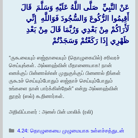
عَنْ النَّبِيِّ ‏ ‏صَلَّى اللَّهُ عَلَيْهِ وَسَلَّمَ ‏ ‏قَالَ
أَقِيمُوا الرُّكُوعَ وَالسُّجُودَ فَوَاللَّهِ ‏ ‏إِنِّي
لَأَرَاكُمْ مِنْ بَعْدِي وَرُبَّمَا قَالَ مِنْ بَعْدِ
ظَهْرِي إِذَا رَكَعْتُمْ وَسَجَدْتُمْ ‏
“ருகூவையும் ஸஜ்தாவையும் (தொழுகையில்) சரிவரச்
செய்யுங்கள். அல்லாஹ்வின் மீதாணையாக! நான்
எனக்குப் பின்னால்/என் முதுகுக்குப் பினனால் நீங்கள்
ருகூஉச் செய்யும்போதும் ஸஜ்தாச் செய்யும்போதும்
உங்களை நான் பார்க்கின்றேன்” என்று அல்லாஹ்வின்
தூதர் (ஸல்) கூறினார்கள்.
அறிவிப்பாளர் : அனஸ் பின் மாலிக் (ரலி)
Categories
4.24: தொழுகையை முழுமையாக உள்ளச்சத்துடன்