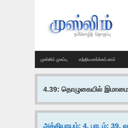
Skip
to
content
முஸ்லிம் முகப்பு
சத்தியமார்க்கம்.காம்
4.39: தொழுகையில் இமாமை ம
அத்தியாயம்: 4, பாடம்: 39, 