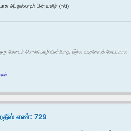
யாக அப்துல்லாஹ் பின் யஸீத் (ரலி)
ின் ஒரு மேடைச் சொற்பொழிவின்போது இந்த ஹதீஸைக் கேட்டதாக
்தல்
ஹதீஸ் எண்: 729