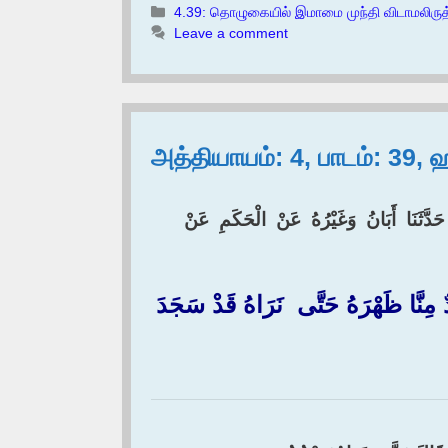
Categories
4.39: தொழுகையில் இமாமை முந்தி விடாமலிருத
Leave a comment
அத்தியாயம்: 4, பாடம்: 39, 
َدَّثَنَا ‏ ‏أَبَانُ ‏ ‏وَغَيْرُهُ ‏ ‏عَنْ ‏ ‏الْحَكَمِ ‏ ‏عَنْ ‏
َحَدٌ مِنَّا ظَهْرَهُ حَتَّى ‏ ‏نَرَاهُ قَدْ سَجَدَ