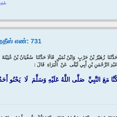
்தல்
ஹதீஸ் எண்: 731
َدَّثَنَا ‏ ‏زُهَيْرُ بْنُ حَرْبٍ ‏ ‏وَابْنُ نُمَيْرٍ ‏ ‏قَالَا حَدَّثَنَا ‏ ‏سُفْيَانُ بْنُ عُيَيْنَةَ ‏ ‏ح
عَبْدِ الرَّحْمَنِ بْنِ أَبِي لَيْلَى ‏ ‏عَنْ ‏ ‏الْبَرَاءِ ‏ ‏قَالَ :‏‏
كُنَّا مَعَ النَّبِيِّ ‏ ‏صَلَّى اللَّهُ عَلَيْهِ وَسَلَّمَ ‏ ‏لَا ‏ ‏يَحْنُو أ