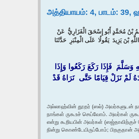
அத்தியாயம்: 4, பாடம்: 39, 
هِيمُ بْنُ مُحَمَّدٍ أَبُو إِسْحَقَ الْفَزَارِيُّ ‏ ‏عَنْ ‏
 بْنَ يَزِيدَ ‏ ‏يَقُولُا ‏ ‏عَلَى الْمِنْبَرِ ‏ ‏حَدَّثَنَا ‏
 وَسَلَّمَ ‏ ‏فَإِذَا رَكَعَ رَكَعُوا وَإِذَا
 لَمْ نَزَلْ قِيَامًا حَتَّى ‏ ‏نَرَاهُ قَدْ
அல்லாஹ்வின் தூதர் (ஸல்) அவர்களுடன் ந
நாங்கள் ருகூஉச் செய்வோம். அவர்கள் ரு
என்று கூறியபின் அவர்கள் (ஸஜ்தாவிற்குச்
நின்று கொண்டேயிருப்போம்; பிறகுதான் 