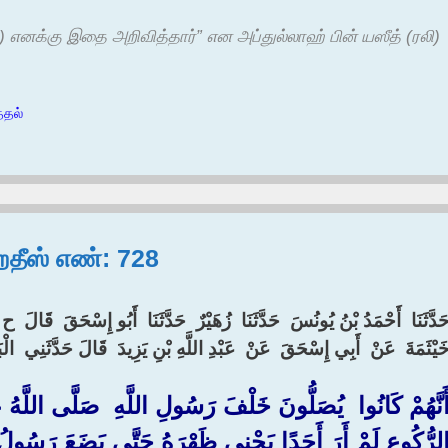
 எனக்கு இதை அறிவித்தார்” என அப்துல்லாஹ் பின் யஸீத் (ரலி)
்தல்
ஹதீஸ் எண்: 728
َدَّثَنَا ‏ ‏أَحْمَدُ بْنُ يُونُسَ ‏ ‏حَدَّثَنَا ‏ ‏زُهَيْرٌ ‏ ‏حَدَّثَنَا ‏ ‏أَبُو إِسْحَقَ ‏ ‏قَالَ ‏ ‏ح ‏
َيْثَمَةَ ‏ ‏عَنْ ‏ ‏أَبِي إِسْحَقَ ‏ ‏عَنْ ‏ ‏عَبْدِ اللَّهِ بْنِ يَزِيدَ ‏ ‏قَالَ حَدَّثَنِي ‏ ‏الْ
أَنَّهُمْ كَانُوا ‏ ‏يُصَلُّونَ خَلْفَ رَسُولِ اللَّهِ ‏ ‏صَلَّى اللَّهُ عَ
لرُّكُوعِ لَمْ أَرَ أَحَدًا يَحْنِي ظَهْرَهُ حَتَّى يَضَعَ رَسُولُ اللّ