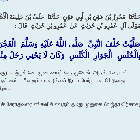
َدَّثَنَا ‏ ‏مُحْرِزُ بْنُ عَوْنِ بْنِ أَبِي عَوْنٍ ‏ ‏حَدَّثَنَا ‏ ‏خَلَفُ بْنُ خَلِيفَةَ الْأَشْ
مَوْلَى آلِ ‏ ‏عَمْرِو بْنِ حُرَيْثٍ ‏ ‏عَنْ ‏ ‏عَمْرِو بْنِ حُرَيْثٍ ‏ ‏قَالَ ‏:‏
صَلَّيْتُ خَلْفَ النَّبِيِّ ‏ ‏صَلَّى اللَّهُ عَلَيْهِ وَسَلَّمَ ‏ ‏الْفَجْرَ ف
بِالْخُنَّسِ ‏ ‏الْجَوَارِ ‏ ‏الْكُنَّسِ ‏ ‏وَكَانَ لَا يَحْنِي رَجُلٌ مِ
் (ஒரு) ஃபஜ்ருத் தொழுகையைத் தொழுதேன். அதில் அவர்கள்,
் குன்னஸ் …” எனும் வசன(ங்கள் இடம் பெற்றுள்ள 81ஆவது
றேன்.
ய்ச் சேராதவரை எங்களில் எவரும் தமது முதுகை (ஸஜ்தாவிற்காக