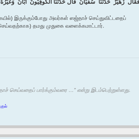
فَقَالَ ‏ ‏زُهَيْرٌ ‏ ‏حَدَّثَنَا ‏ ‏سُفْيَانُ ‏ ‏قَالَ حَدَّثَنَا الْكُوفِيُّونَ ‏ ‏أَبَانُ ‏ ‏وَغَيْ
யில்) இருக்கும்போது அவர்கள் ஸஜ்தாச் செய்துவிட்டதைப்
் செய்வதற்காக) தமது முதுகை வளைக்கமாட்டார்.
தாச் செய்வதைப் பார்க்கும்வரை …” என்று இடம்பெற்றுள்ளது.
்தல்