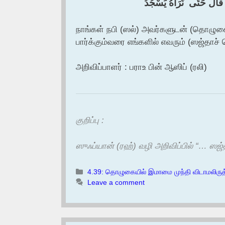
رُهُ قَالَ حَتَّى ‏ ‏نَرَاهُ يَسْجُدُ
நாங்கள் நபி (ஸல்) அவர்களுடன் (தொழுகை
பார்க்கும்வரை எங்களில் எவரும் (ஸஜ்தாச
அறிவிப்பாளர் : பராஉ பின் ஆஸிப் (ரலி)
குறிப்பு :
ஸுஃப்யான் (ரஹ்) வழி அறிவிப்பில் “… ஸஜ்
Categories
4.39: தொழுகையில் இமாமை முந்தி விடாமலிருத
Leave a comment