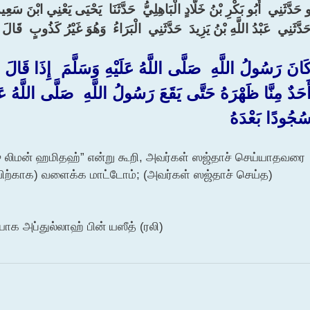
 حَدَّثَنِي ‏ ‏أَبُو بَكْرِ بْنُ خَلَّادٍ الْبَاهِلِيُّ ‏ ‏حَدَّثَنَا ‏ ‏يَحْيَى يَعْنِي ابْنَ سَعِيدٍ
حَدَّثَنِي ‏ ‏عَبْدُ اللَّهِ بْنُ يَزِيدَ ‏ ‏حَدَّثَنِي ‏ ‏الْبَرَاءُ ‏ ‏وَهُوَ غَيْرُ كَذُوبٍ ‏ ‏قَالَ :‏
كَانَ رَسُولُ اللَّهِ ‏ ‏صَلَّى اللَّهُ عَلَيْهِ وَسَلَّمَ ‏ ‏إِذَا قَالَ
َحَدٌ مِنَّا ظَهْرَهُ حَتَّى يَقَعَ رَسُولُ اللَّهِ ‏ ‏صَلَّى اللَّهُ عَلَ
ُجُودًا بَعْدَهُ ‏
ு லிமன் ஹமிதஹ்” என்று கூறி, அவர்கள் ஸஜ்தாச் செய்யாதவரை
விற்காக) வளைக்க மாட்டோம்; (அவர்கள் ஸஜ்தாச் செய்த)
யாக அப்துல்லாஹ் பின் யஸீத் (ரலி)