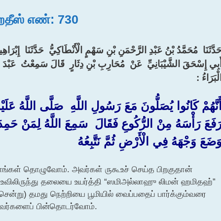
ஹதீஸ் எண்: 730
َدَّثَنَا ‏ ‏مُحَمَّدُ بْنُ عَبْدِ الرَّحْمَنِ بْنِ سَهْمٍ الْأَنْطَاكِيُّ ‏ ‏حَدَّثَنَا ‏ ‏إِبْرَا
أَبِي إِسْحَقَ الشَّيْبَانِيِّ ‏ ‏عَنْ ‏ ‏مُحَارِبِ بْنِ دِثَارٍ ‏ ‏قَالَ سَمِعْتُ ‏ ‏عَبْدَ اللَّهِ
الْبَرَاءُ :‏‏
أَنَّهُمْ كَانُوا يُصَلُّونَ مَعَ رَسُولِ اللَّهِ ‏ ‏صَلَّى اللَّهُ عَلَيْهِ
َفَعَ رَأْسَهُ مِنْ الرُّكُوعِ فَقَالَ ‏ ‏سَمِعَ اللَّهُ لِمَنْ حَمِدَهُ
َضَعَ وَجْهَهُ فِي الْأَرْضِ ثُمَّ نَتَّبِعُهُ
‏
ாங்கள் தொழுவோம். அவர்கள் ருகூஉச் செய்த பிறகுதான்
கூஉவிலிருந்து தலையை உயர்த்தி “ஸமிஅல்லாஹு லிமன் ஹமிதஹ்”
 சென்று) தமது நெற்றியை பூமியில் வைப்பதைப் பார்க்கும்வரை
அவர்களைப் பின்தொடர்வோம்.