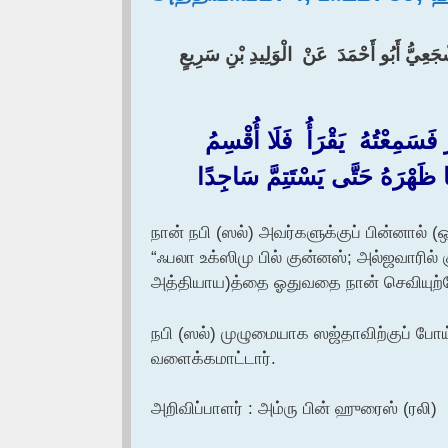
جَعِيُّ أَبُو أَحْمَدَ ‏ ‏عَنْ ‏ ‏الْوَلِيدِ بْنِ سَرِيعٍ ‏
َسَمِعْتُهُ ‏ ‏يَقْرَأُ ‏ ‏فَلَا أُقْسِمُ ‏
نَّا ظَهْرَهُ حَتَّى يَسْتَتِمَّ سَاجِدًا
நான் நபி (ஸல்) அவர்களுக்குப் பின்னால
“ஃபலா உக்ஸிமு பில் குன்னஸ்; அல்ஜவாரில
அத்தியாய)த்தை ஓதுவதை நான் செவியுற்
நபி (ஸல்) முழுமையாக ஸஜ்தாவிற்குப் போ
வளைக்கமாட்டார்.
அறிவிப்பாளர் : அம்ரு பின் ஹுரைஸ் (ரலி)