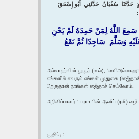
 ‏ ‏حَدَّثَنَا ‏ ‏سُفْيَانُ ‏ ‏حَدَّثَنِي ‏ ‏أَبُو إِسْحَقَ ‏
‏
 ‏ ‏سَمِعَ اللَّهُ لِمَنْ حَمِدَهُ لَمْ يَحْنِ
يْهِ وَسَلَّمَ ‏ ‏سَاجِدًا ثُمَّ نَقَعُ
அல்லாஹ்வின் தூதர் (ஸல்), “ஸமிஅல்லாஹ
எங்களில் எவரும் எங்கள் முதுகை (ஸஜ்தா
பிறகுதான் நாங்கள் ஸஜ்தாச் செய்வோம்.
அறிவிப்பாளர் : பராஉ பின் ஆஸிப் (ரலி) வழி
குறிப்பு :