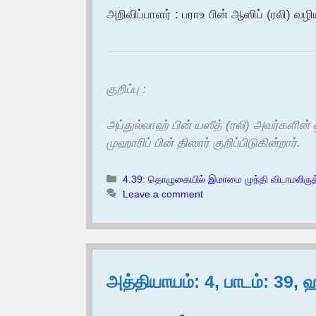
அறிவிப்பாளர் : பராஉ பின் ஆஸிப் (ரலி) வழி
குறிப்பு :
அப்துல்லாஹ் பின் யஸீத் (ரலி) அவர்கள
முஹாரிப் பின் திஸார் குறிப்பிடுகின்றார்.
Categories
4.39: தொழுகையில் இமாமை முந்தி விடாமலிருத
Leave a comment
அத்தியாயம்: 4, பாடம்: 39, 