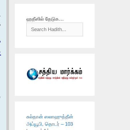
ح
ஹதீஸில் தேடுக…
‏
‏
‏
)
சுல்தான் ஸலாஹுத்தீன்
அய்யூபி, தொடர் – 103