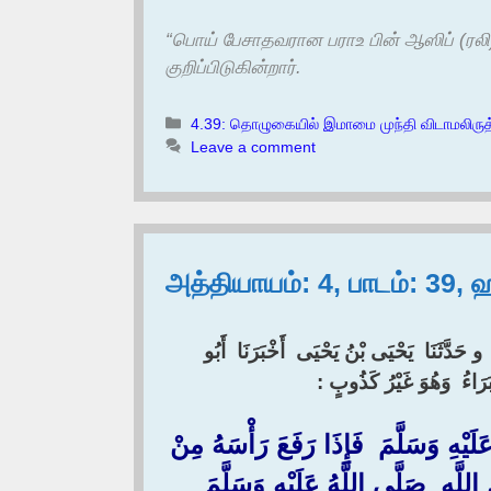
“பொய் பேசாதவரான பராஉ பின் ஆஸிப் (ரலி)
குறிப்பிடுகின்றார்.
Categories
4.39: தொழுகையில் இமாமை முந்தி விடாமலிருத
Leave a comment
அத்தியாயம்: 4, பாடம்: 39, 
 ‏و حَدَّثَنَا ‏ ‏يَحْيَى بْنُ يَحْيَى ‏ ‏أَخْبَرَنَا ‏ ‏أَبُو
بَرَاءُ ‏ ‏وَهُوَ غَيْرُ كَذُوبٍ :‏‏
لَيْهِ وَسَلَّمَ ‏ ‏فَإِذَا رَفَعَ رَأْسَهُ مِنْ
َهِ ‏ ‏صَلَّى اللَّهُ عَلَيْهِ وَسَلَّمَ ‏