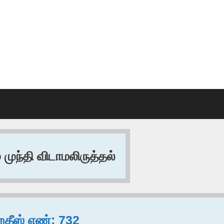
ுந்தி விடாமலிருத்தல்
ஹதீஸ் எண்: 732