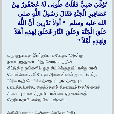
تُوُفِّيَ صَبِيٌّ فَقُلْتُ طُوبَى لَهُ عُصْفُورٌ مِنْ
عَصَافِيرِ الْجَنَّةِ فَقَالَ رَسُولُ اللَّهِ صلى
الله عليه وسلم ‏ “‏ أَوَلاَ تَدْرِينَ أَنَّ اللَّهَ
خَلَقَ الْجَنَّةَ وَخَلَقَ النَّارَ فَخَلَقَ لِهَذِهِ أَهْلاً
وَلِهَذِهِ أَهْلاً ‏”‏ ‏‏
ஒரு குழந்தை இறந்துபோனபோது, “அதற்கு
நல்வாழ்த்துகள்! அது சொர்க்கத்தின்
சிட்டுக்குருவிகளில் ஒரு சிட்டுக்குருவி” என்று நான்
சொன்னேன். அப்போது அல்லாஹ்வின் தூதர் (ஸல்),
“அல்லாஹ் சொர்க்கத்தையும் நரகத்தையும்
படைத்தபோதே, அதற்கெனச் சிலரையும் இதற்கெனச்
சிலரையும் படைத்துவிட்டான் என்பது உனக்குத்
தெரியாதா?“ என்று கேட்டார்கள்.
அறிவிப்பாளர் : அன்னை ஆயிஷா (ரலி)