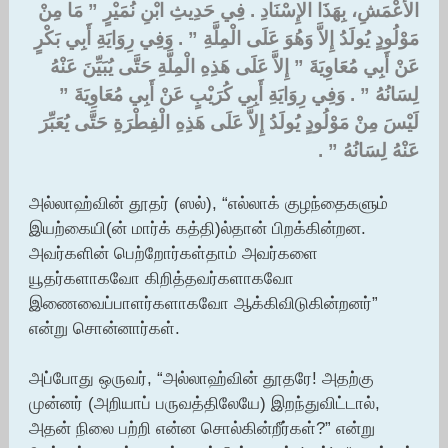
الأَعْمَشِ، بِهَذَا الإِسْنَادِ ‏.‏ فِي حَدِيثِ ابْنِ نُمَيْرٍ ‏”‏ مَا مِنْ
مَوْلُودٍ يُولَدُ إِلاَّ وَهُوَ عَلَى الْمِلَّةِ ‏”‏ ‏.‏ وَفِي رِوَايَةِ أَبِي بَكْرٍ
عَنْ أَبِي مُعَاوِيَةَ ‏”‏ إِلاَّ عَلَى هَذِهِ الْمِلَّةِ حَتَّى يُبَيِّنَ عَنْهُ
لِسَانُهُ ‏”‏ ‏.‏ وَفِي رِوَايَةِ أَبِي كُرَيْبٍ عَنْ أَبِي مُعَاوِيَةَ ‏”‏
لَيْسَ مِنْ مَوْلُودٍ يُولَدُ إِلاَّ عَلَى هَذِهِ الْفِطْرَةِ حَتَّى يُعَبِّرَ
عَنْهُ لِسَانُهُ ‏”‏ ‏.‏
அல்லாஹ்வின் தூதர் (ஸல்), “எல்லாக் குழந்தைகளும்
இயற்கையி(ன் மார்க் கத்தி)ல்தான் பிறக்கின்றன.
அவர்களின் பெற்றோர்கள்தாம் அவர்களை
யூதர்களாகவோ கிறித்தவர்களாகவோ
இணைவைப்பாளர்களாகவோ ஆக்கிவிடுகின்றனர்”
என்று சொன்னார்கள்.
அப்போது ஒருவர், “அல்லாஹ்வின் தூதரே! அதற்கு
முன்னர் (அறியாப் பருவத்திலேயே) இறந்துவிட்டால்,
அதன் நிலை பற்றி என்ன சொல்கின்றீர்கள்?” என்று