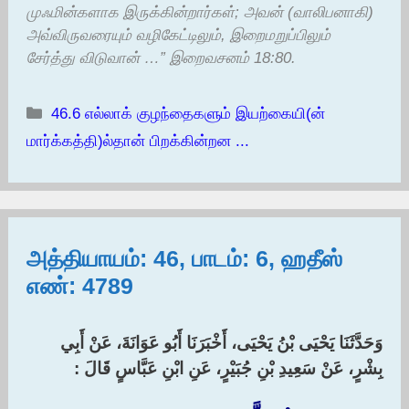
முஃமின்களாக இருக்கின்றார்கள்; அவன் (வாலிபனாகி)
அவ்விருவரையும் வழிகேட்டிலும், இறைமறுப்பிலும்
சேர்த்து விடுவான் …” இறைவசனம் 18:80.
Categories
46.6 எல்லாக் குழந்தைகளும் இயற்கையி(ன்
மார்க்கத்தி)ல்தான் பிறக்கின்றன ...
அத்தியாயம்: 46, பாடம்: 6, ஹதீஸ்
எண்: 4789
وَحَدَّثَنَا يَحْيَى بْنُ يَحْيَى، أَخْبَرَنَا أَبُو عَوَانَةَ، عَنْ أَبِي
بِشْرٍ، عَنْ سَعِيدِ بْنِ جُبَيْرٍ، عَنِ ابْنِ عَبَّاسٍ قَالَ :‏