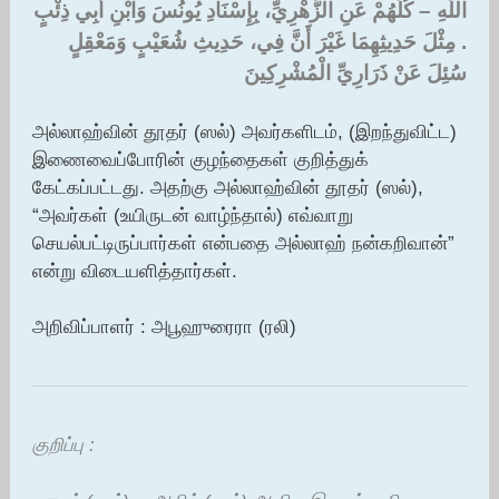
اللَّهِ – كُلُّهُمْ عَنِ الزُّهْرِيِّ، بِإِسْنَادِ يُونُسَ وَابْنِ أَبِي ذِئْبٍ
‏.‏ مِثْلَ حَدِيثِهِمَا غَيْرَ أَنَّ فِي، حَدِيثِ شُعَيْبٍ وَمَعْقِلٍ
سُئِلَ عَنْ ذَرَارِيِّ الْمُشْرِكِينَ ‏
அல்லாஹ்வின் தூதர் (ஸல்) அவர்களிடம், (இறந்துவிட்ட)
இணைவைப்போரின் குழந்தைகள் குறித்துக்
கேட்கப்பட்டது. அதற்கு அல்லாஹ்வின் தூதர் (ஸல்),
“அவர்கள் (உயிருடன் வாழ்ந்தால்) எவ்வாறு
செயல்பட்டிருப்பார்கள் என்பதை அல்லாஹ் நன்கறிவான்”
என்று விடையளித்தார்கள்.
அறிவிப்பாளர் : அபூஹுரைரா (ரலி)
குறிப்பு :