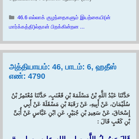
Categories
46.6 எல்லாக் குழந்தைகளும் இயற்கையி(ன்
மார்க்கத்தி)ல்தான் பிறக்கின்றன ...
அத்தியாயம்: 46, பாடம்: 6, ஹதீஸ்
எண்: 4790
حَدَّثَنَا عَبْدُ اللَّهِ بْنُ مَسْلَمَةَ بْنِ قَعْنَبٍ، حَدَّثَنَا مُعْتَمِرُ بْنُ
سُلَيْمَانَ، عَنْ أَبِيهِ، عَنْ رَقَبَةَ بْنِ مَسْقَلَةَ عَنْ أَبِي
إِسْحَاقَ، عَنْ سَعِيدِ بْنِ جُبَيْرٍ، عَنِ ابْنِ عَبَّاسٍ عَنْ أُبَىِّ
بْنِ كَعْبٍ قَالَ :‏