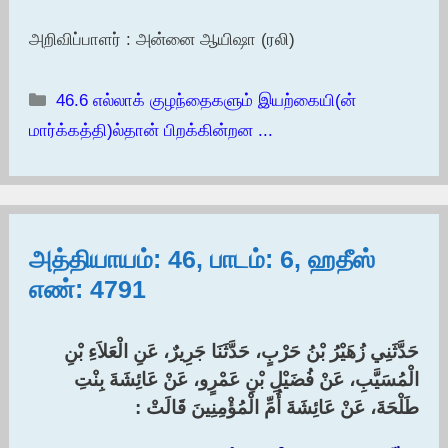
அறிவிப்பாளர் : அன்னை ஆயிஷா (ரலி)
Categories
46.6 எல்லாக் குழந்தைகளும் இயற்கையி(ன்
மார்க்கத்தி)ல்தான் பிறக்கின்றன ...
அத்தியாயம்: 46, பாடம்: 6, ஹதீஸ்
எண்: 4791
حَدَّثَنِي زُهَيْرُ بْنُ حَرْبٍ، حَدَّثَنَا جَرِيرٌ، عَنِ الْعَلاَءِ بْنِ
الْمُسَيَّبِ، عَنْ فُضَيْلِ بْنِ عَمْرٍو، عَنْ عَائِشَةَ بِنْتِ
طَلْحَةَ، عَنْ عَائِشَةَ أُمِّ الْمُؤْمِنِينَ قَالَتْ :‏