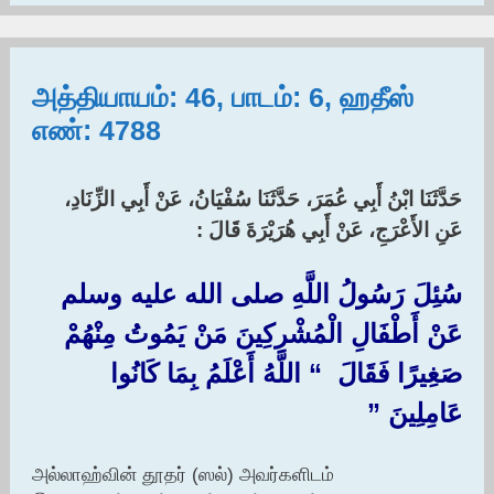
அத்தியாயம்: 46, பாடம்: 6, ஹதீஸ்
எண்: 4788
حَدَّثَنَا ابْنُ أَبِي عُمَرَ، حَدَّثَنَا سُفْيَانُ، عَنْ أَبِي الزِّنَادِ،
عَنِ الأَعْرَجِ، عَنْ أَبِي هُرَيْرَةَ قَالَ :‏
سُئِلَ رَسُولُ اللَّهِ صلى الله عليه وسلم
عَنْ أَطْفَالِ الْمُشْرِكِينَ مَنْ يَمُوتُ مِنْهُمْ
صَغِيرًا فَقَالَ ‏ “‏ اللَّهُ أَعْلَمُ بِمَا كَانُوا
عَامِلِينَ ‏”‏
அல்லாஹ்வின் தூதர் (ஸல்) அவர்களிடம்