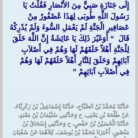
إِلَى جَنَازَةِ صَبِيٍّ مِنَ الأَنْصَارِ فَقُلْتُ يَا
رَسُولَ اللَّهِ طُوبَى لِهَذَا عُصْفُورٌ مِنْ
عَصَافِيرِ الْجَنَّةِ لَمْ يَعْمَلِ السُّوءَ وَلَمْ يُدْرِكْهُ
قَالَ ‏ “‏ أَوَغَيْرَ ذَلِكَ يَا عَائِشَةُ إِنَّ اللَّهَ خَلَقَ
لِلْجَنَّةِ أَهْلاً خَلَقَهُمْ لَهَا وَهُمْ فِي أَصْلاَبِ
آبَائِهِمْ وَخَلَقَ لِلنَّارِ أَهْلاً خَلَقَهُمْ لَهَا وَهُمْ
فِي أَصْلاَبِ آبَائِهِمْ ‏”‏ ‏
حَدَّثَنَا مُحَمَّدُ بْنُ الصَّبَّاحِ، حَدَّثَنَا إِسْمَاعِيلُ بْنُ زَكَرِيَّاءَ،
عَنْ طَلْحَةَ بْنِ يَحْيَى، ح وَحَدَّثَنِي سُلَيْمَانُ بْنُ مَعْبَدٍ،
حَدَّثَنَا الْحُسَيْنُ بْنُ حَفْصٍ، ح وَحَدَّثَنِي إِسْحَاقُ بْنُ
مَنْصُورٍ، أَخْبَرَنَا مُحَمَّدُ بْنُ يُوسُفَ، كِلاَهُمَا عَنْ سُفْيَانَ