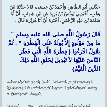
حَدَّثَنِي أَبُو الطَّاهِرِ، وَأَحْمَدُ بْنُ عِيسَى، قَالاَ حَدَّثَنَا ابْنُ
وَهْبٍ، أَخْبَرَنِي يُونُسُ بْنُ يَزِيِدَ عَنِ ابْنِ شِهَابٍ، أَنَّ أَبَا
سَلَمَةَ بْنَ عَبْدِ الرَّحْمَنِ، أَخْبَرَهُ أَنَّ أَبَا هُرَيْرَةَ قَالَ :‏
قَالَ رَسُولُ اللَّهِ صلى الله عليه وسلم ‏”‏
مَا مِنْ مَوْلُودٍ إِلاَّ يُولَدُ عَلَى الْفِطْرَةِ ‏”‏ ‏.‏ ثُمَّ
يَقُولُ اقْرَءُوا ‏{‏ فِطْرَةَ اللَّهِ الَّتِي فَطَرَ
النَّاسَ عَلَيْهَا لاَ تَبْدِيلَ لِخَلْقِ اللَّهِ ذَلِكَ
الدِّينُ الْقَيِّمُ‏}‏
அல்லாஹ்வின் தூதர் (ஸல்), “எல்லாக் குழந்தைகளும்
இயற்கை(யின் மார்க்கத்தி)ல்தான் பிறக்கின்றன” என்று
கூறினார்கள். மேலும்,
“நீங்கள், … இது, மனிதர்களுக்கான அல்லாஹ்வின்