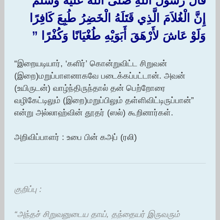
قَالَ رَسُولُ اللَّهِ صلى الله عليه وسلم ‏ “‏
إِنَّ الْغُلاَمَ الَّذِي قَتَلَهُ الْخَضِرُ طُبِعَ كَافِرًا
وَلَوْ عَاشَ لأَرْهَقَ أَبَوَيْهِ طُغْيَانًا وَكُفْرًا ‏”‏
“இறையடியார், ‘களிர்’ கொன்றுவிட்ட சிறுவன்
(இறை)மறுப்பாளனாகவே படைக்கப்பட்டான். அவன்
(உயிருடன்) வாழ்ந்திருந்தால் தன் பெற்றோரை
வழிகேட்டிலும் (இறை)மறுப்பிலும் தள்ளிவிட்டிருப்பான்”
என்று அல்லாஹ்வின் தூதர் (ஸல்) கூறினார்கள்.
அறிவிப்பாளர் : உபை பின் கஅப் (ரலி)
குறிப்பு :
“அந்தச் சிறுவனுடைய தாய், தந்தையர் இருவரும்