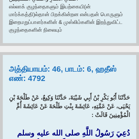
எல்லாக் குழந்தைகளும் இயற்கையி(ன்
மார்க்கத்தி)ல்தான் பிறக்கின்றன என்பதன் பொருளும்
இறைமறுப்பாளர்களின் & முஸ்லிம்களின் இறந்துவிட்ட
குழந்தைகளின் நிலையும்
அத்தியாயம்: 46, பாடம்: 6, ஹதீஸ்
எண்: 4792
حَدَّثَنَا أَبُو بَكْرِ بْنُ أَبِي شَيْبَةَ، حَدَّثَنَا وَكِيعٌ، عَنْ طَلْحَةَ بْنِ
يَحْيَى، عَنْ عَمَّتِهِ، عَائِشَةَ بِنْتِ طَلْحَةَ عَنْ عَائِشَةَ أُمِّ
الْمُؤْمِنِينَ قَالَتْ :‏
دُعِيَ رَسُولُ اللَّهِ صلى الله عليه وسلم