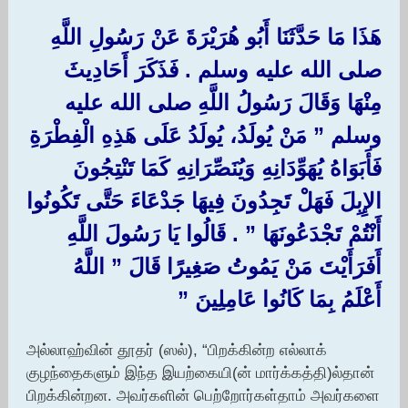
هَذَا مَا حَدَّثَنَا أَبُو هُرَيْرَةَ عَنْ رَسُولِ اللَّهِ
صلى الله عليه وسلم ‏.‏ فَذَكَرَ أَحَادِيثَ
مِنْهَا وَقَالَ رَسُولُ اللَّهِ صلى الله عليه
وسلم ‏”‏ مَنْ يُولَدُ، يُولَدُ عَلَى هَذِهِ الْفِطْرَةِ
فَأَبَوَاهُ يُهَوِّدَانِهِ وَيُنَصِّرَانِهِ كَمَا تَنْتِجُونَ
الإِبِلَ فَهَلْ تَجِدُونَ فِيهَا جَدْعَاءَ حَتَّى تَكُونُوا
أَنْتُمْ تَجْدَعُونَهَا ‏”‏ ‏.‏ قَالُوا يَا رَسُولَ اللَّهِ
أَفَرَأَيْتَ مَنْ يَمُوتُ صَغِيرًا قَالَ ‏”‏ اللَّهُ
أَعْلَمُ بِمَا كَانُوا عَامِلِينَ ‏”‏
அல்லாஹ்வின் தூதர் (ஸல்), “பிறக்கின்ற எல்லாக்
குழந்தைகளும் இந்த இயற்கையி(ன் மார்க்கத்தி)ல்தான்
பிறக்கின்றன. அவர்களின் பெற்றோர்கள்தாம் அவர்களை