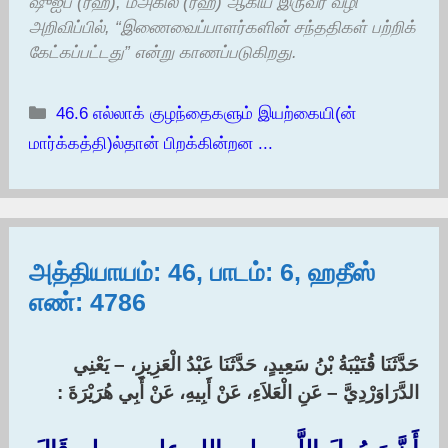
ஷுஐப் (ரஹ்), மஅகில் (ரஹ்) ஆகிய இருவர் வழி
அறிவிப்பில், “இணைவைப்பாளர்களின் சந்ததிகள் பற்றிக்
கேட்கப்பட்டது” என்று காணப்படுகிறது.
Categories
46.6 எல்லாக் குழந்தைகளும் இயற்கையி(ன்
மார்க்கத்தி)ல்தான் பிறக்கின்றன ...
அத்தியாயம்: 46, பாடம்: 6, ஹதீஸ்
எண்: 4786
حَدَّثَنَا قُتَيْبَةُ بْنُ سَعِيدٍ، حَدَّثَنَا عَبْدُ الْعَزِيزِ، – يَعْنِي
الدَّرَاوَرْدِيَّ – عَنِ الْعَلاَءِ، عَنْ أَبِيهِ، عَنْ أَبِي هُرَيْرَةَ :‏