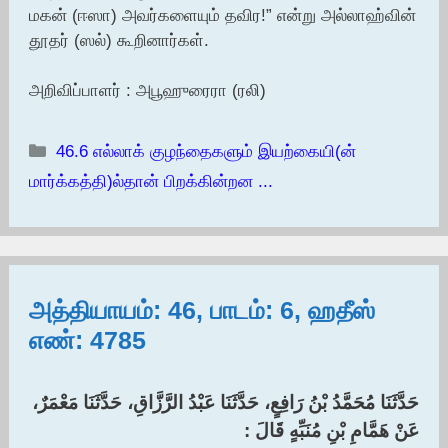
மகன் (ஈஸா) அவர்களையும் தவிர!” என்று அல்லாஹ்வின்
தூதர் (ஸல்) கூறினார்கள்.
அறிவிப்பாளர் : அபூஹுரைரா (ரலி)
Categories
46.6 எல்லாக் குழந்தைகளும் இயற்கையி(ன்
மார்க்கத்தி)ல்தான் பிறக்கின்றன ...
அத்தியாயம்: 46, பாடம்: 6, ஹதீஸ்
எண்: 4785
حَدَّثَنَا مُحَمَّدُ بْنُ رَافِعٍ، حَدَّثَنَا عَبْدُ الرَّزَّاقِ، حَدَّثَنَا مَعْمَرٌ،
عَنْ هَمَّامِ بْنِ مُنَبِّهٍ قَالَ :‏