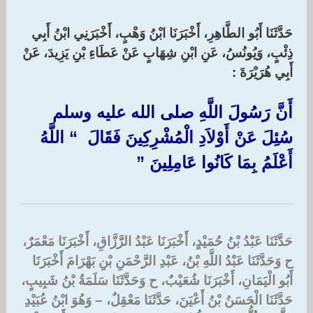
حَدَّثَنَا أَبُو الطَّاهِرِ، أَخْبَرَنَا ابْنُ وَهْبٍ، أَخْبَرَنِي ابْنُ أَبِي
ذِئْبٍ، وَيُونُسُ، عَنِ ابْنِ شِهَابٍ عَنْ عَطَاءِ بْنِ يَزِيدَ، عَنْ
أَبِي هُرَيْرَةَ :‏
أَنَّ رَسُولَ اللَّهِ صلى الله عليه وسلم
سُئِلَ عَنْ أَوْلاَدِ الْمُشْرِكِينَ فَقَالَ ‏ “‏ اللَّهُ
أَعْلَمُ بِمَا كَانُوا عَامِلِينَ ‏”‏
حَدَّثَنَا عَبْدُ بْنُ حُمَيْدٍ، أَخْبَرَنَا عَبْدُ الرَّزَّاقِ، أَخْبَرَنَا مَعْمَرٌ،
ح وَحَدَّثَنَا عَبْدُ اللَّهِ بْنُ، عَبْدِ الرَّحْمَنِ بْنِ بَهْرَامَ أَخْبَرَنَا
أَبُو الْيَمَانِ، أَخْبَرَنَا شُعَيْبٌ، ح وَحَدَّثَنَا سَلَمَةُ بْنُ شَبِيبٍ،
حَدَّثَنَا الْحَسَنُ بْنُ أَعْيَنَ، حَدَّثَنَا مَعْقِلٌ، – وَهُوَ ابْنُ عُبَيْدِ