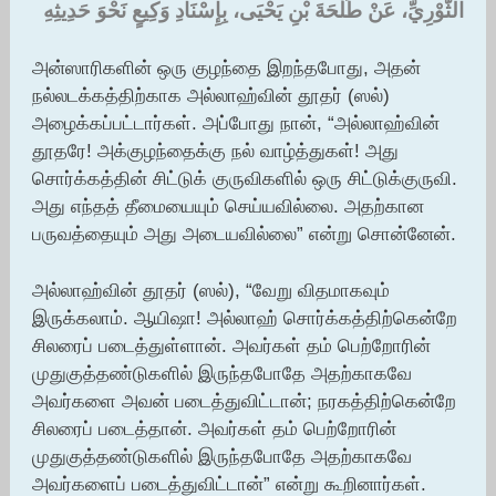
الثَّوْرِيِّ، عَنْ طَلْحَةَ بْنِ يَحْيَى، بِإِسْنَادِ وَكِيعٍ نَحْوَ حَدِيثِهِ ‏
அன்ஸாரிகளின் ஒரு குழந்தை இறந்தபோது, அதன்
நல்லடக்கத்திற்காக அல்லாஹ்வின் தூதர் (ஸல்)
அழைக்கப்பட்டார்கள். அப்போது நான், “அல்லாஹ்வின்
தூதரே! அக்குழந்தைக்கு நல் வாழ்த்துகள்! அது
சொர்க்கத்தின் சிட்டுக் குருவிகளில் ஒரு சிட்டுக்குருவி.
அது எந்தத் தீமையையும் செய்யவில்லை. அதற்கான
பருவத்தையும் அது அடையவில்லை” என்று சொன்னேன்.
அல்லாஹ்வின் தூதர் (ஸல்), “வேறு விதமாகவும்
இருக்கலாம். ஆயிஷா! அல்லாஹ் சொர்க்கத்திற்கென்றே
சிலரைப் படைத்துள்ளான். அவர்கள் தம் பெற்றோரின்
முதுகுத்தண்டுகளில் இருந்தபோதே அதற்காகவே
அவர்களை அவன் படைத்துவிட்டான்; நரகத்திற்கென்றே
சிலரைப் படைத்தான். அவர்கள் தம் பெற்றோரின்
முதுகுத்தண்டுகளில் இருந்தபோதே அதற்காகவே
அவர்களைப் படைத்துவிட்டான்” என்று கூறினார்கள்.