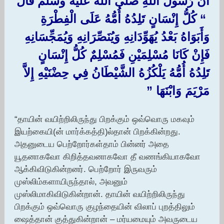
أَنَّ رَسُولَ اللَّهِ صلى الله عليه وسلم قَالَ
‏ “‏ كُلُّ إِنْسَانٍ تَلِدُهُ أُمُّهُ عَلَى الْفِطْرَةِ
وَأَبَوَاهُ بَعْدُ يُهَوِّدَانِهِ وَيُنَصِّرَانِهِ وَيُمَجِّسَانِهِ
فَإِنْ كَانَا مُسْلِمَيْنِ فَمُسْلِمٌ كُلُّ إِنْسَانٍ
تَلِدُهُ أُمُّهُ يَلْكُزُهُ الشَّيْطَانُ فِي حِضْنَيْهِ إِلاَّ
مَرْيَمَ وَابْنَهَا ‏”‏ ‏‏
“தாயின் வயிற்றிலிருந்து பிறக்கும் ஒவ்வொரு மகவும்
இயற்கையி(ன் மார்க்கத்தி)ல்தான் பிறக்கின்றது.
அதனுடைய பெற்றோர்கள்தாம் பின்னர் அதை
யூதனாகவோ கிறித்தவனாகவோ தீ வணங்கியாகவோ
ஆக்கிவிடுகின்றனர். பெற்றோர் இருவரும்
முஸ்லிம்களாயிருந்தால், அவனும்
முஸ்லிமாகிவிடுகின்றான். தாயின் வயிற்றிலிருந்து
பிறக்கும் ஒவ்வொரு குழந்தையின் விலாப் புறத்திலும்
ஷைத்தான் குத்துகின்றான் – மர்யமையும் அவருடைய