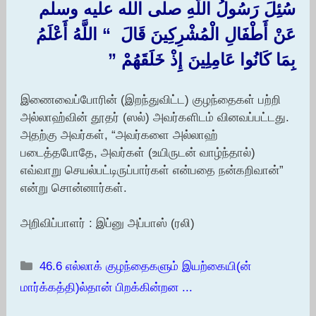
سُئِلَ رَسُولُ اللَّهِ صلى الله عليه وسلم
عَنْ أَطْفَالِ الْمُشْرِكِينَ قَالَ ‏ “‏ اللَّهُ أَعْلَمُ
بِمَا كَانُوا عَامِلِينَ إِذْ خَلَقَهُمْ ‏”‏ ‏‏
இணைவைப்போரின் (இறந்துவிட்ட) குழந்தைகள் பற்றி
அல்லாஹ்வின் தூதர் (ஸல்) அவர்களிடம் வினவப்பட்டது.
அதற்கு அவர்கள், “அவர்களை அல்லாஹ்
படைத்தபோதே, அவர்கள் (உயிருடன் வாழ்ந்தால்)
எவ்வாறு செயல்பட்டிருப்பார்கள் என்பதை நன்கறிவான்”
என்று சொன்னார்கள்.
அறிவிப்பாளர் : இப்னு அப்பாஸ் (ரலி)
Categories
46.6 எல்லாக் குழந்தைகளும் இயற்கையி(ன்
மார்க்கத்தி)ல்தான் பிறக்கின்றன ...