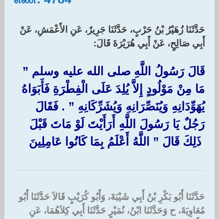
حَدَّثَنَا زُهَيْرُ بْنُ حَرْبٍ، حَدَّثَنَا جَرِيرٌ، عَنِ الأَعْمَشِ، عَنْ
أَبِي صَالِحٍ، عَنْ أَبِي هُرَيْرَةَ قَالَ:‏
قَالَ رَسُولُ اللَّهِ صلى الله عليه وسلم ‏”‏
مَا مِنْ مَوْلُودٍ إِلاَّ يُلِدَ عَلَى الْفِطْرَةِ فَأَبَوَاهُ
يُهَوِّدَانِهِ وَيُنَصِّرَانِهِ وَيُشَرِّكَانِهِ ‏”‏ ‏.‏ فَقَالَ
رَجُلٌ يَا رَسُولَ اللَّهِ أَرَأَيْتَ لَوْ مَاتَ قَبْلَ
ذَلِكَ قَالَ ‏”‏ اللَّهُ أَعْلَمُ بِمَا كَانُوا عَامِلِينَ
حَدَّثَنَا أَبُو بَكْرِ بْنُ أَبِي شَيْبَةَ، وَأَبُو كُرَيْبٍ قَالاَ حَدَّثَنَا أَبُو
مُعَاوِيَةَ، ح وَحَدَّثَنَا ابْنُ، نُمَيْرٍ حَدَّثَنَا أَبِي كِلاَهُمَا، عَنِ