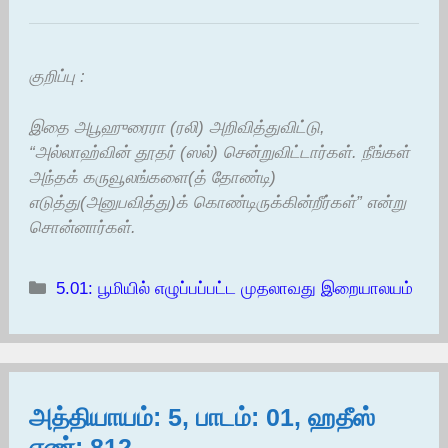
குறிப்பு :
இதை அபூஹுரைரா (ரலி) அறிவித்துவிட்டு,
“அல்லாஹ்வின் தூதர் (ஸல்) சென்றுவிட்டார்கள். நீங்கள்
அந்தக் கருவூலங்களை(த் தோண்டி)
எடுத்து(அனுபவித்து)க் கொண்டிருக்கின்றீர்கள்” என்று
சொன்னார்கள்.
Categories
5.01: பூமியில் எழுப்பப்பட்ட முதலாவது இறையாலயம்
அத்தியாயம்: 5, பாடம்: 01, ஹதீஸ்
எண்: 812