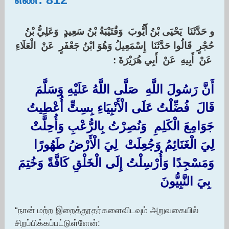
و حَدَّثَنَا ‏ ‏يَحْيَى بْنُ أَيُّوبَ ‏ ‏وَقُتَيْبَةُ بْنُ سَعِيدٍ ‏ ‏وَعَلِيُّ بْنُ
حُجْرٍ ‏ ‏قَالُوا حَدَّثَنَا ‏ ‏إِسْمَعِيلُ وَهُوَ ابْنُ جَعْفَرٍ ‏ ‏عَنْ ‏ ‏الْعَلَاءِ
‏ ‏عَنْ ‏ ‏أَبِيهِ ‏ ‏عَنْ ‏ ‏أَبِي هُرَيْرَةَ : ‏
أَنَّ رَسُولَ اللَّهِ ‏ ‏صَلَّى اللَّهُ عَلَيْهِ وَسَلَّمَ ‏
‏قَالَ ‏ ‏فُضِّلْتُ عَلَى الْأَنْبِيَاءِ بِسِتٍّ أُعْطِيتُ ‏
‏جَوَامِعَ الْكَلِمِ ‏ ‏وَنُصِرْتُ بِالرُّعْبِ وَأُحِلَّتْ ‏
‏لِيَ الْغَنَائِمُ وَجُعِلَتْ ‏ ‏لِيَ الْأَرْضُ طَهُورًا
وَمَسْجِدًا وَأُرْسِلْتُ إِلَى الْخَلْقِ كَافَّةً وَخُتِمَ
‏ ‏بِيَ النَّبِيُّونَ ‏
“நான் மற்ற இறைத்தூதர்களைவிடவும் அறுவகையில்
சிறப்பிக்கப்பட்டுள்ளேன்: