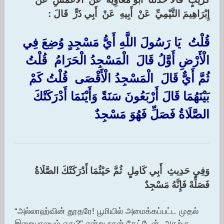
‏إِبْرَاهِيمَ التَّيْمِيِّ ‏ ‏عَنْ ‏ ‏أَبِيهِ ‏ ‏عَنْ ‏ ‏أَبِي ذَرٍّ ‏ ‏قَالَ :‏
قُلْتُ ‏
يَا رَسُولَ اللَّهِ أَيُّ مَسْجِدٍ وُضِعَ فِي
الْأَرْضِ أَوَّلُ قَالَ ‏ ‏الْمَسْجِدُ الْحَرَامُ ‏ ‏قُلْتُ
ثُمَّ أَيٌّ قَالَ ‏ ‏الْمَسْجِدُ الْأَقْصَى ‏ ‏قُلْتُ كَمْ
بَيْنَهُمَا قَالَ أَرْبَعُونَ سَنَةً وَأَيْنَمَا أَدْرَكَتْكَ
الصَّلَاةُ فَصَلِّ فَهُوَ مَسْجِدٌ ‏
وَفِي حَدِيثِ ‏ ‏أَبِي كَامِلٍ ‏ ‏ثُمَّ حَيْثُمَا أَدْرَكَتْكَ الصَّلَاةُ ‏
‏فَصَلِّهْ فَإِنَّهُ مَسْجِدٌ ‏
“அல்லாஹ்வின் தூதரே! பூமியில் அமைக்கப்பட்ட முதல்
இறையாலயம் எது?” என்று நான் கேட்டேன். அதற்கு