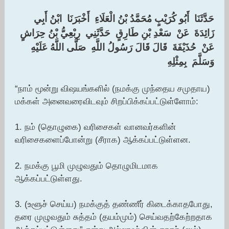
حَدَّثَنَا ‏ ‏أَبُو كُرَيْبٍ مُحَمَّدُ بْنُ الْعَلَاءِ ‏ ‏أَخْبَرَنَا ‏ ‏ابْنُ أَبِي
زَائِدَةَ ‏ ‏عَنْ ‏ ‏سَعْدِ بْنِ طَارِقٍ ‏ ‏حَدَّثَنِي ‏ ‏رِبْعِيُّ بْنُ حِرَاشٍ ‏
‏عَنْ ‏ ‏حُذَيْفَةَ ‏ ‏قَالَ قَالَ رَسُولُ اللَّهِ ‏ ‏صَلَّى اللَّهُ عَلَيْهِ
وَسَلَّمَ ‏ ‏بِمِثْلِهِ ‏
“நாம் மூன்று விஷயங்களில் (நமக்கு முந்தைய சமுதாய)
மக்கள் அனைவரைவிடவும் சிறப்பிக்கப்பட்டுள்ளோம்:
1. நம் (தொழுகை) வரிசைகள் வானவர்களின்
வரிசைகளைப்போன்று (சீராக) ஆக்கப்பட்டுள்ளன.
2. நமக்கு பூமி முழுவதும் தொழுமிடமாக
ஆக்கப்பட்டுள்ளது.
3. (உளூச் செய்ய) நமக்குத் தண்ணீர் கிடைக்காதபோது,
தரை முழுவதும் சுத்தம் (தயம்மும்) செய்வதற்கேற்றதாக