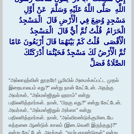
اللَّهِ ‏ ‏صَلَّى اللَّهُ عَلَيْهِ وَسَلَّمَ ‏ ‏عَنْ أَوَّلِ
مَسْجِدٍ وُضِعَ فِي الْأَرْضِ قَالَ ‏ ‏الْمَسْجِدُ
الْحَرَامُ ‏ ‏قُلْتُ ثُمَّ أَيٌّ قَالَ ‏ ‏الْمَسْجِدُ
الْأَقْصَى ‏ ‏قُلْتُ كَمْ بَيْنَهُمَا قَالَ أَرْبَعُونَ عَامًا
ثُمَّ الْأَرْضُ لَكَ مَسْجِدٌ فَحَيْثُمَا أَدْرَكَتْكَ
الصَّلَاةُ فَصَلِّ ‏
“அல்லாஹ்வின் தூதரே! பூமியில் அமைக்கப்பட்ட முதல்
இறையாலயம் எது?” என்று நான் கேட்டேன். அதற்கு
அவர்கள், “அல்மஸ்ஜிதுல் ஹராம்” என்று
பதிலளித்தார்கள். நான், “பிறகு எது?” என்று கேட்டேன்.
அவர்கள், “அல்மஸ்ஜிதுல் அக்ஸா” என்று
பதிலளித்தார்கள். நான், “அவ்விரண்டுக்குமிடையே
எத்தனை ஆண்டுக் காலம் (இடைவெளி இருந்தது)?”
என்று கேட்டேன். அவர்கள், “நாற்பதாண்டுகள்” என்று