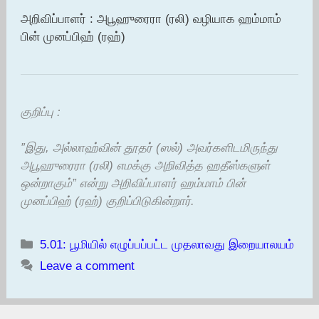
அறிவிப்பாளர் : அபூஹுரைரா (ரலி) வழியாக ஹம்மாம்
பின் முனப்பிஹ் (ரஹ்)
குறிப்பு :
”
இது,
அல்லாஹ்வின் தூதர் (ஸல்) அவர்களிடமிருந்து
அபூஹுரைரா (ரலி) எமக்கு அறிவித்த ஹதீஸ்களுள்
ஒன்றாகும்” என்று அறிவிப்பாளர் ஹம்மாம் பின்
முனப்பிஹ் (ரஹ்) குறிப்பிடுகின்றார்.
Categories
5.01: பூமியில் எழுப்பப்பட்ட முதலாவது இறையாலயம்
Leave a comment