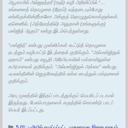
அபூகாமில் அல்ஜஹ்தரீ (ரஹ்) வழி அறிவிப்பில் “…
உங்களைத் தொழுகை (நேரம்) வந்தடையும்போது
எங்கிருக்கின்றீர்களோ அங்குத் தொழுதுகொள்ளுங்கள்.
ஏனெனில், (அந்நேரத்தில்) அதுதான் (உங்களுக்கு)
மஸ்ஜித் ஆகும்” என்று இடம்பெற்றுள்ளது.
“மஸ்ஜித்” என்பது முஸ்லிம்கள் கூட்டுத் தொழுகை
நடத்தும் வழிபாட்டு இடத்தைக் குறிக்கும். “அல்மஸ்ஜிதுல்
ஹராம்” என்பது சவூதி அரேபியாவின் மக்காவிலுள்ள
கஅபாவைக் குறிக்கும். “அல்மஸ்ஜிதுல் அக்ஸா” என்பது
ஃபலஸ்தீனின் ஜெருசேலத்தில் உள்ள பைத்துல் மக்தஸைக்
குறிக்கும்.
அரபு மூலத்தில் இந்தப் பாடத்துக்குப் பெயரிடப் படாமல்
இருந்தது. பேசுபொருளைக் கருத்தில் கொண்டு பாடப்
பெயர் இடப்பட்டது.
Categories
5.01: பூமியில் எழுப்பப்பட்ட முதலாவது இறையாலயம்