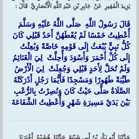
‏يَزِيدَ الْفَقِيرِ ‏ ‏عَنْ ‏ ‏جَابِرِ بْنِ عَبْدِ اللَّهِ الْأَنْصَارِيِّ ‏ ‏قَالَ :‏ ‏
قَالَ رَسُولُ اللَّهِ ‏ ‏صَلَّى اللَّهُ عَلَيْهِ وَسَلَّمَ ‏
‏أُعْطِيتُ خَمْسًا لَمْ يُعْطَهُنَّ أَحَدٌ قَبْلِي كَانَ
كُلُّ نَبِيٍّ يُبْعَثُ إِلَى قَوْمِهِ خَاصَّةً وَبُعِثْتُ
إِلَى كُلِّ أَحْمَرَ وَأَسْوَدَ وَأُحِلَّتْ ‏ ‏لِيَ الْغَنَائِمُ
وَلَمْ تُحَلَّ لِأَحَدٍ قَبْلِي وَجُعِلَتْ ‏ ‏لِيَ الْأَرْضُ
طَيِّبَةً طَهُورًا وَمَسْجِدًا فَأَيُّمَا رَجُلٍ أَدْرَكَتْهُ
الصَّلَاةُ صَلَّى حَيْثُ كَانَ وَنُصِرْتُ بِالرُّعْبِ
بَيْنَ يَدَيْ مَسِيرَةِ شَهْرٍ وَأُعْطِيتُ الشَّفَاعَةَ ‏
حَدَّثَنَا ‏ ‏أَبُو بَكْرِ بْنُ أَبِي شَيْبَةَ ‏ ‏حَدَّثَنَا ‏ ‏هُشَيْمٌ ‏ ‏أَخْبَرَنَا ‏