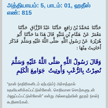
அத்தியாயம்: 5, பாடம்: 01, ஹதீஸ்
எண்: 815
حَدَّثَنَا ‏ ‏مُحَمَّدُ بْنُ رَافِعٍ ‏ ‏حَدَّثَنَا ‏ ‏عَبْدُ الرَّزَّاقِ ‏ ‏حَدَّثَنَا ‏
‏مَعْمَرٌ ‏ ‏عَنْ ‏ ‏هَمَّامِ بْنِ مُنَبِّهٍ ‏ ‏قَالَ هَذَا مَا حَدَّثَنَا ‏ ‏أَبُو
هُرَيْرَةَ ‏ ‏عَنْ رَسُولِ اللَّهِ ‏ ‏صَلَّى اللَّهُ عَلَيْهِ وَسَلَّمَ ‏ ‏فَذَكَرَ
أَحَادِيثَ مِنْهَا :‏
وَقَالَ رَسُولُ اللَّهِ ‏ ‏صَلَّى اللَّهُ عَلَيْهِ وَسَلَّمَ ‏
‏نُصِرْتُ بِالرُّعْبِ وَأُوتِيتُ ‏ ‏جَوَامِعَ الْكَلِمِ ‏
“நான் (எதிரிகளிடம் ஏற்படும்) அச்சத்தால்
உதவியளிக்கப்பட்டுள்ளேன். செறிவான சொற்களுடன்
அனுப்பப்பட்டுள்ளேன்” என்று அல்லாஹ்வின் தூதர் (ஸல்)
கூறினார்கள்.