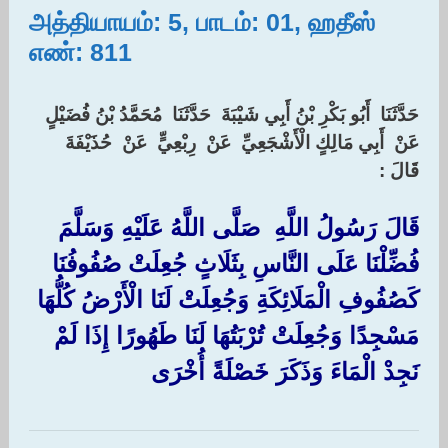
அத்தியாயம்: 5, பாடம்: 01, ஹதீஸ்
எண்: 811
حَدَّثَنَا ‏ ‏أَبُو بَكْرِ بْنُ أَبِي شَيْبَةَ ‏ ‏حَدَّثَنَا ‏ ‏مُحَمَّدُ بْنُ فُضَيْلٍ ‏
‏عَنْ ‏ ‏أَبِي مَالِكٍ الْأَشْجَعِيِّ ‏ ‏عَنْ ‏ ‏رِبْعِيٍّ ‏ ‏عَنْ ‏ ‏حُذَيْفَةَ ‏
‏قَالَ :‏
قَالَ رَسُولُ اللَّهِ ‏ ‏صَلَّى اللَّهُ عَلَيْهِ وَسَلَّمَ ‏
‏فُضِّلْنَا عَلَى النَّاسِ بِثَلَاثٍ جُعِلَتْ صُفُوفُنَا
كَصُفُوفِ الْمَلَائِكَةِ وَجُعِلَتْ لَنَا الْأَرْضُ كُلُّهَا
مَسْجِدًا وَجُعِلَتْ تُرْبَتُهَا لَنَا طَهُورًا إِذَا لَمْ
نَجِدْ الْمَاءَ وَذَكَرَ خَصْلَةً أُخْرَى ‏