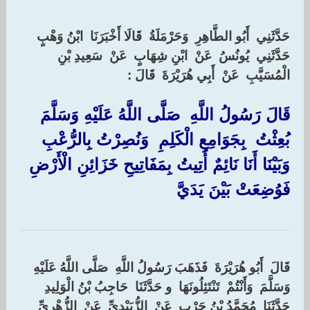
حَدَّثَنِي ‏ ‏أَبُو الطَّاهِرِ ‏ ‏وَحَرْمَلَةُ ‏ ‏قَالَا أَخْبَرَنَا ‏ ‏ابْنُ وَهْبٍ ‏
‏حَدَّثَنِي ‏ ‏يُونُسُ ‏ ‏عَنْ ‏ ‏ابْنِ شِهَابٍ ‏ ‏عَنْ ‏ ‏سَعِيدِ بْنِ
الْمُسَيَّبِ ‏ ‏عَنْ ‏ ‏أَبِي هُرَيْرَةَ ‏ ‏قَالَ : ‏
قَالَ رَسُولُ اللَّهِ ‏ ‏صَلَّى اللَّهُ عَلَيْهِ وَسَلَّمَ ‏
‏بُعِثْتُ ‏ ‏بِجَوَامِعِ الْكَلِمِ ‏ ‏وَنُصِرْتُ بِالرُّعْبِ
وَبَيْنَا أَنَا نَائِمٌ أُتِيتُ بِمَفَاتِيحِ خَزَائِنِ الْأَرْضِ
فَوُضِعَتْ بَيْنَ يَدَيَّ ‏
قَالَ ‏ ‏أَبُو هُرَيْرَةَ ‏ ‏فَذَهَبَ رَسُولُ اللَّهِ ‏ ‏صَلَّى اللَّهُ عَلَيْهِ
وَسَلَّمَ ‏ ‏وَأَنْتُمْ ‏ ‏تَنْتَثِلُونَهَا ‏ ‏و حَدَّثَنَا ‏ ‏حَاجِبُ بْنُ الْوَلِيدِ ‏
‏حَدَّثَنَا ‏ ‏مُحَمَّدُ بْنُ حَرْبٍ ‏ ‏عَنْ ‏ ‏الزُّبَيْدِيِّ ‏ ‏عَنْ ‏ ‏الزُّهْرِيِّ ‏