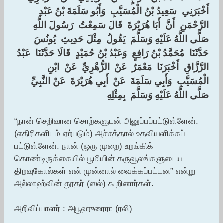
‏أَخْبَرَنِي ‏ ‏سَعِيدُ بْنُ الْمُسَيَّبِ ‏ ‏وَأَبُو سَلَمَةَ بْنُ عَبْدِ
الرَّحْمَنِ ‏ ‏أَنَّ ‏ ‏أَبَا هُرَيْرَةَ ‏ ‏قَالَ سَمِعْتُ ‏ ‏رَسُولَ اللَّهِ ‏
‏صَلَّى اللَّهُ عَلَيْهِ وَسَلَّمَ ‏ ‏يَقُولُ ‏ ‏مِثْلَ حَدِيثِ ‏ ‏يُونُسَ ‏
‏حَدَّثَنَا ‏ ‏مُحَمَّدُ بْنُ رَافِعٍ ‏ ‏وَعَبْدُ بْنُ حُمَيْدٍ ‏ ‏قَالَا حَدَّثَنَا ‏ ‏عَبْدُ
الرَّزَّاقِ ‏ ‏أَخْبَرَنَا ‏ ‏مَعْمَرٌ ‏ ‏عَنْ ‏ ‏الزُّهْرِيِّ ‏ ‏عَنْ ‏ ‏ابْنِ
الْمُسَيَّبِ ‏ ‏وَأَبِي سَلَمَةَ ‏ ‏عَنْ ‏ ‏أَبِي هُرَيْرَةَ ‏ ‏عَنْ النَّبِيِّ ‏
‏صَلَّى اللَّهُ عَلَيْهِ وَسَلَّمَ ‏ ‏بِمِثْلِهِ
‏
“நான் செறிவான சொற்களுடன் அனுப்பப்பட்டுள்ளேன்.
(எதிரிகளிடம் ஏற்படும்) அச்சத்தால் உதவியளிக்கப்
பட்டுள்ளேன். நான் (ஒரு முறை) உறங்கிக்
கொண்டிருக்கையில் பூமியின் கருவூலங்களுடைய
திறவுகோல்கள் என் முன்னால் வைக்கப்பட்டன” என்று
அல்லாஹ்வின் தூதர் (ஸல்) கூறினார்கள்.
அறிவிப்பாளர் : அபூஹுரைரா (ரலி)