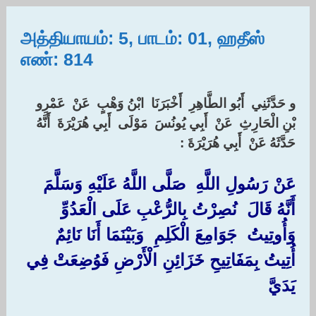
அத்தியாயம்: 5, பாடம்: 01, ஹதீஸ்
எண்: 814
و حَدَّثَنِي ‏ ‏أَبُو الطَّاهِرِ ‏ ‏أَخْبَرَنَا ‏ ‏ابْنُ وَهْبٍ ‏ ‏عَنْ ‏ ‏عَمْرِو
بْنِ الْحَارِثِ ‏ ‏عَنْ ‏ ‏أَبِي يُونُسَ ‏ ‏مَوْلَى ‏ ‏أَبِي هُرَيْرَةَ ‏ ‏أَنَّهُ
حَدَّثَهُ عَنْ ‏ ‏أَبِي هُرَيْرَةَ :‏
عَنْ رَسُولِ اللَّهِ ‏ ‏صَلَّى اللَّهُ عَلَيْهِ وَسَلَّمَ ‏
‏أَنَّهُ قَالَ ‏ ‏نُصِرْتُ بِالرُّعْبِ عَلَى الْعَدُوِّ
وَأُوتِيتُ ‏ ‏جَوَامِعَ الْكَلِمِ ‏ ‏وَبَيْنَمَا أَنَا نَائِمٌ
أُتِيتُ بِمَفَاتِيحِ خَزَائِنِ الْأَرْضِ فَوُضِعَتْ فِي
يَدَيَّ ‏