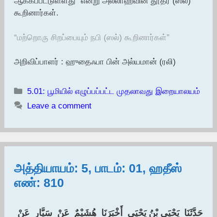
ஆக்கப்பட்டுள்ளது” என்று அல்லாஹ்வின் தூதர் (ஸல்)
கூறினார்கள்.
“மற்றொரு சிறப்பையும் நபி (ஸல்) கூறினார்கள்”
அறிவிப்பாளர் : ஹுதைஃபா பின் அல்யமான் (ரலி)
Categories
5.01: பூமியில் எழுப்பப்பட்ட முதலாவது இறையாலயம்
Leave a comment
அத்தியாயம்: 5, பாடம்: 01, ஹதீஸ்
எண்: 810
حَدَّثَنَا ‏ ‏يَحْيَى بْنُ يَحْيَى ‏ ‏أَخْبَرَنَا ‏ ‏هُشَيْمٌ ‏ ‏عَنْ ‏ ‏سَيَّارٍ ‏ ‏عَنْ ‏