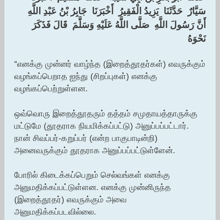
‏سَيَّارٌ ‏ ‏حَدَّثَنَا ‏ ‏يَزِيدُ الْفَقِيرُ ‏ ‏أَخْبَرَنَا ‏ ‏جَابِرُ بْنُ عَبْدِ اللَّهِ ‏
‏أَنَّ رَسُولَ اللَّهِ ‏ ‏صَلَّى اللَّهُ عَلَيْهِ وَسَلَّمَ ‏ ‏قَالَ فَذَكَرَ ‏
‏نَحْوَهُ
‏
“எனக்கு முன்னர் வாழ்ந்த (இறைத்தூதர்கள்) எவருக்கும்
வழங்கப்பெறாத ஐந்து (சிறப்புகள்) எனக்கு
வழங்கப்பெற்றுள்ளன.
ஒவ்வொரு இறைத்தூதரும் தத்தம் சமுதாயத்தாருக்கு
மட்டுமே (தூதராக நியமிக்கப்பட்டு) அனுப்பப்பட்டார்.
நான் சிவப்பர்-கறுப்பர் (என்ற பாகுபாடின்றி)
அனைவருக்கும் தூதராக அனுப்பப்பட்டுள்ளேன்.
போரில் கிடைக்கப்பெறும் செல்வங்கள் எனக்கு
அனுமதிக்கப்பட்டுள்ளன. எனக்கு முன்னிருந்த
(இறைத்தூதர்) எவருக்கும் அவை
அனுமதிக்கப்படவில்லை.