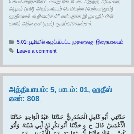
செய்கின்றீர்களே?’ என்று கேட்டேன். அதற்கு அவர்கள்,
அபூதர் (ரலி) அவர்களிடம் செவியுற்ற (மேற்காணும்)
ஹதீஸைக் கூறினார்கள்” என்பதாக இபுறாஹீம் பின்
யஸீத் அத்தைமீ (ரஹ்) குறிப்பிடுகின்றார்.
Categories
5.01: பூமியில் எழுப்பப்பட்ட முதலாவது இறையாலயம்
Leave a comment
அத்தியாயம்: 5, பாடம்: 01, ஹதீஸ்
எண்: 808
حَدَّثَنِي ‏ ‏أَبُو كَامِلٍ الْجَحْدَرِيُّ ‏ ‏حَدَّثَنَا ‏ ‏عَبْدُ الْوَاحِدِ ‏ ‏حَدَّثَنَا ‏
‏الْأَعْمَشُ ‏ ‏قَالَ ‏ ‏ح ‏ ‏و حَدَّثَنَا ‏ ‏أَبُو بَكْرِ بْنُ أَبِي شَيْبَةَ ‏ ‏وَأَبُو
كُرَيْبٍ ‏ ‏قَالَا حَدَّثَنَا ‏ ‏أَبُو مُعَاوِيَةَ ‏ ‏عَنْ ‏ ‏الْأَعْمَشِ ‏ ‏عَنْ ‏