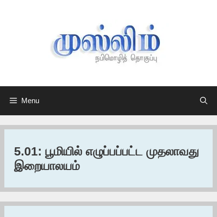
Skip
to
content
Menu
5.01: பூமியில் எழுப்பப்பட்ட முதலாவது
இறையாலயம்