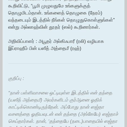
கூறிவிட்டு, “பூமி முழுவதுமே உங்களுக்குத்
தொழுமிடம்தான். உங்களைத் தொழுகை (நேரம்)
வந்தடையும் இடத்தில் நீங்கள் தொழுதுகொள்ளுங்கள்”
என்று அல்லாஹ்வின் தூதர் (ஸல்) கூறினார்கள்.
அறிவிப்பாளர் : அபூதர் அல்கிஃபாரீ (ரலி) வழியாக
இப்ராஹீம் பின் யஸீத் அத்தைமீ (ரஹ்)
குறிப்பு :
“நான் பள்ளிவாசலை ஒட்டியுள்ள இடத்தில் என் தந்தை
(யஸீத் அத்தைமீ) அவர்களிடம் குர்ஆனை ஓதிக்
காட்டிக்கொண்டிருந்தேன். அப்போது நான் ஸஜ்தா
வசனத்தை ஓதியவுடன் என் தந்தை (அங்கேயே) ஸஜ்தாச்
செய்தார்கள். நான், ‘தந்தையே (நடை)பாதையில் ஸஜ்தா