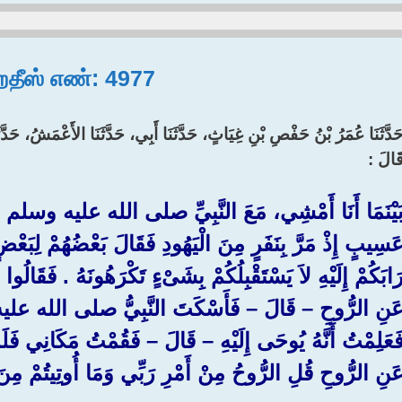
 ஹதீஸ் எண்: 4977
َدَّثَنَا عُمَرُ بْنُ حَفْصِ بْنِ غِيَاثٍ، حَدَّثَنَا أَبِي، حَدَّثَنَا الأَعْمَشُ، حَدَّث
َالَ :‏ ‏
َيْنَمَا أَنَا أَمْشِي، مَعَ النَّبِيِّ صلى الله عليه وسلم ف
َسِيبٍ إِذْ مَرَّ بِنَفَرٍ مِنَ الْيَهُودِ فَقَالَ بَعْضُهُمْ لِبَع
َابَكُمْ إِلَيْهِ لاَ يَسْتَقْبِلُكُمْ بِشَىْءٍ تَكْرَهُونَهُ ‏.‏ فَقَالُوا
َنِ الرُّوحِ – قَالَ – فَأَسْكَتَ النَّبِيُّ صلى الله عليه وس
َعَلِمْتُ أَنَّهُ يُوحَى إِلَيْهِ – قَالَ – فَقُمْتُ مَكَانِي فَلَمَّ
َنِ الرُّوحِ قُلِ الرُّوحُ مِنْ أَمْرِ رَبِّي وَمَا أُوتِيتُمْ مِنَ الْعِ