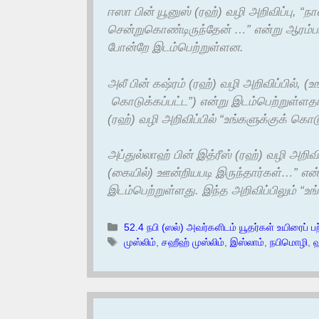
ஈஸா பின் யூனுஸ் (ரஹ்) வழி அறிவிப்பு, “
சென்றுகொண்டிருந்தேன் …” என்று ஆரம்ப
போன்றே இடம்பெற்றுள்ளன.
அலீ பின் கஷ்ரம் (ரஹ்) வழி அறிவிப்பில், (
கொடுக்கப்பட்ட”) என்று இடம்பெற்றுள்ளத
(ரஹ்) வழி அறிவிப்பில் “உங்களுக்குக் கொட
அப்துல்லாஹ் பின் இத்ரீஸ் (ரஹ்) வழி அறிவி
(கையில்) ஊன்றியபடி இருந்தார்கள்…” எ
இடம்பெற்றுள்ளது. இந்த அறிவிப்பிலும் “உ
Categories
52.4 நபி (ஸல்) அவர்களிடம் யூதர்கள் உயிரைப் பற்
Tags
முஸ்லிம்
,
சஹீஹ் முஸ்லிம்
,
இஸ்லாம்
,
நபிமொழி
,
ஹ