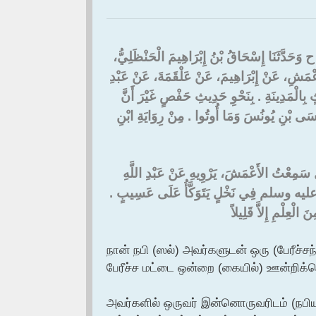
ٌ، ح وَحَدَّثَنَا إِسْحَاقُ بْنُ إِبْرَاهِيمَ الْحَنْظَلِيُّ
عْمَشِ، عَنْ إِبْرَاهِيمَ، عَنْ عَلْقَمَةَ، عَنْ عَبْدِ
َدِينَةِ ‏.‏ بِنَحْوِ حَدِيثِ حَفْصٍ غَيْرَ أَنَّ
سَى بْنِ يُونُسَ وَمَا أُوتُوا ‏.‏ مِنْ رِوَايَةِ ابْنِ
ُ سَمِعْتُ الأَعْمَشَ، يَرْوِيهِ عَنْ عَبْدِ اللَّهِ
ه عليه وسلم فِي نَخْلٍ يَتَوَكَّأُ عَلَى عَسِيبٍ ‏.‏
لْعِلْمِ إِلاَّ قَلِيلاً ‏
நான் நபி (ஸல்) அவர்களுடன் ஒரு (பேரீச்ச
பேரீச்ச மட்டை ஒன்றை (கையில்) ஊன்றிக்க
அவர்களில் ஒருவர் இன்னொருவரிடம் (நபியவர்