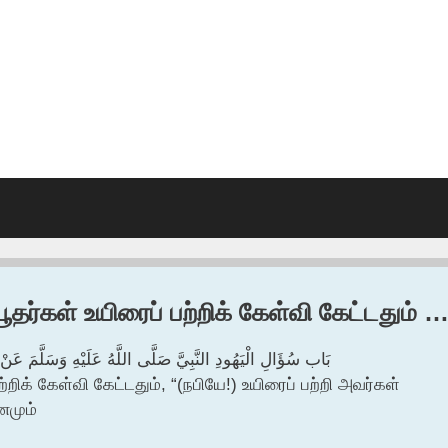
ூதர்கள் உயிரைப் பற்றிக் கேள்வி கேட்டதும் 
بَاب سُؤَالِ الْيَهُودِ النَّبِيَّ صَلَّى اللَّهُ عَلَيْهِ وَسَلَّمَ عَنْ
்றிக் கேள்வி கேட்டதும், “(நபியே!) உயிரைப் பற்றி அவர்கள்
னமும்