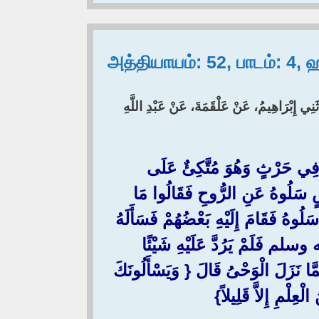
அத்தியாயம்: 52, பாடம்: 4,
َنِي إِبْرَاهِيمُ، عَنْ عَلْقَمَةَ، عَنْ عَبْدِ اللَّهِ
ِي حَرْثٍ وَهُوَ مُتَّكِئٌ عَلَى
ْضٍ سَلُوهُ عَنِ الرُّوحِ فَقَالُوا مَا
 سَلُوهُ فَقَامَ إِلَيْهِ بَعْضُهُمْ فَسَأَلَهُ
لم فَلَمْ يَرُدَّ عَلَيْهِ شَيْئًا
ا نَزَلَ الْوَحْىُ قَالَ ‏{‏ وَيَسْأَلُونَكَ
لْمِ إِلاَّ قَلِيلاً‏}‏