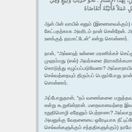
ِ، بِهَذَا الإِسْنَادِ ‏.‏ نَحْوَ حَدِيثِ وَكِيعٍ وَفِي
مَلاً فَأَتَيْتُهُ أَتَقَاضَاهُ ‏‏
ஆஸ் பின் வாயில் எனும் (இணைவைக்கும்) ம
கேட்பதற்காக அவரிடம் நான் சென்றேன். 
உனக்குத் தரமாட்டேன்” என்று சொன்னார்.
நான், “அல்லாஹ் உன்னை மரணிக்கச் செய்து,
முஹம்மது (ஸல்) அவர்களை நிராகரிக்கமாட்ட
கொடுத்து எழுப்பப்படுவேனா? அவ்வாறாயின்
செல்வத்தையும் திரும்பப் பெறும்போது நா
சொன்னார்.
அப்போதுதான், “நம் வசனங்களை மறுத்தவனை
என்று கூறுகின்றான். மறைவானவற்றை இவன
உறுதிமொழி ஏதேனும் பெற்றானா? அவ்வாற
அவனுக்கு வேதனையை ஒரேடியாக நீட்டிப்
செல்வங்களுக்கும் சந்ததிகளுக்கும்) நா