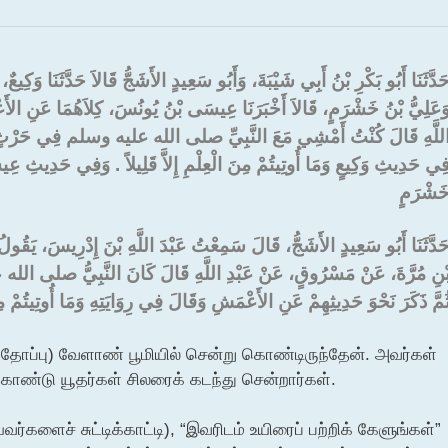
حَدَّثَنَا أَبُو بَكْرِ بْنُ أَبِي شَيْبَةَ، وَأَبُو سَعِيدٍ الأَشَجُّ قَالاَ حَدَّثَنَا وَكِيع
َعَلِيُّ بْنُ خَشْرَمٍ، قَالاَ أَخْبَرَنَا عِيسَى بْنُ يُونُسَ، كِلاَهُمَا عَنِ الأَ
للَّهِ قَالَ كُنْتُ أَمْشِي مَعَ النَّبِيِّ صلى الله عليه وسلم فِي حَرْثٍ بِالْم
ِي حَدِيثِ وَكِيعٍ وَمَا أُوتِيتُمْ مِنَ الْعِلْمِ إِلاَّ قَلِيلاً ‏.‏ وَفِي حَدِيثِ عِي
َشْرَمٍ ‏
َدَّثَنَا أَبُو سَعِيدٍ الأَشَجُّ، قَالَ سَمِعْتُ عَبْدَ اللَّهِ بْنَ إِدْرِيسَ، يَقُول
ْنِ مُرَّةَ، عَنْ مَسْرُوقٍ، عَنْ عَبْدِ اللَّهِ قَالَ كَانَ النَّبِيُّ صلى الل
ُمَّ ذَكَرَ نَحْوَ حَدِيثِهِمْ عَنِ الأَعْمَشِ وَقَالَ فِي رِوَايَتِهِ وَمَا أُوتِيتُمْ مِنَ ا
ந்தோப்பு) வேளாண் பூமியில் சென்று கொண்டிருந்தேன். அவர்கள்
ொண்டு யூதர்கள் சிலரைக் கடந்து சென்றார்கள்.
களைச் சுட்டிக்காட்டி), “இவரிடம் உயிரைப் பற்றிக் கேளுங்கள்”