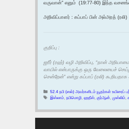
வருவான்” எனும் (19:77-80) இந்த வசனங
அறிவிப்பாளர் : கப்பாப் பின் அல்அரத் (ரலி)
குறிப்பு :
ஜரீர் (ரஹ்) வழி அறிவிப்பு, “நான் அறியா
வாயில் என்பாருக்கு ஒரு வேலையைச் செய்
சென்றேன்” என்று கப்பாப் (ரலி) கூறியதாக
Categories
52.4 நபி (ஸல்) அவர்களிடம் யூதர்கள் உயிரைப் பற்
Tags
இஸ்லாம்
,
நபிமொழி
,
ஹதீஸ்
,
குர்ஆன்
,
முஸ்லிம்
,