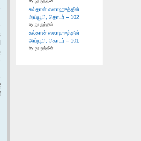
by நூருத்தீன்
சுல்தான் ஸலாஹுத்தீன்
அய்யூபி, தொடர் – 102
by நூருத்தீன்
،
சுல்தான் ஸலாஹுத்தீன்
و
அய்யூபி, தொடர் – 101
ا
by நூருத்தீன்
ف
خ
ح
ب
ث