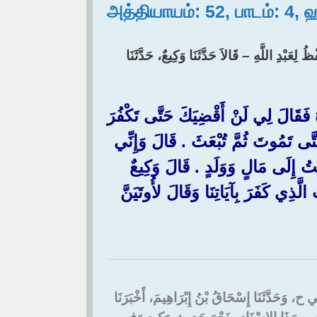
அத்தியாயம்: 52, பாடம்: 4,
ُ لِعَبْدِ اللَّهِ – قَالاَ حَدَّثَنَا وَكِيعٌ، حَدَّثَنَا
ُ فَقَالَ لِي لَنْ أَقْضِيَكَ حَتَّى تَكْفُرَ
َّى تَمُوتَ ثُمَّ تُبْعَثَ ‏.‏ قَالَ وَإِنِّي
 إِلَى مَالٍ وَوَلَدٍ ‏.‏ قَالَ وَكِيعٌ
لَّذِي كَفَرَ بِآيَاتِنَا وَقَالَ لأُوتَيَنَّ
أَبِي ح، وَحَدَّثَنَا إِسْحَاقُ بْنُ إِبْرَاهِيمَ، أَخْبَرَنَا