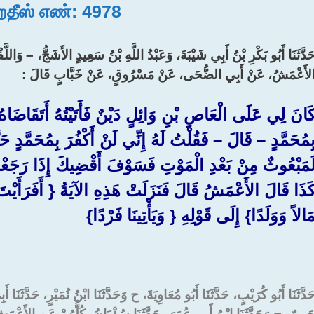
 ஹதீஸ் எண்: 4978
َدَّثَنَا أَبُو بَكْرِ بْنُ أَبِي شَيْبَةَ، وَعَبْدُ اللَّهِ بْنُ سَعِيدٍ الأَشَجُّ، – وَاللَّفْظ
لأَعْمَشُ، عَنْ أَبِي الضُّحَى، عَنْ مَسْرُوقٍ، عَنْ خَبَّابٍ قَالَ :‏ ‏
َانَ لِي عَلَى الْعَاصِ بْنِ وَائِلٍ دَيْنٌ فَأَتَيْتُهُ أَتَقَاضَاه
ِمُحَمَّدٍ – قَالَ – فَقُلْتُ لَهُ إِنِّي لَنْ أَكْفُرَ بِمُحَمَّدٍ حَت
َمَبْعُوثٌ مِنْ بَعْدِ الْمَوْتِ فَسَوْفَ أَقْضِيكَ إِذَا رَجَعْتُ
َذَا قَالَ الأَعْمَشُ قَالَ فَنَزَلَتْ هَذِهِ الآيَةُ ‏{‏ أَفَرَأَيْتَ ا
َالاً وَوَلَدًا‏}‏ إِلَى قَوْلِهِ ‏{‏ وَيَأْتِينَا فَرْدًا‏}‏
َدَّثَنَا أَبُو كُرَيْبٍ، حَدَّثَنَا أَبُو مُعَاوِيَةَ، ح وَحَدَّثَنَا ابْنُ نُمَيْرٍ، حَدَّثَنَا 