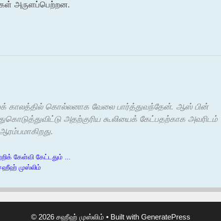
்கள் அருளப்பெற்றன.
மைக் காலத்தில் கொல்லனாக வேலை பார்த்துவந்தேன். ஆஸ் பின்
துகொடுத்துவிட்டு அதற்குரிய கூலியைக் கேட்பதற்காக அவரிடம்
 ஆரம்பமாகிறது.
றிக் கேள்வி கேட்டதும் ...
சஹீஹ் முஸ்லிம்
© 2026 சஹீஹ் முஸ்லிம்
• Built with
GeneratePress