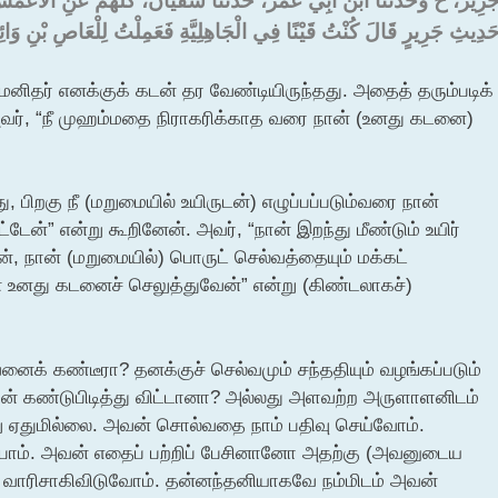
َرِيرٌ، ح وَحَدَّثَنَا ابْنُ أَبِي عُمَرَ، حَدَّثَنَا سُفْيَانُ، كُلُّهُمْ عَنِ الأَعْمَش
َدِيثِ جَرِيرٍ قَالَ كُنْتُ قَيْنًا فِي الْجَاهِلِيَّةِ فَعَمِلْتُ لِلْعَاصِ بْنِ وَائِلٍ عَ
னிதர் எனக்குக் கடன் தர வேண்டியிருந்தது. அதைத் தரும்படிக்
அவர், “நீ முஹம்மதை நிராகரிக்காத வரை நான் (உனது கடனை)
 பிறகு நீ (மறுமையில் உயிருடன்) எழுப்பப்படும்வரை நான்
ேன்” என்று கூறினேன். அவர், “நான் இறந்து மீண்டும் உயிர்
, நான் (மறுமையில்) பொருட் செல்வத்தையும் மக்கட்
ன் உனது கடனைச் செலுத்துவேன்” என்று (கிண்டலாகச்)
க் கண்டீரா? தனக்குச் செல்வமும் சந்ததியும் வழங்கப்படும்
் கண்டுபிடித்து விட்டானா? அல்லது அளவற்ற அருளாளனிடம்
ு ஏதுமில்லை. அவன் சொல்வதை நாம் பதிவு செய்வோம்.
போம். அவன் எதைப் பற்றிப் பேசினானோ அதற்கு (அவனுடைய
மே வாரிசாகிவிடுவோம். தன்னந்தனியாகவே நம்மிடம் அவன்