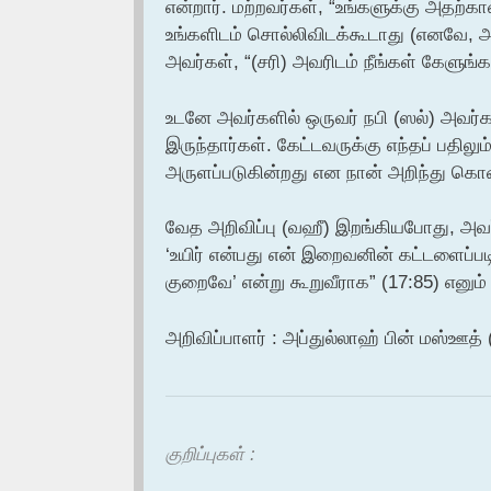
என்றார். மற்றவர்கள், “உங்களுக்கு அதற்
உங்களிடம் சொல்லிவிடக்கூடாது (எனவே, அவர
அவர்கள், “(சரி) அவரிடம் நீங்கள் கேளுங்க
உடனே அவர்களில் ஒருவர் நபி (ஸல்) அவர்கள
இருந்தார்கள். கேட்டவருக்கு எந்தப் பதில
அருளப்படுகின்றது என நான் அறிந்து க
வேத அறிவிப்பு (வஹீ) இறங்கியபோது, அவர்க
‘உயிர் என்பது என் இறைவனின் கட்டளைப்படி
குறைவே’ என்று கூறுவீராக” (17:85) எனு
அறிவிப்பாளர் : அப்துல்லாஹ் பின் மஸ்ஊத் 
குறிப்புகள் :