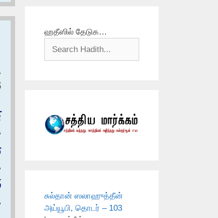
ஹதீஸில் தேடுக…
ح
ق
ب
ع
ر
ع
ف
சுல்தான் ஸலாஹுத்தீன்
ع
அய்யூபி, தொடர் – 103