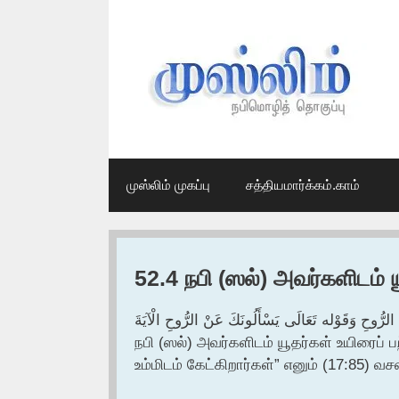
Skip
to
content
முஸ்லிம் முகப்பு
சத்தியமார்க்கம்.காம்
52.4 நபி (ஸல்) அவர்களிடம் ய
 الرُّوحِ وَقَوْله تَعَالَى يَسْأَلُونَكَ عَنْ الرُّوحِ الْآيَةَ
நபி (ஸல்) அவர்களிடம் யூதர்கள் உயிரைப் பற
உம்மிடம் கேட்கிறார்கள்” எனும் (17:85) வச