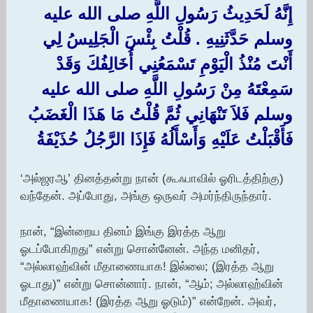
إِنَّهُ لَحَدِيثُ رَسُولِ اللَّهِ صلى الله عليه
وسلم حَدَّثَنِيهِ ‏.‏ قُلْتُ بِئْسَ الْجَلِيسُ لِي
أَنْتَ مُنْذُ الْيَوْمِ تَسْمَعُنِي أُخَالِفُكَ وَقَدْ
سَمِعْتَهُ مِنْ رَسُولِ اللَّهِ صلى الله عليه
وسلم فَلاَ تَنْهَانِي ثُمَّ قُلْتُ مَا هَذَا الْغَضَبُ
فَأَقْبَلْتُ عَلَيْهِ وَأَسْأَلُهُ فَإِذَا الرَّجُلُ حُذَيْفَةُ ‏‏
‘அல்ஜரஆ’ தினத்தன்று நான் (கூஃபாவில் ஓரிடத்திற்கு)
வந்தேன். அப்போது, அங்கு ஒருவர் அமர்ந்திருந்தார்.
நான், “இன்றைய தினம் இங்கு இரத்த ஆறு
ஓடப்போகிறது” என்று சொன்னேன். அந்த மனிதர்,
“அல்லாஹ்வின் மீதாணையாக! இல்லை; (இரத்த ஆறு
ஓடாது)” என்று சொன்னார். நான், “ஆம்; அல்லாஹ்வின்
மீதாணையாக! (இரத்த ஆறு ஓடும்)” என்றேன். அவர்,