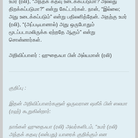
உமர் (ரலி), “அந்தக் கதவு உடைக்கப்படுமா? அல்லது
திறக்கப்படுமா?” என்று கேட்டார்கள். நான், “இல்லை;
அது உடைக்கப்படும்” என்று பதிலளித்தேன். அதற்கு உமர்
(ரலி), “(அப்படியானால்) அது ஒருபோதும்
மூடப்படாமலிருக்க ஏற்றதே ஆகும்” என்று
சொன்னார்கள்.
அறிவிப்பாளர் : ஹுதைஃபா பின் அல்யமான் (ரலி)
குறிப்பு :
இதன் அறிவிப்பாளர்களுள் ஒருவரான ஷகீக் பின் ஸலமா
(ரஹ்) கூறுகின்றார்:
நாங்கள் ஹுதைஃபா (ரலி) அவர்களிடம், “உமர் (ரலி)
அந்தக் கதவு (என்பது) யாரைக் குறிக்கும் என