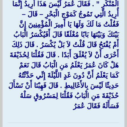
الْمُنْكَرِ ‏”‏ ‏.‏ فَقَالَ عُمَرُ لَيْسَ هَذَا أُرِيدُ إِنَّمَا
أُرِيدُ الَّتِي تَمُوجُ كَمَوْجِ الْبَحْرِ – قَالَ –
فَقُلْتُ مَا لَكَ وَلَهَا يَا أَمِيرَ الْمُؤْمِنِينَ إِنَّ
بَيْنَكَ وَبَيْنَهَا بَابًا مُغْلَقًا قَالَ أَفَيُكْسَرُ الْبَابُ
أَمْ يُفْتَحُ قَالَ قُلْتُ لاَ بَلْ يُكْسَرُ ‏.‏ قَالَ ذَلِكَ
أَحْرَى أَنْ لاَ يُغْلَقَ أَبَدًا ‏.‏ قَالَ فَقُلْنَا لِحُذَيْفَةَ
هَلْ كَانَ عُمَرُ يَعْلَمُ مَنِ الْبَابُ قَالَ نَعَمْ
كَمَا يَعْلَمُ أَنَّ دُونَ غَدٍ اللَّيْلَةَ إِنِّي حَدَّثْتُهُ
حَدِيثًا لَيْسَ بِالأَغَالِيطِ ‏.‏ قَالَ فَهِبْنَا أَنْ نَسْأَلَ
حُذَيْفَةَ مَنِ الْبَابُ فَقُلْنَا لِمَسْرُوقٍ سَلْهُ
فَسَأَلَهُ فَقَالَ عُمَرُ ‏‏