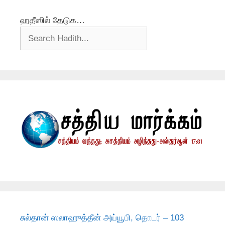
ஹதீஸில் தேடுக…
சுல்தான் ஸலாஹுத்தீன் அய்யூபி, தொடர் – 103