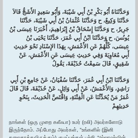
وَحَدَّثَنَاهُ أَبُو بَكْرِ بْنُ أَبِي شَيْبَةَ، وَأَبُو سَعِيدٍ الأَشَجُّ قَالاَ
حَدَّثَنَا وَكِيعٌ، ح وَحَدَّثَنَا عُثْمَانُ بْنُ أَبِي شَيْبَةَ، حَدَّثَنَا
جَرِيرٌ، ح وَحَدَّثَنَا إِسْحَاقُ بْنُ إِبْرَاهِيمَ، أَخْبَرَنَا عِيسَى بْنُ
يُونُسَ، ح وَحَدَّثَنَا ابْنُ أَبِي عُمَرَ، حَدَّثَنَا يَحْيَى بْنُ
عِيسَى، كُلُّهُمْ عَنِ الأَعْمَشِ، بِهَذَا الإِسْنَادِ نَحْوَ حَدِيثِ
أَبِي مُعَاوِيَةَ وَفِي حَدِيثِ عِيسَى عَنِ الأَعْمَشِ، عَنْ
شَقِيقٍ، قَالَ سَمِعْتُ حُذَيْفَةَ، يَقُولُ ‏‏
وَحَدَّثَنَا ابْنُ أَبِي عُمَرَ، حَدَّثَنَا سُفْيَانُ، عَنْ جَامِعِ بْنِ أَبِي
رَاشِدٍ، وَالأَعْمَشُ، عَنْ أَبِي وَائِلٍ، عَنْ حُذَيْفَةَ، قَالَ قَالَ
عُمَرُ مَنْ يُحَدِّثُنَا عَنِ الْفِتْنَةِ، وَاقْتَصَّ الْحَدِيثَ، بِنَحْوِ
حَدِيثِهِمْ ‏‏
நாங்கள் (ஒரு முறை கலீஃபா) உமர் (ரலி) அவர்களோடு
இருந்தோம். அப்போது அவர்கள், “உங்களில் (இனி
தலைதூக்கவிருக்கும்) குழப்பங்கள் பற்றி அல்லாஹ்வின்