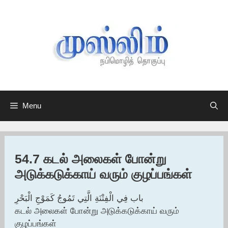
Skip
to
content
Menu
54.7 கடல் அலைகள் போன்று
அடுக்கடுக்காய் வரும் குழப்பங்கள்
باب فِي الْفِتْنَةِ الَّتِي تَمُوجُ كَمَوْجِ الْبَحْرِ
கடல் அலைகள் போன்று அடுக்கடுக்காய் வரும்
குழப்பங்கள்