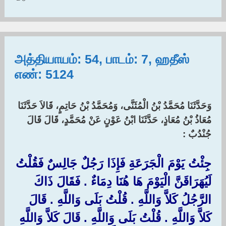
அத்தியாயம்: 54, பாடம்: 7, ஹதீஸ்
எண்: 5124
وَحَدَّثَنَا مُحَمَّدُ بْنُ الْمُثَنَّى، وَمُحَمَّدُ بْنُ حَاتِمٍ، قَالاَ حَدَّثَنَا
مُعَاذُ بْنُ مُعَاذٍ، حَدَّثَنَا ابْنُ عَوْنٍ عَنْ مُحَمَّدٍ، قَالَ قَالَ
جُنْدُبٌ :‏ ‏
جِئْتُ يَوْمَ الْجَرَعَةِ فَإِذَا رَجُلٌ جَالِسٌ فَقُلْتُ
لَيُهَرَاقَنَّ الْيَوْمَ هَا هُنَا دِمَاءٌ ‏.‏ فَقَالَ ذَاكَ
الرَّجُلُ كَلاَّ وَاللَّهِ ‏.‏ قُلْتُ بَلَى وَاللَّهِ ‏.‏ قَالَ
كَلاَّ وَاللَّهِ ‏.‏ قُلْتُ بَلَى وَاللَّهِ ‏.‏ قَالَ كَلاَّ وَاللَّهِ