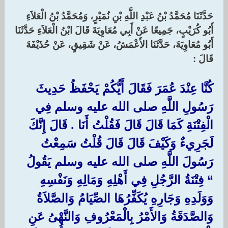
حَدَّثَنَا مُحَمَّدُ بْنُ عَبْدِ اللَّهِ بْنِ نُمَيْرٍ، وَمُحَمَّدُ بْنُ الْعَلاَءِ
أَبُو كُرَيْبٍ، جَمِيعًا عَنْ أَبِي مُعَاوِيَةَ قَالَ ابْنُ الْعَلاَءِ حَدَّثَنَا
أَبُو مُعَاوِيَةَ، حَدَّثَنَا الأَعْمَشُ، عَنْ شَقِيقٍ، عَنْ حُذَيْفَةَ
قَالَ :‏
‏كُنَّا عِنْدَ عُمَرَ فَقَالَ أَيُّكُمْ يَحْفَظُ حَدِيثَ
رَسُولِ اللَّهِ صلى الله عليه وسلم فِي
الْفِتْنَةِ كَمَا قَالَ قَالَ فَقُلْتُ أَنَا ‏.‏ قَالَ إِنَّكَ
لَجَرِيءٌ وَكَيْفَ قَالَ قَالَ قُلْتُ سَمِعْتُ
رَسُولَ اللَّهِ صلى الله عليه وسلم يَقُولُ ‏
“‏ فِتْنَةُ الرَّجُلِ فِي أَهْلِهِ وَمَالِهِ وَنَفْسِهِ
وَوَلَدِهِ وَجَارِهِ يُكَفِّرُهَا الصِّيَامُ وَالصَّلاَةُ
وَالصَّدَقَةُ وَالأَمْرُ بِالْمَعْرُوفِ وَالنَّهْىُ عَنِ