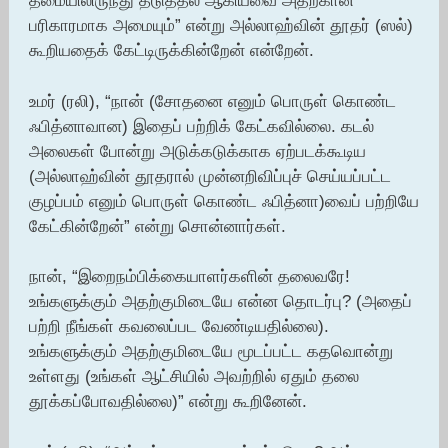
தீமையிலிருந்து தடுத்தல் ஆகியவை அதற்கான
பரிகாரமாக அமையும்” என்று அல்லாஹ்வின் தூதர் (ஸல்)
கூறியதைக் கேட்டிருக்கின்றேன் என்றேன்.
உமர் (ரலி), “நான் (சோதனை எனும் பொருள் கொண்ட
ஃபித்னாவான) இதைப் பற்றிக் கேட்கவில்லை. கடல்
அலைகள் போன்று அடுக்கடுக்காக ஏற்படக்கூடிய
(அல்லாஹ்வின் தூதரால் முன்னறிவிப்புச் செய்யப்பட்ட
குழப்பம் எனும் பொருள் கொண்ட ஃபித்னா)வைப் பற்றியே
கேட்கின்றேன்” என்று சொன்னார்கள்.
நான், “இறைநம்பிக்கையாளர்களின் தலைவரே!
உங்களுக்கும் அதற்குமிடையே என்ன தொடர்பு? (அதைப்
பற்றி நீங்கள் கவலைப்பட வேண்டியதில்லை).
உங்களுக்கும் அதற்குமிடையே மூடப்பட்ட கதவொன்று
உள்ளது (உங்கள் ஆட்சியில் அவற்றில் ஏதும் தலை
தூக்கப்போவதில்லை)” என்று கூறினேன்.