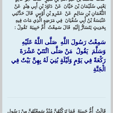
يَعْنِي سُلَيْمَانَ بْنَ حَيَّانَ ‏ ‏عَنْ ‏ ‏دَاوُدَ بْنِ أَبِي هِنْدٍ ‏ ‏عَنْ ‏
‏النُّعْمَانِ بْنِ سَالِمٍ ‏ ‏عَنْ ‏ ‏عَمْرِو بْنِ أَوْسٍ ‏ ‏قَالَ حَدَّثَنِي ‏
‏عَنْبَسَةُ بْنُ أَبِي سُفْيَانَ ‏ ‏فِي مَرَضِهِ الَّذِي مَاتَ فِيهِ
بِحَدِيثٍ يَتَسَارُّ إِلَيْهِ ‏ ‏قَالَ سَمِعْتُ ‏ ‏أُمَّ حَبِيبَةَ ‏ ‏تَقُولُ ‏:‏
‏سَمِعْتُ رَسُولَ اللَّهِ ‏ ‏صَلَّى اللَّهُ عَلَيْهِ
وَسَلَّمَ ‏ ‏يَقُولُ ‏ ‏مَنْ صَلَّى اثْنَتَيْ عَشْرَةَ
رَكْعَةً فِي يَوْمٍ وَلَيْلَةٍ بُنِيَ لَهُ بِهِنَّ بَيْتٌ فِي
الْجَنَّةِ ‏
قَالَتْ ‏ ‏أُمُّ حَبِيبَةَ ‏ ‏فَمَا تَرَكْتُهُنَّ مُنْذُ سَمِعْتُهُنَّ مِنْ رَسُولِ