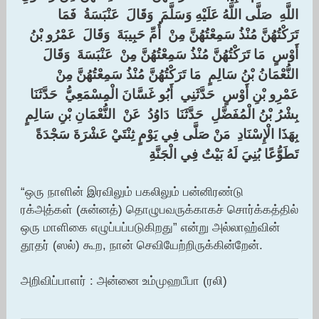
اللَّهِ ‏ ‏صَلَّى اللَّهُ عَلَيْهِ وَسَلَّمَ ‏ ‏وَقَالَ ‏ ‏عَنْبَسَةُ ‏ ‏فَمَا
تَرَكْتُهُنَّ مُنْذُ سَمِعْتُهُنَّ مِنْ ‏ ‏أُمِّ حَبِيبَةَ ‏ ‏وَقَالَ ‏ ‏عَمْرُو بْنُ
أَوْسٍ ‏ ‏مَا تَرَكْتُهُنَّ مُنْذُ سَمِعْتُهُنَّ مِنْ ‏ ‏عَنْبَسَةَ ‏ ‏وَقَالَ ‏
‏النُّعْمَانُ بْنُ سَالِمٍ ‏ ‏مَا تَرَكْتُهُنَّ مُنْذُ سَمِعْتُهُنَّ مِنْ ‏
‏عَمْرِو بْنِ أَوْسٍ ‏ ‏حَدَّثَنِي ‏ ‏أَبُو غَسَّانَ الْمِسْمَعِيُّ ‏ ‏حَدَّثَنَا ‏
‏بِشْرُ بْنُ الْمُفَضَّلِ ‏ ‏حَدَّثَنَا ‏ ‏دَاوُدُ ‏ ‏عَنْ ‏ ‏النُّعْمَانِ بْنِ سَالِمٍ ‏
‏بِهَذَا الْإِسْنَادِ ‏ ‏مَنْ صَلَّى فِي يَوْمٍ ثِنْتَيْ عَشْرَةَ سَجْدَةً
تَطَوُّعًا بُنِيَ لَهُ بَيْتٌ فِي الْجَنَّةِ
“ஒரு நாளின் இரவிலும் பகலிலும் பன்னிரண்டு
ரக்அத்கள் (சுன்னத்) தொழுபவருக்காகச் சொர்க்கத்தில்
ஒரு மாளிகை எழுப்பப்படுகிறது” என்று அல்லாஹ்வின்
தூதர் (ஸல்) கூற, நான் செவியேற்றிருக்கின்றேன்.
அறிவிப்பாளர் : அன்னை உம்முஹபீபா (ரலி)