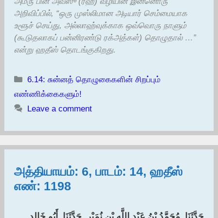
அம்ரு பின் அவ்ஸு (ரஹ்) வழியின் இன்னொரு
அறிவிப்பில், “ஒரு முஸ்லிமான அடியார் செம்மையாக
உளூச் செய்து, அல்லாஹ்வுக்காக ஒவ்வொரு நாளும்
(கூடுதலாகப் பன்னிரண்டு ரக்அத்கள்) தொழுதால் …”
என்று ஹதீஸ் தொடங்குகிறது.
Categories
6.14: சுன்னத் தொழுகைகளின் சிறப்பும்
எண்ணிக்கைகளும்!
Leave a comment
அத்தியாயம்: 6, பாடம்: 14, ஹதீஸ்
எண்: 1198
حَدَّثَنَا ‏ ‏مُحَمَّدُ بْنُ عَبْدِ اللَّهِ بْنِ نُمَيْرٍ ‏ ‏حَدَّثَنَا ‏ ‏أَبُو خَالِدٍ