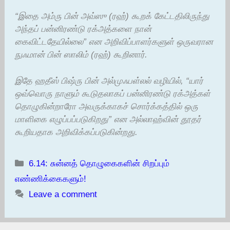
“இதை அம்ரு பின் அவ்ஸு (ரஹ்) கூறக் கேட்டதிலிருந்து
அந்தப் பன்னிரண்டு ரக்அத்களை நான்
கைவிட்டதேயில்லை” என அறிவிப்பாளர்களுள் ஒருவரான
நுஃமான் பின் ஸாலிம் (ரஹ்) கூறினார்.
இதே ஹதீஸ் பிஷ்ரு பின் அல்முஃபள்லல் வழியில், “யார்
ஒவ்வொரு நாளும் கூடுதலாகப் பன்னிரண்டு ரக்அத்கள்
தொழுகின்றாரோ அவருக்காகச் சொர்க்கத்தில் ஒரு
மாளிகை எழுப்பப்படுகிறது” என அல்லாஹ்வின் தூதர்
கூறியதாக அறிவிக்கப்படுகின்றது.
Categories
6.14: சுன்னத் தொழுகைகளின் சிறப்பும்
எண்ணிக்கைகளும்!
Leave a comment