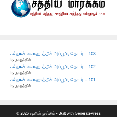
சுல்தான் ஸலாஹுத்தீன் அய்யூபி, தொடர் – 103
by நூருத்தீன்
சுல்தான் ஸலாஹுத்தீன் அய்யூபி, தொடர் – 102
by நூருத்தீன்
சுல்தான் ஸலாஹுத்தீன் அய்யூபி, தொடர் – 101
by நூருத்தீன்
© 2026 சஹீஹ் முஸ்லிம்
• Built with
GeneratePress