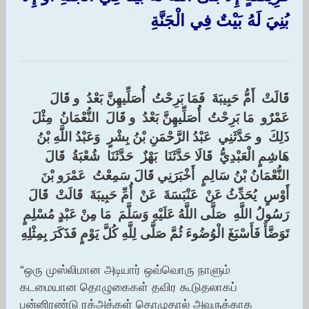
بُنِيَ لَهُ بَيْتٌ فِي الْجَنَّةِ ‏
‏قَالَتْ ‏ ‏أَمُّ حَبِيبَةَ ‏ ‏فَمَا بَرِحْتُ ‏ ‏أُصَلِّيهِنَّ بَعْدُ ‏ ‏و قَالَ ‏
‏عَمْرٌو ‏ ‏مَا بَرِحْتُ ‏ ‏أُصَلِّيهِنَّ بَعْدُ ‏ ‏و قَالَ ‏ ‏النُّعْمَانُ ‏ ‏مِثْلَ
ذَلِكَ ‏ ‏و حَدَّثَنِي ‏ ‏عَبْدُ الرَّحْمَنِ بْنُ بِشْرٍ ‏ ‏وَعَبْدُ اللَّهِ بْنُ
هَاشِمٍ الْعَبْدِيُّ ‏ ‏قَالَا حَدَّثَنَا ‏ ‏بَهْزٌ ‏ ‏حَدَّثَنَا ‏ ‏شُعْبَةُ ‏ ‏قَالَ ‏
‏النُّعْمَانُ بْنُ سَالِمٍ ‏ ‏أَخْبَرَنِي قَالَ سَمِعْتُ ‏ ‏عَمْرَو بْنَ
أَوْسٍ ‏ ‏يُحَدِّثُ عَنْ ‏ ‏عَنْبَسَةَ ‏ ‏عَنْ ‏ ‏أُمِّ حَبِيبَةَ ‏ ‏قَالَتْ ‏ ‏قَالَ
رَسُولُ اللَّهِ ‏ ‏صَلَّى اللَّهُ عَلَيْهِ وَسَلَّمَ ‏ ‏مَا مِنْ عَبْدٍ مُسْلِمٍ
تَوَضَّأَ فَأَسْبَغَ الْوُضُوءَ ثُمَّ صَلَّى لِلَّهِ كُلَّ يَوْمٍ فَذَكَرَ بِمِثْلِهِ
“ஒரு முஸ்லிமான அடியார் ஒவ்வொரு நாளும்
கடமையான தொழுகைகள் தவிர கூடுதலாகப்
பன்னிரண்டு ரக்அத்கள் தொழுதால் அவருக்காக