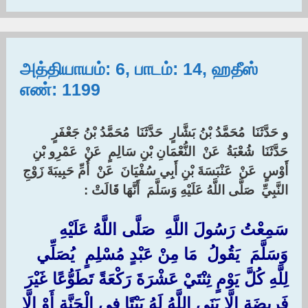
அத்தியாயம்: 6, பாடம்: 14, ஹதீஸ்
எண்: 1199
و حَدَّثَنَا ‏ ‏مُحَمَّدُ بْنُ بَشَّارٍ ‏ ‏حَدَّثَنَا ‏ ‏مُحَمَّدُ بْنُ جَعْفَرٍ ‏
‏حَدَّثَنَا ‏ ‏شُعْبَةُ ‏ ‏عَنْ ‏ ‏النُّعْمَانِ بْنِ سَالِمٍ ‏ ‏عَنْ ‏ ‏عَمْرِو بْنِ
أَوْسٍ ‏ ‏عَنْ ‏ ‏عَنْبَسَةَ بْنِ أَبِي سُفْيَانَ ‏ ‏عَنْ ‏ ‏أُمِّ حَبِيبَةَ زَوْجِ
النَّبِيِّ ‏ ‏صَلَّى اللَّهُ عَلَيْهِ وَسَلَّمَ ‏ ‏أَنَّهَا قَالَتْ ‏:‏
‏سَمِعْتُ رَسُولَ اللَّهِ ‏ ‏صَلَّى اللَّهُ عَلَيْهِ
وَسَلَّمَ ‏ ‏يَقُولُ ‏ ‏مَا مِنْ عَبْدٍ مُسْلِمٍ ‏ ‏يُصَلِّي
لِلَّهِ كُلَّ يَوْمٍ ثِنْتَيْ عَشْرَةَ رَكْعَةً تَطَوُّعًا غَيْرَ
فَرِيضَةٍ إِلَّا بَنَى اللَّهُ لَهُ بَيْتًا فِي الْجَنَّةِ أَوْ إِلَّا