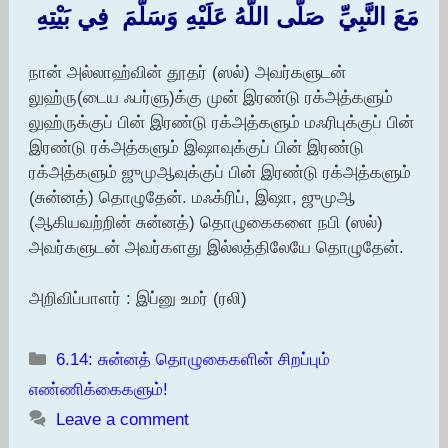
مَعَ النَّبِيِّ ‏ ‏صَلَّى اللَّهُ عَلَيْهِ وَسَلَّمَ ‏ ‏فِي بَيْتِهِ
நான் அல்லாஹ்வின் தூதர் (ஸல்) அவர்களுடன்
லுஹ்ரு(டைய ஃபர்ளு)க்கு முன் இரண்டு ரக்அத்களும்
லுஹ்ருக்குப் பின் இரண்டு ரக்அத்களும் மஃரிபுக்குப் பின்
இரண்டு ரக்அத்களும் இஷாவுக்குப் பின் இரண்டு
ரக்அத்களும் ஜுமுஆவுக்குப் பின் இரண்டு ரக்அத்களும்
(சுன்னத்) தொழுதேன். மஃக்ரிப், இஷா, ஜுமுஆ
(ஆகியவற்றின் சுன்னத்) தொழுகைகளை நபி (ஸல்)
அவர்களுடன் அவர்களது இல்லத்திலேயே தொழுதேன்.
அறிவிப்பாளர் : இப்னு உமர் (ரலி)
Categories
6.14: சுன்னத் தொழுகைகளின் சிறப்பும்
எண்ணிக்கைகளும்!
Leave a comment