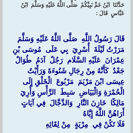
‏حَدَّثَنَا ‏ ‏ابْنُ عَمِّ نَبِيِّكُمْ ‏ ‏صَلَّى اللَّهُ عَلَيْهِ وَسَلَّمَ ‏ ‏ابْنُ
عَبَّاسٍ ‏ ‏قَالَ :‏ ‏
قَالَ رَسُولُ اللَّهِ ‏ ‏صَلَّى اللَّهُ عَلَيْهِ وَسَلَّمَ ‏
‏مَرَرْتُ لَيْلَةَ ‏ ‏أُسْرِيَ ‏ ‏بِي عَلَى ‏ ‏مُوسَى بْنِ
عِمْرَانَ ‏ ‏عَلَيْهِ السَّلَام ‏ ‏رَجُلٌ ‏ ‏آدَمُ ‏ ‏طُوَالٌ ‏
‏جَعْدٌ ‏ ‏كَأَنَّهُ مِنْ رِجَالِ شَنُوءَةَ وَرَأَيْتُ ‏
‏عِيسَى ابْنَ مَرْيَمَ ‏ ‏مَرْبُوعَ ‏ ‏الْخَلْقِ إِلَى
الْحُمْرَةِ وَالْبَيَاضِ ‏ ‏سَبِطَ ‏ ‏الرَّأْسِ وَأُرِيَ ‏
‏مَالِكًا ‏ ‏خَازِنَ النَّارِ ‏ ‏وَالدَّجَّالَ ‏ ‏فِي آيَاتٍ
أَرَاهُنَّ اللَّهُ إِيَّاهُ ‏
‏فَلَا تَكُنْ فِي ‏ ‏مِرْيَةٍ ‏ ‏مِنْ لِقَائِهِ ‏