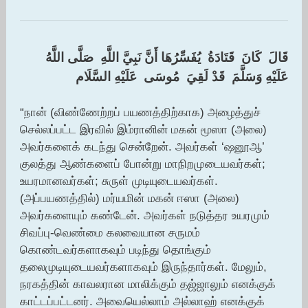
‏قَالَ ‏ ‏كَانَ ‏ ‏قَتَادَةُ ‏ ‏يُفَسِّرُهَا أَنَّ نَبِيَّ اللَّهِ ‏ ‏صَلَّى اللَّهُ
عَلَيْهِ وَسَلَّمَ ‏ ‏قَدْ لَقِيَ ‏ ‏مُوسَى ‏ ‏عَلَيْهِ السَّلَام
“நான் (விண்ணேற்றப் பயணத்திற்காக) அழைத்துச்
செல்லப்பட்ட இரவில் இம்ரானின் மகன் மூஸா (அலை)
அவர்களைக் கடந்து சென்றேன். அவர்கள் ‘ஷனூஆ’
குலத்து ஆண்களைப் போன்று மாநிறமுடையவர்கள்;
உயரமானவர்கள்; சுருள் முடியுடையவர்கள்.
(அப்பயணத்தில்) மர்யமின் மகன் ஈஸா (அலை)
அவர்களையும் கண்டேன். அவர்கள் நடுத்தர உயரமும்
சிவப்பு-வெண்மை கலவையான சருமம்
கொண்டவர்களாகவும் படிந்து தொங்கும்
தலைமுடியுடையவர்களாகவும் இருந்தார்கள். மேலும்,
நரகத்தின் காவலரான மாலிக்கும் தஜ்ஜாலும் எனக்குக்
காட்டப்பட்டனர். அவையெல்லாம் அல்லாஹ் எனக்குக்