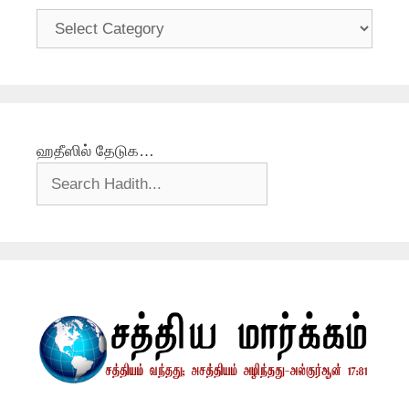
தலைப்புகள்
ஹதீஸில் தேடுக…