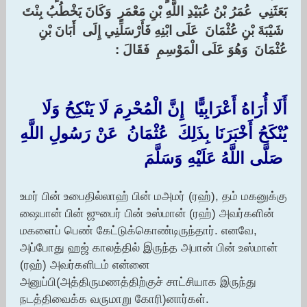
‏بَعَثَنِي ‏ ‏عُمَرُ بْنُ عُبَيْدِ اللَّهِ بْنِ مَعْمَرٍ ‏ ‏وَكَانَ يَخْطُبُ بِنْتَ
‏ ‏شَيْبَةَ بْنِ عُثْمَانَ ‏ ‏عَلَى ابْنِهِ فَأَرْسَلَنِي إِلَى ‏ ‏أَبَانَ بْنِ
عُثْمَانَ ‏ ‏وَهُوَ عَلَى الْمَوْسِمِ ‏ ‏فَقَالَ : ‏
أَلَا أُرَاهُ أَعْرَابِيًّا ‏ ‏إِنَّ الْمُحْرِمَ لَا يَنْكِحُ وَلَا
يُنْكَحُ أَخْبَرَنَا بِذَلِكَ ‏ ‏عُثْمَانُ ‏ ‏عَنْ رَسُولِ اللَّهِ
‏ ‏صَلَّى اللَّهُ عَلَيْهِ وَسَلَّمَ
உமர் பின் உபைதில்லாஹ் பின் மஅமர் (ரஹ்), தம் மகனுக்கு
ஷைபான் பின் ஜுபைர் பின் உஸ்மான் (ரஹ்) அவர்களின்
மகளைப் பெண் கேட்டுக்கொண்டிருந்தார். எனவே,
அப்போது ஹஜ் காலத்தில் இருந்த அபான் பின் உஸ்மான்
(ரஹ்) அவர்களிடம் என்னை
அனுப்பி(அத்திருமணத்திற்குச் சாட்சியாக இருந்து
நடத்திவைக்க வருமாறு கோரி)னார்கள்.