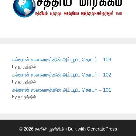
சுல்தான் ஸலாஹுத்தீன் அய்யூபி, தொடர் – 103
by நூருத்தீன்
சுல்தான் ஸலாஹுத்தீன் அய்யூபி, தொடர் – 102
by நூருத்தீன்
சுல்தான் ஸலாஹுத்தீன் அய்யூபி, தொடர் – 101
by நூருத்தீன்
© 2026 சஹீஹ் முஸ்லிம்
• Built with
GeneratePress