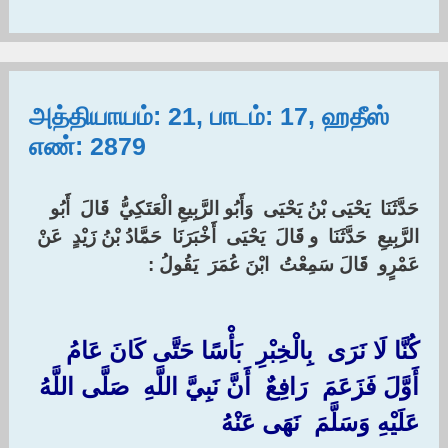
அத்தியாயம்: 21, பாடம்: 17, ஹதீஸ்
எண்: 2879
‏حَدَّثَنَا ‏ ‏يَحْيَى بْنُ يَحْيَى ‏ ‏وَأَبُو الرَّبِيعِ الْعَتَكِيُّ ‏ ‏قَالَ ‏ ‏أَبُو
الرَّبِيعِ ‏ ‏حَدَّثَنَا ‏ ‏و قَالَ ‏ ‏يَحْيَى ‏ ‏أَخْبَرَنَا ‏ ‏حَمَّادُ بْنُ زَيْدٍ ‏ ‏عَنْ ‏
‏عَمْرٍو ‏ ‏قَالَ سَمِعْتُ ‏ ‏ابْنَ عُمَرَ ‏ ‏يَقُولُ : ‏
كُنَّا لَا نَرَى ‏ ‏بِالْخِبْرِ ‏ ‏بَأْسًا حَتَّى كَانَ عَامُ
أَوَّلَ فَزَعَمَ ‏ ‏رَافِعٌ ‏ ‏أَنَّ نَبِيَّ اللَّهِ ‏ ‏صَلَّى اللَّهُ
عَلَيْهِ وَسَلَّمَ ‏ ‏نَهَى عَنْهُ ‏