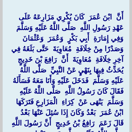
أَنَّ ‏ ‏ابْنَ عُمَرَ ‏ ‏كَانَ يُكْرِي مَزَارِعَهُ عَلَى
عَهْدِ رَسُولِ اللَّهِ ‏ ‏صَلَّى اللَّهُ عَلَيْهِ وَسَلَّمَ ‏
‏وَفِي إِمَارَةِ ‏ ‏أَبِي بَكْرٍ ‏ ‏وَعُمَرَ ‏ ‏وَعُثْمَانَ ‏
‏وَصَدْرًا مِنْ خِلَافَةِ ‏ ‏مُعَاوِيَةَ ‏ ‏حَتَّى بَلَغَهُ فِي
آخِرِ خِلَافَةِ ‏ ‏مُعَاوِيَةَ ‏ ‏أَنَّ ‏ ‏رَافِعَ بْنَ خَدِيجٍ ‏
‏يُحَدِّثُ فِيهَا بِنَهْيٍ عَنْ النَّبِيِّ ‏ ‏صَلَّى اللَّهُ
عَلَيْهِ وَسَلَّمَ ‏ ‏فَدَخَلَ عَلَيْهِ وَأَنَا مَعَهُ فَسَأَلَهُ
فَقَالَ كَانَ رَسُولُ اللَّهِ ‏ ‏صَلَّى اللَّهُ عَلَيْهِ
وَسَلَّمَ ‏ ‏يَنْهَى عَنْ ‏ ‏كِرَاءِ ‏ ‏الْمَزَارِعِ فَتَرَكَهَا ‏
‏ابْنُ عُمَرَ ‏ ‏بَعْدُ وَكَانَ إِذَا سُئِلَ عَنْهَا بَعْدُ
قَالَ زَعَمَ ‏ ‏رَافِعُ بْنُ خَدِيجٍ ‏ ‏أَنَّ رَسُولَ اللَّهِ ‏