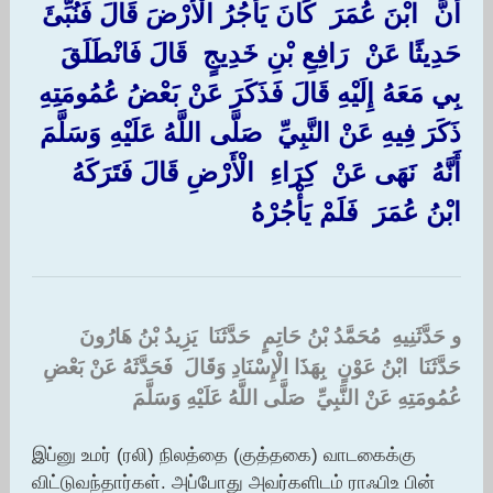
أَنَّ ‏ ‏ابْنَ عُمَرَ ‏ ‏كَانَ يَأْجُرُ الْأَرْضَ قَالَ فَنُبِّئَ
حَدِيثًا عَنْ ‏ ‏رَافِعِ بْنِ خَدِيجٍ ‏ ‏قَالَ فَانْطَلَقَ
بِي مَعَهُ إِلَيْهِ قَالَ فَذَكَرَ عَنْ بَعْضُ عُمُومَتِهِ
ذَكَرَ فِيهِ عَنْ النَّبِيِّ ‏ ‏صَلَّى اللَّهُ عَلَيْهِ وَسَلَّمَ ‏
‏أَنَّهُ ‏ ‏نَهَى عَنْ ‏ ‏كِرَاءِ ‏ ‏الْأَرْضِ قَالَ فَتَرَكَهُ ‏
‏ابْنُ عُمَرَ ‏ ‏فَلَمْ يَأْجُرْهُ ‏
و حَدَّثَنِيهِ ‏ ‏مُحَمَّدُ بْنُ حَاتِمٍ ‏ ‏حَدَّثَنَا ‏ ‏يَزِيدُ بْنُ هَارُونَ ‏
‏حَدَّثَنَا ‏ ‏ابْنُ عَوْنٍ ‏ ‏بِهَذَا الْإِسْنَادِ وَقَالَ ‏ ‏فَحَدَّثَهُ عَنْ بَعْضِ
عُمُومَتِهِ عَنْ النَّبِيِّ ‏ ‏صَلَّى اللَّهُ عَلَيْهِ وَسَلَّمَ
இப்னு உமர் (ரலி) நிலத்தை (குத்தகை) வாடகைக்கு
விட்டுவந்தார்கள். அப்போது அவர்களிடம் ராஃபிஉ பின்