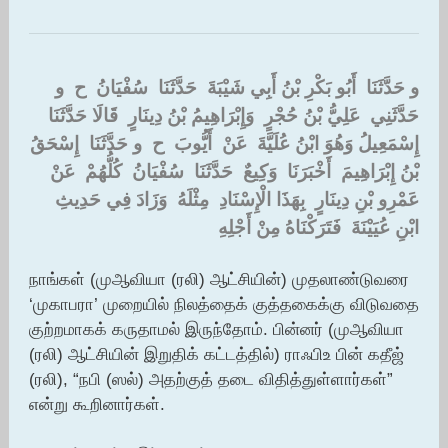
و حَدَّثَنَا ‏ ‏أَبُو بَكْرِ بْنُ أَبِي شَيْبَةَ ‏ ‏حَدَّثَنَا ‏ ‏سُفْيَانُ ‏ ‏ح ‏ ‏و
حَدَّثَنِي ‏ ‏عَلِيُّ بْنُ حُجْرٍ ‏ ‏وَإِبْرَاهِيمُ بْنُ دِينَارٍ ‏ ‏قَالَا حَدَّثَنَا ‏
‏إِسْمَعِيلُ وَهُوَ ابْنُ عُلَيَّةَ ‏ ‏عَنْ ‏ ‏أَيُّوبَ ‏ ‏ح ‏ ‏و حَدَّثَنَا ‏ ‏إِسْحَقُ
بْنُ إِبْرَاهِيمَ ‏ ‏أَخْبَرَنَا ‏ ‏وَكِيعٌ ‏ ‏حَدَّثَنَا ‏ ‏سُفْيَانُ ‏ ‏كُلُّهُمْ ‏ ‏عَنْ ‏
‏عَمْرِو بْنِ دِينَارٍ ‏ ‏بِهَذَا الْإِسْنَادِ ‏ ‏مِثْلَهُ ‏ ‏وَزَادَ فِي حَدِيثِ ‏
‏ابْنِ عُيَيْنَةَ ‏ ‏فَتَرَكْنَاهُ مِنْ أَجْلِهِ
நாங்கள் (முஆவியா (ரலி) ஆட்சியின்) முதலாண்டுவரை
‘முகாபரா’ முறையில் நிலத்தைக் குத்தகைக்கு விடுவதை
குற்றமாகக் கருதாமல் இருந்தோம். பின்னர் (முஆவியா
(ரலி) ஆட்சியின் இறுதிக் கட்டத்தில்) ராஃபிஉ பின் கதீஜ்
(ரலி), “நபி (ஸல்) அதற்குத் தடை விதித்துள்ளார்கள்”
என்று கூறினார்கள்.