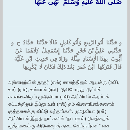
‏صَلَّى اللَّهُ عَلَيْهِ وَسَلَّمَ ‏ ‏نَهَى عَنْهَا ‏
و حَدَّثَنَا ‏ ‏أَبُو الرَّبِيعِ ‏ ‏وَأَبُو كَامِلٍ ‏ ‏قَالَا حَدَّثَنَا ‏ ‏حَمَّادٌ ‏ ‏ح ‏ ‏و
حَدَّثَنِي ‏ ‏عَلِيُّ بْنُ حُجْرٍ ‏ ‏حَدَّثَنَا ‏ ‏إِسْمَعِيلُ ‏ ‏كِلَاهُمَا ‏ ‏عَنْ ‏
‏أَيُّوبَ ‏ ‏بِهَذَا الْإِسْنَادِ ‏ ‏مِثْلَهُ ‏ ‏وَزَادَ فِي حَدِيثِ ‏ ‏ابْنِ عُلَيَّةَ ‏
‏قَالَ فَتَرَكَهَا ‏ ‏ابْنُ عُمَرَ ‏ ‏بَعْدَ ذَلِكَ فَكَانَ لَا ‏ ‏يُكْرِيهَا
அல்லாஹ்வின் தூதர் (ஸல்) காலத்திலும் அபூபக்ரு (ரலி),
உமர் (ரலி), உஸ்மான் (ரலி) ஆகியோரது ஆட்சிக்
காலங்களிலும் முஆவியா (ரலி) ஆட்சியில் ஆரம்பக்
கட்டத்திலும் இப்னு உமர் (ரலி) தம் விளைநிலங்களைக்
குத்தகைக்கு விட்டு வந்தார்கள். முஆவியா (ரலி)
ஆட்சியின் இறுதி நாட்களில் “நபி (ஸல்) நிலத்தைக்
குத்தகைக்கு விடுவதைத் தடை செய்தார்கள்” என