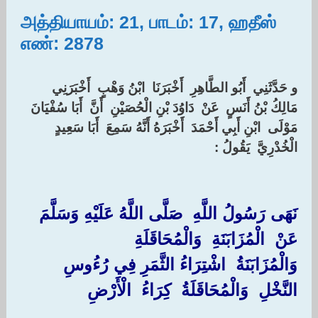
அத்தியாயம்: 21, பாடம்: 17, ஹதீஸ்
எண்: 2878
‏و حَدَّثَنِي ‏ ‏أَبُو الطَّاهِرِ ‏ ‏أَخْبَرَنَا ‏ ‏ابْنُ وَهْبٍ ‏ ‏أَخْبَرَنِي ‏
‏مَالِكُ بْنُ أَنَسٍ ‏ ‏عَنْ ‏ ‏دَاوُدَ بْنِ الْحُصَيْنِ ‏ ‏أَنَّ ‏ ‏أَبَا سُفْيَانَ ‏
‏مَوْلَى ‏ ‏ابْنِ أَبِي أَحْمَدَ ‏ ‏أَخْبَرَهُ أَنَّهُ سَمِعَ ‏ ‏أَبَا سَعِيدٍ
الْخُدْرِيَّ ‏ ‏يَقُولُ : ‏
نَهَى رَسُولُ اللَّهِ ‏ ‏صَلَّى اللَّهُ عَلَيْهِ وَسَلَّمَ ‏
‏عَنْ ‏ ‏الْمُزَابَنَةِ ‏ ‏وَالْمُحَاقَلَةِ ‏
‏وَالْمُزَابَنَةُ ‏ ‏اشْتِرَاءُ الثَّمَرِ فِي رُءُوسِ
النَّخْلِ ‏ ‏وَالْمُحَاقَلَةُ ‏ ‏كِرَاءُ ‏ ‏الْأَرْضِ