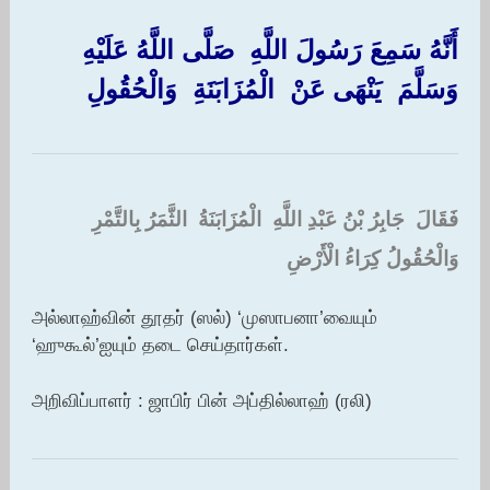
أَنَّهُ سَمِعَ رَسُولَ اللَّهِ ‏ ‏صَلَّى اللَّهُ عَلَيْهِ
وَسَلَّمَ ‏ ‏يَنْهَى عَنْ ‏ ‏الْمُزَابَنَةِ ‏ ‏وَالْحُقُولِ ‏
فَقَالَ ‏ ‏جَابِرُ بْنُ عَبْدِ اللَّهِ ‏ ‏الْمُزَابَنَةُ ‏ ‏الثَّمَرُ بِالتَّمْرِ
وَالْحُقُولُ كِرَاءُ الْأَرْضِ
அல்லாஹ்வின் தூதர் (ஸல்) ‘முஸாபனா’வையும்
‘ஹுகூல்’ஐயும் தடை செய்தார்கள்.
அறிவிப்பாளர் : ஜாபிர் பின் அப்தில்லாஹ் (ரலி)