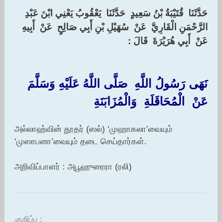
‏حَدَّثَنَا ‏ ‏قُتَيْبَةُ بْنُ سَعِيدٍ ‏ ‏حَدَّثَنَا ‏ ‏يَعْقُوبُ يَعْنِي ابْنَ عَبْدِ
الرَّحْمَنِ الْقَارِيَّ ‏ ‏عَنْ ‏ ‏سُهَيْلِ بْنِ أَبِي صَالِحٍ ‏ ‏عَنْ ‏ ‏أَبِيهِ ‏
‏عَنْ ‏ ‏أَبِي هُرَيْرَةَ ‏ ‏قَالَ : ‏
نَهَى رَسُولُ اللَّهِ ‏ ‏صَلَّى اللَّهُ عَلَيْهِ وَسَلَّمَ ‏
‏عَنْ ‏ ‏الْمُحَاقَلَةِ ‏ ‏وَالْمُزَابَنَةِ
அல்லாஹ்வின் தூதர் (ஸல்) ‘முஹாகலா’வையும்
‘முஸாபனா’வையும் தடை செய்தார்கள்.
அறிவிப்பாளர் : அபூஹுரைரா (ரலி)
குறிப்பு :