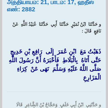
அத்தியாயம்: 21, பாடம்: 17, ஹதீஸ்
எண்: 2882
‏و حَدَّثَنَا ‏ ‏ابْنُ نُمَيْرٍ ‏ ‏حَدَّثَنَا ‏ ‏أَبِي ‏ ‏حَدَّثَنَا ‏ ‏عُبَيْدُ اللَّهِ ‏ ‏عَنْ ‏
‏نَافِعٍ ‏ ‏قَالَ : ‏
ذَهَبْتُ مَعَ ‏ ‏ابْنِ عُمَرَ ‏ ‏إِلَى ‏ ‏رَافِعِ بْنِ خَدِيجٍ ‏
‏حَتَّى أَتَاهُ ‏ ‏بِالْبَلَاطِ ‏ ‏فَأَخْبَرَهُ أَنَّ رَسُولَ اللَّهِ ‏
‏صَلَّى اللَّهُ عَلَيْهِ وَسَلَّمَ ‏ ‏نَهَى عَنْ ‏ ‏كِرَاءِ ‏
‏الْمَزَارِعِ ‏
و حَدَّثَنِي ‏ ‏ابْنُ أَبِي خَلَفٍ ‏ ‏وَحَجَّاجُ بْنُ الشَّاعِرِ ‏ ‏قَالَا