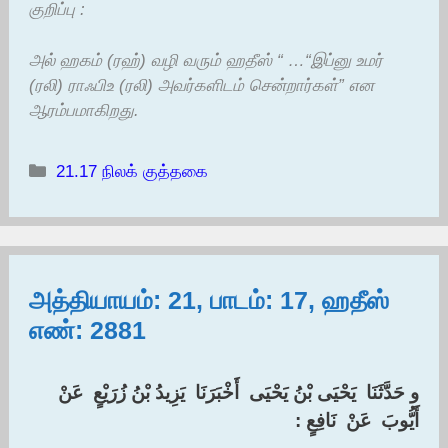
குறிப்பு :
அல் ஹகம் (ரஹ்) வழி வரும் ஹதீஸ் “ …“இப்னு உமர்
(ரலி) ராஃபிஉ (ரலி) அவர்களிடம் சென்றார்கள்” என
ஆரம்பமாகிறது.
Categories
21.17 நிலக் குத்தகை
அத்தியாயம்: 21, பாடம்: 17, ஹதீஸ்
எண்: 2881
‏و حَدَّثَنَا ‏ ‏يَحْيَى بْنُ يَحْيَى ‏ ‏أَخْبَرَنَا ‏ ‏يَزِيدُ بْنُ زُرَيْعٍ ‏ ‏عَنْ ‏
‏أَيُّوبَ ‏ ‏عَنْ ‏ ‏نَافِعٍ : ‏