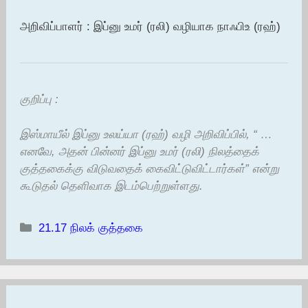
அறிவிப்பாளர் : இப்னு உமர் (ரலி) வழியாக நாஃபிஉ (ரஹ்)
குறிப்பு :
இஸ்மாயீல் இப்னு உலய்யா (ரஹ்) வழி அறிவிப்பில், “ …
எனவே, அதன் பின்னர் இப்னு உமர் (ரலி) நிலத்தைக்
குத்தகைக்கு விடுவதைக் கைவிட்டுவிட்டார்கள்” என்று
கூடுதல் தெளிவாக இடம்பெற்றுள்ளது.
Categories
21.17 நிலக் குத்தகை