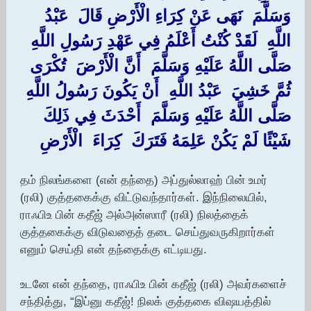
وَسَلَّمَ ‏ ‏نَهَى عَنْ كِرَاءِ الْأَرْضِ قَالَ ‏ ‏عَبْدُ
اللَّهِ ‏ ‏لَقَدْ كُنْتُ أَعْلَمُ فِي عَهْدِ رَسُولِ اللَّهِ ‏
‏صَلَّى اللَّهُ عَلَيْهِ وَسَلَّمَ ‏ ‏أَنَّ الْأَرْضَ ‏ ‏تُكْرَى
‏ثُمَّ خَشِيَ ‏ ‏عَبْدُ اللَّهِ ‏ ‏أَنْ يَكُونَ رَسُولُ اللَّهِ ‏
‏صَلَّى اللَّهُ عَلَيْهِ وَسَلَّمَ ‏ ‏أَحْدَثَ فِي ذَلِكَ
شَيْئًا لَمْ يَكُنْ عَلِمَهُ فَتَرَكَ ‏ ‏كِرَاءَ ‏ ‏الْأَرْضِ
தம் நிலங்களை (என் தந்தை) அப்துல்லாஹ் பின் உமர்
(ரலி) குத்தகைக்கு விட்டுவந்தார்கள். இந்நிலையில்,
ராஃபிஉ பின் கதீஜ் அல்அன்ஸாரீ (ரலி) நிலத்தைக்
குத்தகைக்கு விடுவதைத் தடை செய்துவருகிறார்கள்
எனும் செய்தி என் தந்தைக்கு எட்டியது.
உடனே என் தந்தை, ராஃபிஉ பின் கதீஜ் (ரலி) அவர்களைச்
சந்தித்து, “இப்னு கதீஜ்! நிலக் குத்தகை விஷயத்தில்