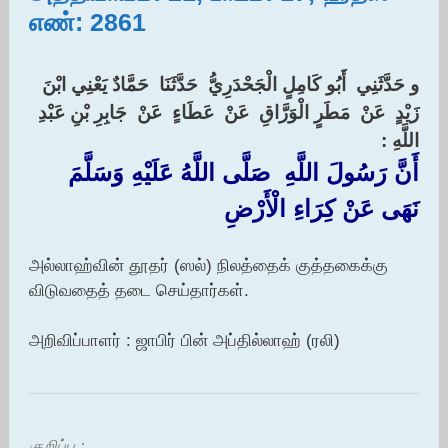
எண்: 2861
‏و حَدَّثَنِي ‏ ‏أَبُو كَامِلٍ الْجَحْدَرِيُّ ‏ ‏حَدَّثَنَا ‏ ‏حَمَّادٌ يَعْنِي ابْنَ
زَيْدٍ ‏ ‏عَنْ ‏ ‏مَطَرٍ الْوَرَّاقِ ‏ ‏عَنْ ‏ ‏عَطَاءٍ ‏ ‏عَنْ ‏ ‏جَابِرِ بْنِ عَبْدِ
اللَّهِ : ‏
أَنَّ رَسُولَ اللَّهِ ‏ ‏صَلَّى اللَّهُ عَلَيْهِ وَسَلَّمَ ‏
‏نَهَى عَنْ كِرَاءِ الْأَرْضِ
அல்லாஹ்வின் தூதர் (ஸல்) நிலத்தைக் குத்தகைக்கு
விடுவதைத் தடை செய்தார்கள்.
அறிவிப்பாளர் : ஜாபிர் பின் அப்தில்லாஹ் (ரலி)
குறிப்பு :