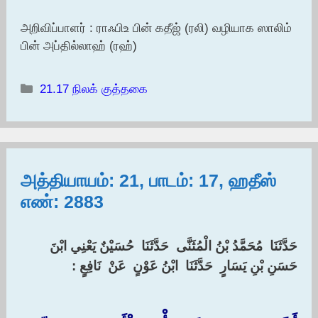
அறிவிப்பாளர் : ராஃபிஉ பின் கதீஜ் (ரலி) வழியாக ஸாலிம்
பின் அப்தில்லாஹ் (ரஹ்)
Categories
21.17 நிலக் குத்தகை
அத்தியாயம்: 21, பாடம்: 17, ஹதீஸ்
எண்: 2883
‏حَدَّثَنَا ‏ ‏مُحَمَّدُ بْنُ الْمُثَنَّى ‏ ‏حَدَّثَنَا ‏ ‏حُسَيْنٌ يَعْنِي ابْنَ
حَسَنِ بْنِ يَسَارٍ ‏ ‏حَدَّثَنَا ‏ ‏ابْنُ عَوْنٍ ‏ ‏عَنْ ‏ ‏نَافِعٍ : ‏