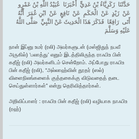
حَدَّثَنَا ‏ ‏زَكَرِيَّاءُ بْنُ عَدِيٍّ ‏ ‏أَخْبَرَنَا ‏ ‏عُبَيْدُ اللَّهِ بْنُ عَمْرٍو ‏
‏عَنْ ‏ ‏زَيْدٍ ‏ ‏عَنْ ‏ ‏الْحَكَمِ ‏ ‏عَنْ ‏ ‏نَافِعٍ ‏ ‏عَنْ ‏ ‏ابْنِ عُمَرَ ‏ ‏أَنَّهُ
أَتَى ‏ ‏رَافِعًا ‏ ‏فَذَكَرَ هَذَا الْحَدِيثَ عَنْ النَّبِيِّ ‏ ‏صَلَّى اللَّهُ
عَلَيْهِ وَسَلَّمَ
நான் இப்னு உமர் (ரலி) அவர்களுடன் (மஸ்ஜிதுந் நபவீ
அருகில்) ‘பலாத்து’ எனும் இடத்திலிருந்த ராஃபிஉ பின்
கதீஜ் (ரலி) அவர்களிடம் சென்றோம். அப்போது ராஃபிஉ
பின் கதீஜ் (ரலி), “அல்லாஹ்வின் தூதர் (ஸல்)
விளைநிலங்களைக் குத்தகைக்கு விடுவதைத் தடை
செய்துள்ளார்கள்” என்று தெரிவித்தார்கள்.
அறிவிப்பாளர் : ராஃபிஉ பின் கதீஜ் (ரலி) வழியாக நாஃபிஉ
(ரஹ்)