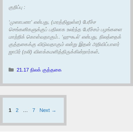
குறிப்பு :
‘முஸாபனா’ என்பது, (மரத்திலுள்ள) பேரீச்ச
செங்கனிகளுக்குப் பதிலாக உலர்ந்த பேரீச்சம் பழங்களை
மாற்றிக் கொள்வதாகும்.. ‘ஹுகூல்’ என்பது, நிலத்தைக்
குத்தகைக்கு விடுவதாகும் என்று இதன் அறிவிப்பாளர்
ஜாபிர் (ரலி) விளக்கமளித்திருக்கின்றார்கள்
.
Categories
21.17 நிலக் குத்தகை
Page
Page
Page
1
2
…
7
Next
→