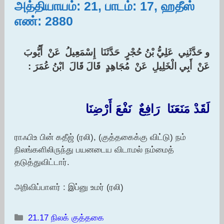
அத்தியாயம்: 21, பாடம்: 17, ஹதீஸ்
எண்: 2880
‏و حَدَّثَنِي ‏ ‏عَلِيُّ بْنُ حُجْرٍ ‏ ‏حَدَّثَنَا ‏ ‏إِسْمَعِيلُ ‏ ‏عَنْ ‏ ‏أَيُّوبَ ‏
‏عَنْ ‏ ‏أَبِي الْخَلِيلِ ‏ ‏عَنْ ‏ ‏مُجَاهِدٍ ‏ ‏قَالَ قَالَ ‏ ‏ابْنُ عُمَرَ : ‏
لَقَدْ مَنَعَنَا ‏ ‏رَافِعٌ ‏ ‏نَفْعَ أَرْضِنَا
ராஃபிஉ பின் கதீஜ் (ரலி), (குத்தகைக்கு விட்டு) நம்
நிலங்களிலிருந்து பயனடைய விடாமல் நம்மைத்
தடுத்துவிட்டார்.
அறிவிப்பாளர் : இப்னு உமர் (ரலி)
Categories
21.17 நிலக் குத்தகை