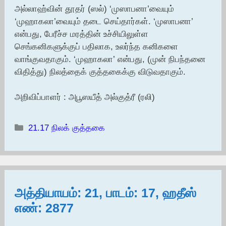
அல்லாஹ்வின் தூதர் (ஸல்) ‘முஸாபனா’வையும்
‘முஹாகலா’வையும் தடை செய்தார்கள். ‘முஸாபனா’
என்பது, பேரீச்ச மரத்தின் உச்சியிலுள்ள
செங்கனிகளுக்குப் பதிலாக, உலர்ந்த கனிகளை
வாங்குவதாகும். ‘முஹாகலா’ என்பது, (முன் நிபந்தனை
விதித்து) நிலத்தைக் குத்தகைக்கு விடுவதாகும்.
அறிவிப்பாளர் : அபூஸயீத் அல்குத்ரீ (ரலி)
Categories
21.17 நிலக் குத்தகை
அத்தியாயம்: 21, பாடம்: 17, ஹதீஸ்
எண்: 2877