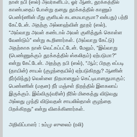
நான் நபி (ஸல்) அவர்களிடம், ஓர் ஆண், தூக்கத்தில்
காண்பதைப் போன்று தனது தூக்கத்தில் காணும்
பெண்(ணின் மீது குளியல் கடமையாகுமா? என்பது) பற்றி
கேட்டேன். அதற்கு அல்லாஹ்வின் தூதர் (ஸல்),
“அவ்வாறு அவள் கண்டால் அவள் குளித்துக் கொள்ள
வேண்டும்” என்று கூறினார்கள். (அவ்வாறு கேட்டு)
அதற்காக நான் வெட்கப்பட்டேன். மேலும், “இவ்வாறு
(பெண்ணுக்கும் தூக்கத்தில் ஸ்கலிதம்) ஏற்படுமா?”
என்று கேட்டேன். அதற்கு நபி (ஸல்), “ஆம்; பிறகு எப்படி
(தாயின்) சாயல் (குழந்தையில்) ஏற்படுகிறது? ஆணின்
நீர்(விந்து) வெள்ளை நிறமானதும் கெட்டியானதுமாகும்;
பெண்ணின் (மதன) நீர் மஞ்சள் நிறத்தில் இளகலாய்
இருக்கும். இவ்விரு(வரின்) நீரில் மிகைத்து விடுவது
அல்லது முந்தி விடுவதன் சாயலில்தான் குழந்தை
பிறக்கிறது” என்று விளக்கினார்கள்.
அறிவிப்பாளர் : உம்மு ஸுலைம் (ரலி)