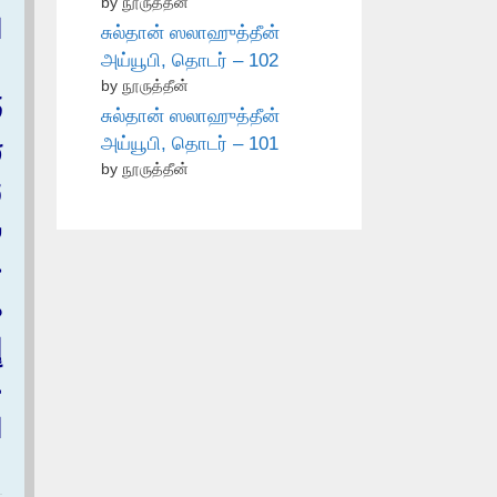
by நூருத்தீன்
ا
சுல்தான் ஸலாஹுத்தீன்
அய்யூபி, தொடர் – 102
‏
by நூருத்தீன்
ف
சுல்தான் ஸலாஹுத்தீன்
அய்யூபி, தொடர் – 101
ر
by நூருத்தீன்
و
ش
ح
ص
إ
ع
ا