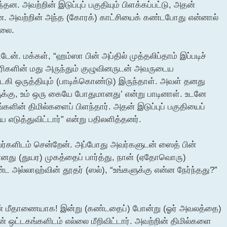
ந்தன. அவற்றின் இடுப்புப் பகுதியும் பிளக்கப்பட்டு, அதன்
தன. அவற்றின் அந்த (கோரக்) காட்சியைக் கண்டபோது என்னால்
்லை.
ேன். மக்கள், “ஹம்ஸா பின் அப்தில் முத்தலிப்தாம் இப்படிச்
ஸாரிகளின் மது அருந்தும் குழுவினருடன் அவருடைய
டகி ஒருத்தியும் (பாடிக்கொண்டு) இருந்தாள். அவள் தனது
ுக்கு, உம் ஒரு கையே போதுமானது’ என்று பாடினாள். உடனே
ளின் திமில்களைப் பிளந்தார். அதன் இடுப்புப் பகுதியைப்
எடுத்துவிட்டார்” என்று பதிலளித்தனர்.
ர்களிடம் சென்றேன். அப்போது அவர்களுடன் ஸைத் பின்
எனது (துயர) முகத்தைப் பார்த்து, நான் (ஏதோவொரு)
 அல்லாஹ்வின் தூதர் (ஸல்), “உங்களுக்கு என்ன நேர்ந்தது?”
ின் மீதாணையாக! இன்று (கண்டதைப்) போன்று (ஓர் அவலத்தை)
ஒட்டகங்களிடம் எல்லை மீறிவிட்டார். அவற்றின் திமில்களை