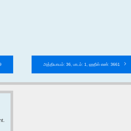
9
அத்தியாயம்: 36, பாடம்: 1, ஹதீஸ் எண்: 3661
t.