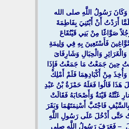
رٍ وَكَانَ رَسُولُ اللَّهِ صلى الله
أَرَدْتُ أَنْ أَبْتَنِيَ بِفَاطِمَةَ
صَوَّاغًا مِنْ بَنِي قَيْنُقَاعَ
َوَّاغِينَ فَأَسْتَعِينَ بِهِ فِي وَلِيمَةِ
 وَالْغَرَائِرِ وَالْحِبَالِ وَشَارِفَاىَ
ْتُ حِينَ جَمَعْتُ مَا جَمَعْتُ فَإِذَا
أُخِذَ مِنْ أَكْبَادِهِمَا فَلَمْ أَمْلِكْ
َ هَذَا قَالُوا فَعَلَهُ حَمْزَةُ بْنُ عَبْدِ
َنَّتْهُ قَيْنَةٌ وَأَصْحَابَهُ فَقَالَتْ
ِالسَّيْفِ فَاجْتَبَّ أَسْنِمَتَهُمَا وَبَقَرَ
ْتُ حَتَّى أَدْخُلَ عَلَى رَسُولِ اللَّهِ
لَ – فَعَرَفَ رَسُولُ اللَّهِ صلى