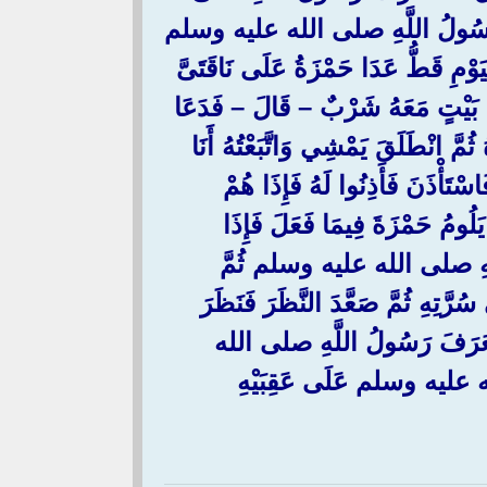
 رَسُولُ اللَّهِ صلى الله عليه وسلم
ْيَوْمِ قَطُّ عَدَا حَمْزَةُ عَلَى نَاقَتَىَّ
فِي بَيْتٍ مَعَهُ شَرْبٌ – قَالَ – فَدَعَا
 انْطَلَقَ يَمْشِي وَاتَّبَعْتُهُ أَنَا
ْتَأْذَنَ فَأَذِنُوا لَهُ فَإِذَا هُمْ
 حَمْزَةَ فِيمَا فَعَلَ فَإِذَا
 اللَّهِ صلى الله عليه وسلم ثُمَّ
 سُرَّتِهِ ثُمَّ صَعَّدَ النَّظَرَ فَنَظَرَ
ِي فَعَرَفَ رَسُولُ اللَّهِ صلى الله
ه عليه وسلم عَلَى عَقِبَيْهِ