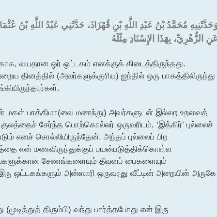
وَحَدَّثَنِيهِ مُحَمَّدُ بْنُ عَبْدِ اللَّهِ بْنِ قُهْزَاذَ، حَدَّثَنِي عَبْدُ اللَّهِ بْنُ ع
َنِ الزُّهْرِيِّ، بِهَذَا الإِسْنَادِ مِثْلَهُ ‏
பங்காக, வயதான ஓர் ஒட்டகம் எனக்குக் கிடைத்திருந்தது.
ைய தினத்தில் (அவர்களுக்குரிய) ஐந்தில் ஒரு பாகத்திலிருந்து
ியிருந்தார்கள்.
ின் மகள் பாத்திமா(வை மணந்து) அவர்களுடன் இல்லற உறவைத்
லத்தைச் சேர்ந்த பொற்கொல்லர் ஒருவரிடம், ‘இத்கிர்’ புல்லைச்
ம் எனச் சொல்லியிருந்தேன். அந்தப் புல்லைப் பிற
த்தை என் மணவிருந்துக்குப் பயன்படுத்திக்கொள்ள
கங்களுக்கான சேணங்களையும் தீவனப் பைகளையும்
இரு ஒட்டகங்களும் அன்ஸாரி ஒருவரது வீட்டின் அறையின் அருகே
 (முடித்துத் திரும்பி) வந்து பார்த்தபோது என் இரு