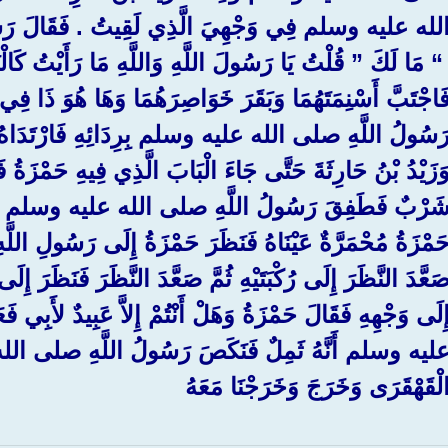
لله عليه وسلم فِي وَجْهِيَ الَّذِي لَقِيتُ ‏.‏ فَقَالَ
 “‏ مَا لَكَ ‏”‏ قُلْتُ يَا رَسُولَ اللَّهِ وَاللَّهِ مَا رَأَيْتُ كَال
َاجْتَبَّ أَسْنِمَتَهُمَا وَبَقَرَ خَوَاصِرَهُمَا وَهَا هُوَ ذَا 
َسُولُ اللَّهِ صلى الله عليه وسلم بِرِدَائِهِ فَارْتَدَاهُ ثُمَّ
َزَيْدُ بْنُ حَارِثَةَ حَتَّى جَاءَ الْبَابَ الَّذِي فِيهِ حَمْزَةُ فَاس
َرْبٌ فَطَفِقَ رَسُولُ اللَّهِ صلى الله عليه وسلم يَلُومُ
َمْزَةُ مُحْمَرَّةٌ عَيْنَاهُ فَنَظَرَ حَمْزَةُ إِلَى رَسُولِ
َعَّدَ النَّظَرَ إِلَى رُكْبَتَيْهِ ثُمَّ صَعَّدَ النَّظَرَ فَنَظَرَ إِلَى
ِلَى وَجْهِهِ فَقَالَ حَمْزَةُ وَهَلْ أَنْتُمْ إِلاَّ عَبِيدٌ لأَب
ليه وسلم أَنَّهُ ثَمِلٌ فَنَكَصَ رَسُولُ اللَّهِ صلى الل
لْقَهْقَرَى وَخَرَجَ وَخَرَجْنَا مَعَهُ ‏