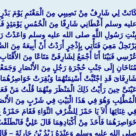
َانَتْ لِي شَارِفٌ مِنْ نَصِيبِي مِنَ الْمَغْنَمِ يَوْمَ بَدْ
ليه وسلم أَعْطَانِي شَارِفًا مِنَ الْخُمُسِ يَوْمَئِذٍ فَلَمَّا 
ِنْتِ رَسُولِ اللَّهِ صلى الله عليه وسلم وَاعَدْتُ رَجُلاً 
َرْتَحِلُ مَعِيَ فَنَأْتِي بِإِذْخِرٍ أَرَدْتُ أَنْ أَبِيعَهُ مِنَ الصّ
ُرْسِي فَبَيْنَا أَنَا أَجْمَعُ لِشَارِفَىَّ مَتَاعًا مِنَ الأَقْتَابِ
ُنَاخَانِ إِلَى جَنْبِ حُجْرَةِ رَجُلٍ مِنَ الأَنْصَارِ وَجَمَع
َارِفَاىَ قَدِ اجْتُبَّتْ أَسْنِمَتُهُمَا وَبُقِرَتْ خَوَاصِرُهُمَا وَ
َيْنَىَّ حِينَ رَأَيْتُ ذَلِكَ الْمَنْظَرَ مِنْهُمَا قُلْتُ مَنْ فَعَل
لْمُطَّلِبِ وَهُوَ فِي هَذَا الْبَيْتِ فِي شَرْبٍ مِنَ الأَنْصَارِ غ
ِي غِنَائِهَا أَلاَ يَا حَمْزَ لِلشُّرُفِ النِّوَاءِ فَقَامَ حَمْزَةُ ب
َوَاصِرَهُمَا فَأَخَذَ مِنْ أَكْبَادِهِمَا قَالَ عَلِيٌّ فَانْطَلَق
لى الله عليه وسلم وَعِنْدَهُ زَيْدُ بْنُ حَارِثَةَ – قَا