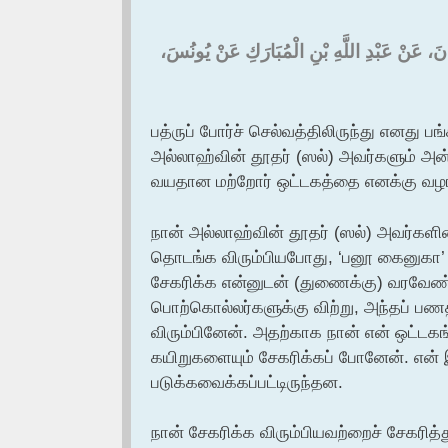
ُثْمَانَ، عَنْ عَبْدِ اللَّهِ بْنِ الْمُبَارَكِ عَنْ يُونُسَ
பத்ருப் போர்ச் செல்வத்திலிருந்து எனது 
அல்லாஹ்வின் தூதர் (ஸல்) அவர்களும் அன்ற
வயதான மற்றோர் ஒட்டகத்தை எனக்கு வழங்க
நான் அல்லாஹ்வின் தூதர் (ஸல்) அவர்கள
தொடங்க விரும்பியபோது, ‘பனூ கைனுகா’ கு
சேகரிக்க என்னுடன் (துணைக்கு) வரவேண்டு
பொற்கொல்லர்களுக்கு விற்று, அந்தப் பண
விரும்பினேன். அதற்காக நான் என் ஒட்ட
கயிறுகளையும் சேகரிக்கப் போனேன். என் 
படுக்கவைக்கப்பட்டிருந்தன.
நான் சேகரிக்க விரும்பியவற்றைச் சேகரித்து