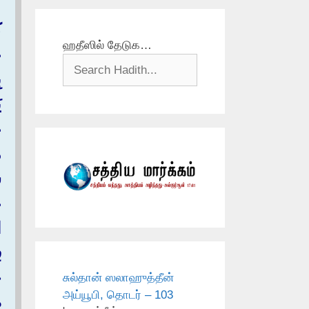
ك
ஹதீஸில் தேடுக…
ع
ب
ي
ع
م
ش
ع
ا
ف
خ
சுல்தான் ஸலாஹுத்தீன்
அய்யூபி, தொடர் – 103
ص