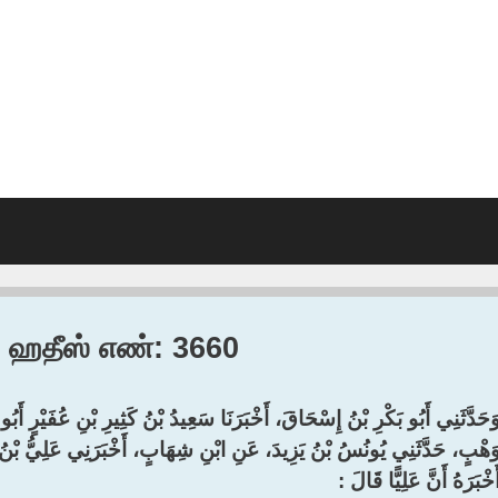
1, ஹதீஸ் எண்: 3660
َحَدَّثَنِي أَبُو بَكْرِ بْنُ إِسْحَاقَ، أَخْبَرَنَا سَعِيدُ بْنُ كَثِيرِ بْنِ عُفَيْرٍ أَبُو 
وَهْبٍ، حَدَّثَنِي يُونُسُ بْنُ يَزِيدَ، عَنِ ابْنِ شِهَابٍ، أَخْبَرَنِي عَلِيُّ بْنُ
َخْبَرَهُ أَنَّ عَلِيًّا قَالَ :‏