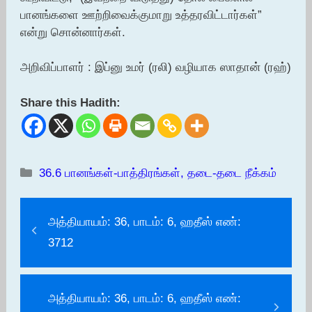
பானங்களை ஊற்றிவைக்குமாறு உத்தரவிட்டார்கள்”
என்று சொன்னார்கள்.
அறிவிப்பாளர் : இப்னு உமர் (ரலி) வழியாக ஸாதான் (ரஹ்)
Share this Hadith:
Categories
36.6 பானங்கள்-பாத்திரங்கள், தடை-தடை நீக்கம்
அத்தியாயம்: 36, பாடம்: 6, ஹதீஸ் எண்:
3712
அத்தியாயம்: 36, பாடம்: 6, ஹதீஸ் எண்: