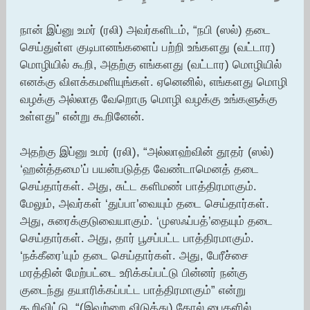
நான் இப்னு உமர் (ரலி) அவர்களிடம், “நபி (ஸல்) தடை
செய்துள்ள குடிபானங்களைப் பற்றி உங்களது (வட்டார)
மொழியில் கூறி, அதற்கு எங்களது (வட்டார) மொழியில்
எனக்கு விளக்கமளியுங்கள். ஏனெனில், எங்களது மொழி
வழக்கு அல்லாத வேறொரு மொழி வழக்கு உங்களுக்கு
உள்ளது” என்று கூறினேன்.
அதற்கு இப்னு உமர் (ரலி), “அல்லாஹ்வின் தூதர் (ஸல்)
‘ஹன்த்தமை’ப் பயன்படுத்த வேண்டாமெனத் தடை
செய்தார்கள். அது, சுட்ட களிமண் பாத்திரமாகும்.
மேலும், அவர்கள் ‘துப்பா’வையும் தடை செய்தார்கள்.
அது, சுரைக்குடுவையாகும். ‘முஸஃப்பத்’தையும் தடை
செய்தார்கள். அது, தார் பூசப்பட்ட பாத்திரமாகும்.
‘நக்கீரை’யும் தடை செய்தார்கள். அது, பேரீச்சை
மரத்தின் மேற்பட்டை உரிக்கப்பட்டு பின்னர் நன்கு
குடைந்து தயாரிக்கப்பட்ட பாத்திரமாகும்” என்று
கூறிவிட்டு, “(இவற்றை விடுத்து) தோல் பைகளில்