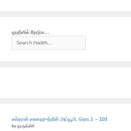
ஹதீஸில் தேடுக…
சுல்தான் ஸலாஹுத்தீன் அய்யூபி, தொடர் – 103
by நூருத்தீன்