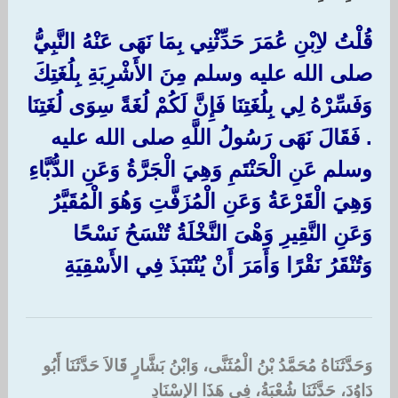
قُلْتُ لاِبْنِ عُمَرَ حَدِّثْنِي بِمَا نَهَى عَنْهُ النَّبِيُّ
صلى الله عليه وسلم مِنَ الأَشْرِبَةِ بِلُغَتِكَ
وَفَسِّرْهُ لِي بِلُغَتِنَا فَإِنَّ لَكُمْ لُغَةً سِوَى لُغَتِنَا
‏.‏ فَقَالَ نَهَى رَسُولُ اللَّهِ صلى الله عليه
وسلم عَنِ الْحَنْتَمِ وَهِيَ الْجَرَّةُ وَعَنِ الدُّبَّاءِ
وَهِيَ الْقَرْعَةُ وَعَنِ الْمُزَفَّتِ وَهُوَ الْمُقَيَّرُ
وَعَنِ النَّقِيرِ وَهْىَ النَّخْلَةُ تُنْسَحُ نَسْحًا
وَتُنْقَرُ نَقْرًا وَأَمَرَ أَنْ يُنْتَبَذَ فِي الأَسْقِيَةِ
وَحَدَّثَنَاهُ مُحَمَّدُ بْنُ الْمُثَنَّى، وَابْنُ بَشَّارٍ قَالاَ حَدَّثَنَا أَبُو
دَاوُدَ، حَدَّثَنَا شُعْبَةُ، فِي هَذَا الإِسْنَادِ ‏