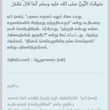
سَمِعْتُ النَّبِيَّ صلى الله عليه وسلم كَمَا قَالَ مَعْمَرٌ
நபி (ஸல்), “பறவை சகுனம் ஏதும் கிடையாது.
சகுனங்களில் சிறந்தது நற்குறியாகும்” என்று கூறியதை
நான் செவியுற்றேன். அப்போது, “நற்குறி என்பது என்ன,
அல்லாஹ்வின் தூதரே?” என்று கேட்கப்பட்டது. அதற்கு
அவர்கள், “நீங்கள் செவியுறுகின்ற நல்ல சொல்தான்”
என்று பதிலளித்தார்கள்.
அறிவிப்பாளர் : அபூஹுரைரா (ரலி)
குறிப்பு :
உகைல் பின் காலித் (ரஹ்) வழி அறிவிப்பில், “நபி (ஸல்)
கூறியதைச் செவியுற்றேன்“ என்ற குறிப்பு