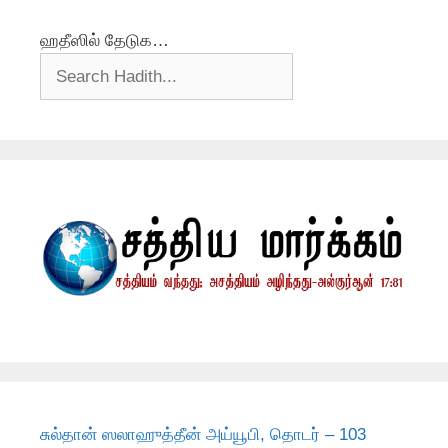
ஹதீஸில் தேடுக…
சுல்தான் ஸலாஹுத்தீன் அய்யூபி, தொடர் – 103