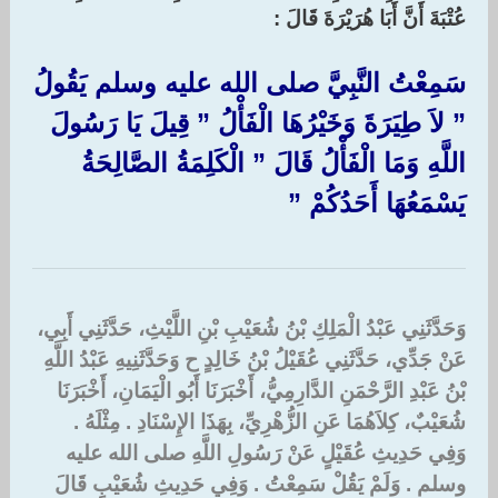
عُتْبَةَ أَنَّ أَبَا هُرَيْرَةَ قَالَ :‏
سَمِعْتُ النَّبِيَّ صلى الله عليه وسلم يَقُولُ
‏”‏ لاَ طِيَرَةَ وَخَيْرُهَا الْفَأْلُ ‏” قِيلَ يَا رَسُولَ
اللَّهِ وَمَا الْفَأْلُ قَالَ ‏”‏ الْكَلِمَةُ الصَّالِحَةُ
يَسْمَعُهَا أَحَدُكُمْ ‏”‏
وَحَدَّثَنِي عَبْدُ الْمَلِكِ بْنُ شُعَيْبِ بْنِ اللَّيْثِ، حَدَّثَنِي أَبِي،
عَنْ جَدِّي، حَدَّثَنِي عُقَيْلُ بْنُ خَالِدٍ ح وَحَدَّثَنِيهِ عَبْدُ اللَّهِ
بْنُ عَبْدِ الرَّحْمَنِ الدَّارِمِيُّ، أَخْبَرَنَا أَبُو الْيَمَانِ، أَخْبَرَنَا
شُعَيْبٌ، كِلاَهُمَا عَنِ الزُّهْرِيِّ، بِهَذَا الإِسْنَادِ ‏.‏ مِثْلَهُ ‏.‏
وَفِي حَدِيثِ عُقَيْلٍ عَنْ رَسُولِ اللَّهِ صلى الله عليه
وسلم ‏.‏ وَلَمْ يَقُلْ سَمِعْتُ ‏.‏ وَفِي حَدِيثِ شُعَيْبٍ قَالَ