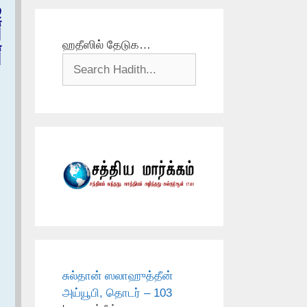
ا
َ
ஹதீஸில் தேடுக…
‏
சுல்தான் ஸலாஹுத்தீன்
அய்யூபி, தொடர் – 103