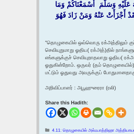
‏فِي كُلِّ صَلَاةٍ قِرَاءَةٌ فَمَا أَسْمَعَن
أَخْفَى مِنَّا أَخْفَيْنَاهُ مِنْكُمْ وَمَنْ
“தொழுகையில் ஒவ்வொரு ரக்அத்திலும் கு
செவியுறுமாறு ஓதிய( ரக்அத்)தில் நாங்களும
எங்களுக்குச் செவியுறாதவாறு ஓதிய( ரக்அ
ஓதுகின்றோம். ஒருவர் (தம் தொழுகையில்
மட்டும் ஓதுவது அவருக்குப் போதுமானதாக
அறிவிப்பாளர் : அபூஹுரைரா (ரலி)
Share this Hadith:
Categories
4.11: தொழுகையில் அல்ஃபாத்திஹா அத்தியாயம