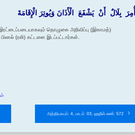
ُمِرَ ‏ ‏بِلَالٌ ‏ ‏أَنْ ‏ ‏يَشْفَعَ ‏ ‏الْأَذَانَ وَيُوتِرَ الْإِقَامَةَ ‏
ட்டைப்படையாகவும் தொழுகை அறிவிப்பு (இகாமத்)
ிலால் (ரலி) கட்டளை இடப்பட்டார்கள்.
ம்
அத்தியாயம்: 4, பாடம்: 03, ஹதீஸ் எண்: 572