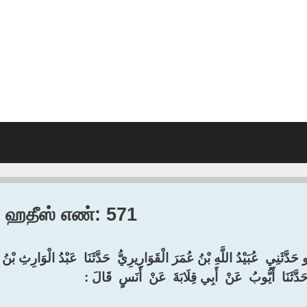
2, ஹதீஸ் எண்: 571
 حَدَّثَنِي ‏ ‏عُبَيْدُ اللَّهِ بْنُ عُمَرَ الْقَوَارِيرِيُّ ‏ ‏حَدَّثَنَا ‏ ‏عَبْدُ الْوَارِثِ بْنُ
َدَّثَنَا ‏ ‏أَيُّوبُ ‏ ‏عَنْ ‏ ‏أَبِي قِلَابَةَ ‏ ‏عَنْ ‏ ‏أَنَسٍ ‏ ‏قَالَ ‏:‏