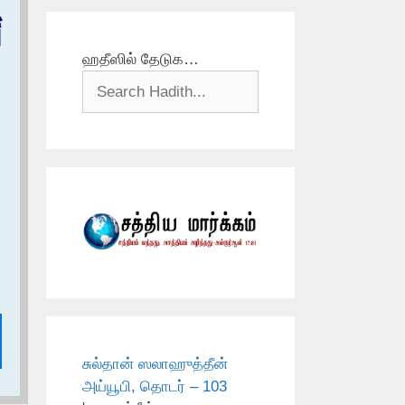
أ
ஹதீஸில் தேடுக…
சுல்தான் ஸலாஹுத்தீன்
அய்யூபி, தொடர் – 103