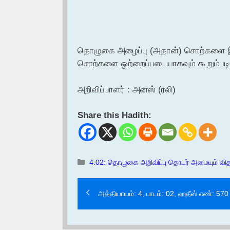
தொழுகை அழைப்பு (அதான்) சொற்களை இர
சொற்களை ஒற்றைப்படையாகவும் கூறும்படி ப
அறிவிப்பாளர் : அனஸ் (ரலி)
Share this Hadith:
Categories
4.02: தொழுகை அறிவிப்பு தொடர் அமையும் வித
அத்தியாயம்: 4, பாடம்: 02, ஹதீஸ் எண்: 570