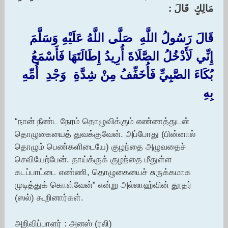
مَالِكٍ ‏ ‏قَالَ :‏‏
قَالَ رَسُولُ اللَّهِ ‏ ‏صَلَّى اللَّهُ عَلَيْهِ وَسَلَّمَ ‏
‏إِنِّي لَأَدْخُلُ الصَّلَاةَ أُرِيدُ إِطَالَتَهَا فَأَسْمَعُ
بُكَاءَ الصَّبِيِّ فَأُخَفِّفُ مِنْ شِدَّةِ ‏ ‏وَجْدِ ‏ ‏أُمِّهِ
بِهِ
‏
“நான் நீண்ட நேரம் தொழுவிக்கும் எண்ணத்துடன்
தொழுகையைத் துவக்குவேன். அப்போது (பின்னால்
தொழும் பெண்களிடையே) குழந்தை அழுவதைச்
செவியேற்பேன். தாய்க்குக் குழந்தை மீதுள்ள
கடப்பாட்டை எண்ணி, தொழுகையைச் சுருக்கமாக
முடித்துக் கொள்வேன்” என்று அல்லாஹ்வின் தூதர்
(ஸல்) கூறினார்கள்.
அறிவிப்பாளர் : அனஸ் (ரலி)