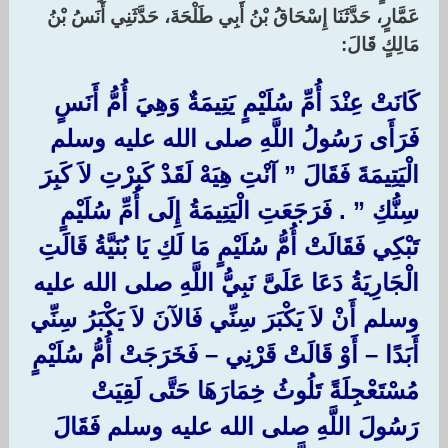
عَمَّارٍ، حَدَّثَنَا إِسْحَاقُ بْنُ أَبِي طَلْحَةَ، حَدَّثَنِي أَنَسُ بْنُ
مَالِكٍ قَالَ:‏ ‏
كَانَتْ عِنْدَ أُمِّ سُلَيْمٍ يَتِيمَةٌ وَهِيَ أُمُّ أَنَسٍ
فَرَأَى رَسُولُ اللَّهِ صلى الله عليه وسلم
الْيَتِيمَةَ فَقَالَ ‏”‏ آنْتِ هِيَهْ لَقَدْ كَبِرْتِ لاَ كَبِرَ
سِنُّكِ ‏”‏ ‏.‏ فَرَجَعَتِ الْيَتِيمَةُ إِلَى أُمِّ سُلَيْمٍ
تَبْكِي فَقَالَتْ أُمُّ سُلَيْمٍ مَا لَكِ يَا بُنَيَّةُ قَالَتِ
الْجَارِيَةُ دَعَا عَلَىَّ نَبِيُّ اللَّهِ صلى الله عليه
وسلم أَنْ لاَ يَكْبَرَ سِنِّي فَالآنَ لاَ يَكْبَرُ سِنِّي
أَبَدًا – أَوْ قَالَتْ قَرْنِي – فَخَرَجَتْ أُمُّ سُلَيْمٍ
مُسْتَعْجِلَةً تَلُوثُ خِمَارَهَا حَتَّى لَقِيَتْ
رَسُولَ اللَّهِ صلى الله عليه وسلم فَقَالَ