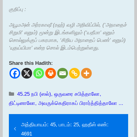
குறிப்பு :
அபூமஅன் அர்ரகாஷீ (ரஹ்) வழி அறிவிப்பில், (‘அநாதைச்
சிறுமி’ எனும்) மூன்று இடங்களிலும் (‘யதீமா’ எனும்
சொல்லுக்குப் பகரமாக, ‘சிறிய அநாதைப் பெண்’ எனும்)
‘யுதய்யிமா’ என்ற சொல் இடம்பெற்றுள்ளது.
Share this Hadith:
Categories
45.25 நபி (ஸல்), ஒருவரை சபித்தாலோ,
திட்டினாலோ, அவருக்கெதிராகப் பிரார்த்தித்தாலோ ...
அத்தியாயம்: 45, பாடம்: 25, ஹதீஸ் எண்:
4691