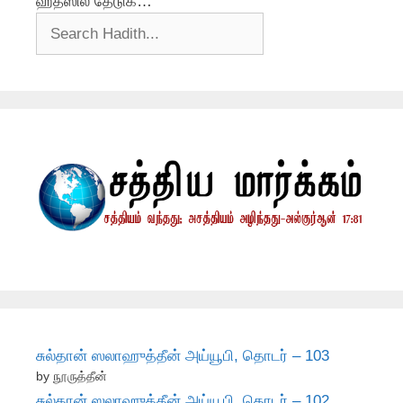
ஹதீஸில் தேடுக…
சுல்தான் ஸலாஹுத்தீன் அய்யூபி, தொடர் – 103
by நூருத்தீன்
சுல்தான் ஸலாஹுத்தீன் அய்யூபி, தொடர் – 102