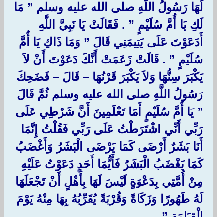
لَهَا رَسُولُ اللَّهِ صلى الله عليه وسلم ‏”‏ مَا
لَكِ يَا أُمَّ سُلَيْمٍ ‏”‏ ‏.‏ فَقَالَتْ يَا نَبِيَّ اللَّهِ
أَدَعَوْتَ عَلَى يَتِيمَتِي قَالَ ‏”‏ وَمَا ذَاكِ يَا أُمَّ
سُلَيْمٍ ‏”‏ ‏.‏ قَالَتْ زَعَمَتْ أَنَّكَ دَعَوْتَ أَنْ لاَ
يَكْبَرَ سِنُّهَا وَلاَ يَكْبَرَ قَرْنُهَا – قَالَ – فَضَحِكَ
رَسُولُ اللَّهِ صلى الله عليه وسلم ثُمَّ قَالَ
‏”‏ يَا أُمَّ سُلَيْمٍ أَمَا تَعْلَمِينَ أَنَّ شَرْطِي عَلَى
رَبِّي أَنِّي اشْتَرَطْتُ عَلَى رَبِّي فَقُلْتُ إِنَّمَا
أَنَا بَشَرٌ أَرْضَى كَمَا يَرْضَى الْبَشَرُ وَأَغْضَبُ
كَمَا يَغْضَبُ الْبَشَرُ فَأَيُّمَا أَحَدٍ دَعَوْتُ عَلَيْهِ
مِنْ أُمَّتِي بِدَعْوَةٍ لَيْسَ لَهَا بِأَهْلٍ أَنْ تَجْعَلَهَا
لَهُ طَهُورًا وَزَكَاةً وَقُرْبَةً يُقَرِّبُهُ بِهَا مِنْهُ يَوْمَ
الْقِيَامَةِ ‏”‏ ‏