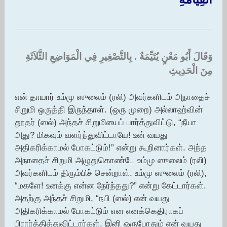
وَقَالَ أَبُو مَعْنٍ يُتَيِّمَةٌ ‏.‏ بِالتَّصْغِيرِ فِي الْمَوَاضِعِ الثَّلاَثَةِ
مِنَ الْحَدِيثِ ‏
என் தாயார் உம்மு ஸுலைம் (ரலி) அவர்களிடம் அநாதைச்
சிறுமி ஒருத்தி இருந்தாள். (ஒரு முறை) அல்லாஹ்வின்
தூதர் (ஸல்) அந்தச் சிறுமியைப் பார்த்துவிட்டு, “நீயா
அது? மிகவும் வளர்ந்துவிட்டாயே! உன் வயது
அதிகரிக்காமல் போகட்டும்!” என்று கூறினார்கள். அந்த
அநாதைச் சிறுமி அழுதுகொண்டே உம்மு ஸுலைம் (ரலி)
அவர்களிடம் திரும்பிச் சென்றாள். உம்மு ஸுலைம் (ரலி),
“மகளே! உனக்கு என்ன நேர்ந்தது?” என்று கேட்டார்கள்.
அதற்கு அந்தச் சிறுமி, “நபி (ஸல்) என் வயது
அதிகரிக்காமல் போகட்டும் என எனக்கெதிராகப்
பிரார்த்தித்துவிட்டார்கள். இனி ஒருபோதும் என் வயது