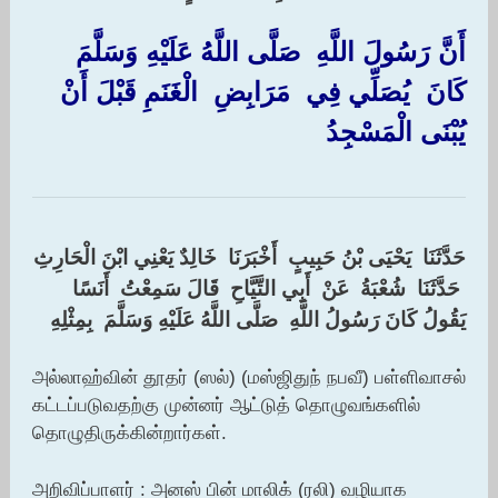
أَنَّ رَسُولَ اللَّهِ ‏ ‏صَلَّى اللَّهُ عَلَيْهِ وَسَلَّمَ ‏
‏كَانَ ‏ ‏يُصَلِّي فِي ‏ ‏مَرَابِضِ ‏ ‏الْغَنَمِ قَبْلَ أَنْ ‏
‏يُبْنَى الْمَسْجِدُ ‏
حَدَّثَنَا ‏ ‏يَحْيَى بْنُ حَبِيبٍ ‏ ‏أَخْبَرَنَا ‏ ‏خَالِدٌ يَعْنِي ابْنَ الْحَارِثِ
‏ ‏حَدَّثَنَا ‏ ‏شُعْبَةُ ‏ ‏عَنْ ‏ ‏أَبِي التَّيَّاحِ ‏ ‏قَالَ سَمِعْتُ ‏ ‏أَنَسًا ‏
‏يَقُولُ كَانَ رَسُولُ اللَّهِ ‏ ‏صَلَّى اللَّهُ عَلَيْهِ وَسَلَّمَ ‏ ‏بِمِثْلِهِ ‏
அல்லாஹ்வின் தூதர் (ஸல்) (மஸ்ஜிதுந் நபவீ) பள்ளிவாசல்
கட்டப்படுவதற்கு முன்னர் ஆட்டுத் தொழுவங்களில்
தொழுதிருக்கின்றார்கள்.
அறிவிப்பாளர் : அனஸ் பின் மாலிக் (ரலி) வழியாக