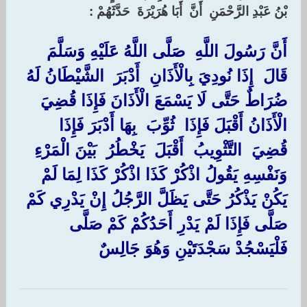
بْنُ عَبْدِ الرَّحْمَنِ ‏ ‏أَنَّ ‏ ‏أَبَا هُرَيْرَةَ ‏ ‏حَدَّثَهُمْ ‏:‏
‏أَنَّ رَسُولَ اللَّهِ ‏ ‏صَلَّى اللَّهُ عَلَيْهِ وَسَلَّمَ ‏
‏قَالَ ‏ ‏إِذَا نُودِيَ بِالْأَذَانِ ‏ ‏أَدْبَرَ ‏ ‏الشَّيْطَانُ لَهُ
ضُرَاطٌ حَتَّى لَا يَسْمَعَ الْأَذَانَ فَإِذَا قُضِيَ
الْأَذَانُ أَقْبَلَ فَإِذَا ‏ ‏ثُوِّبَ ‏ ‏بِهَا أَدْبَرَ فَإِذَا
قُضِيَ ‏ ‏التَّثْوِيبُ ‏ ‏أَقْبَلَ ‏ ‏يَخْطُرُ ‏ ‏بَيْنَ الْمَرْءِ
وَنَفْسِهِ يَقُولُ اذْكُرْ كَذَا اذْكُرْ كَذَا لِمَا لَمْ
يَكُنْ يَذْكُرُ حَتَّى يَظَلَّ الرَّجُلُ إِنْ يَدْرِي كَمْ
صَلَّى فَإِذَا لَمْ يَدْرِ أَحَدُكُمْ كَمْ صَلَّى
فَلْيَسْجُدْ سَجْدَتَيْنِ وَهُوَ جَالِسٌ ‏