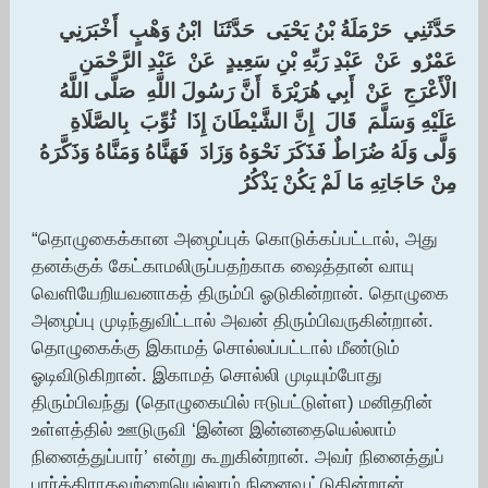
‏حَدَّثَنِي ‏ ‏حَرْمَلَةُ بْنُ يَحْيَى ‏ ‏حَدَّثَنَا ‏ ‏ابْنُ وَهْبٍ ‏ ‏أَخْبَرَنِي ‏
‏عَمْرٌو ‏ ‏عَنْ ‏ ‏عَبْدِ رَبِّهِ بْنِ سَعِيدٍ ‏ ‏عَنْ ‏ ‏عَبْدِ الرَّحْمَنِ
الْأَعْرَجِ ‏ ‏عَنْ ‏ ‏أَبِي هُرَيْرَةَ ‏ ‏أَنَّ رَسُولَ اللَّهِ ‏ ‏صَلَّى اللَّهُ
عَلَيْهِ وَسَلَّمَ ‏ ‏قَالَ ‏ ‏إِنَّ الشَّيْطَانَ إِذَا ‏ ‏ثُوِّبَ ‏ ‏بِالصَّلَاةِ
وَلَّى وَلَهُ ضُرَاطٌ فَذَكَرَ نَحْوَهُ وَزَادَ ‏ ‏فَهَنَّاهُ وَمَنَّاهُ وَذَكَّرَهُ
مِنْ حَاجَاتِهِ مَا لَمْ يَكُنْ يَذْكُرُ
“தொழுகைக்கான அழைப்புக் கொடுக்கப்பட்டால், அது
தனக்குக் கேட்காமலிருப்பதற்காக ஷைத்தான் வாயு
வெளியேறியவனாகத் திரும்பி ஓடுகின்றான். தொழுகை
அழைப்பு முடிந்துவிட்டால் அவன் திரும்பிவருகின்றான்.
தொழுகைக்கு இகாமத் சொல்லப்பட்டால் மீண்டும்
ஓடிவிடுகிறான். இகாமத் சொல்லி முடியும்போது
திரும்பிவந்து (தொழுகையில் ஈடுபட்டுள்ள) மனிதரின்
உள்ளத்தில் ஊடுருவி ‘இன்ன இன்னதையெல்லாம்
நினைத்துப்பார்’ என்று கூறுகின்றான். அவர் நினைத்துப்
பார்த்திராதவற்றையெல்லாம் நினைவூட்டுகின்றான்