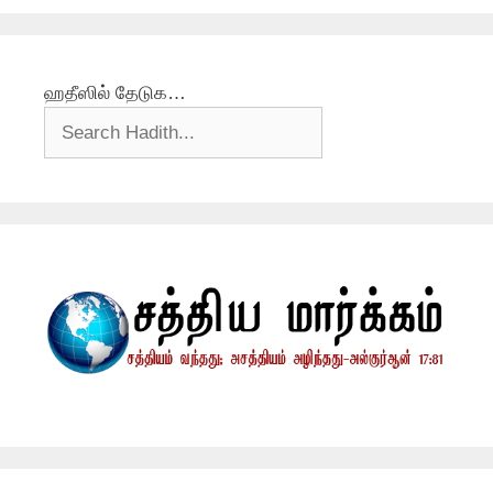
ஹதீஸில் தேடுக…