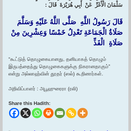
‏سَلْمَانَ الْأَغَرِّ ‏ ‏عَنْ ‏ ‏أَبِي هُرَيْرَةَ ‏ ‏قَالَ ‏:‏
قَالَ رَسُولُ اللَّهِ ‏ ‏صَلَّى اللَّهُ عَلَيْهِ وَسَلَّمَ ‏
‏صَلَاةُ الْجَمَاعَةِ تَعْدِلُ خَمْسًا وَعِشْرِينَ مِنْ
صَلَاةِ ‏ ‏الْفَذِّ
“கூட்டுத் தொழுகையானது, தனியாகத் தொழும்
இருபத்தைந்து தொழுகைகளுக்கு நிகரானதாகும்”
என்று அல்லாஹ்வின் தூதர் (ஸல்) கூறினார்கள்.
அறிவிப்பாளர் : அபூஹுரைரா (ரலி)
Share this Hadith: