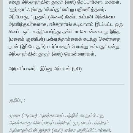
என்று அல்லாஹ்வின் தூதர் (ஸல்) கேட்டார்கள். மக்கள்,
‘ஹர்ஷா’ அல்லது ‘லிஃப்து’ என்று பதிலளித்தனர்.
அப்போது, “யூனுஸ் (அலை) நீண்ட கம்பளி அங்கியை
அணிந்தவர்களாக, ஈச்சநாரால் கடிவாளம் இடப்பட்ட ஒரு
சிவப்பு ஒட்டகத்திலமர்ந்து தல்பியா சொன்னவாறு இந்த
(மலைக் குன்றின்) பள்ளத்தாக்கைக் கடந்து சென்றதை
நான் (இப்போதும்) பார்ப்பதைப் போன்று உள்ளது” என்று
அல்லாஹ்வின் தூதர் (ஸல்) சொன்னார்கள்.
அறிவிப்பாளர் : இப்னு அப்பாஸ் (ரலி)
குறிப்பு :
மூஸா (அலை) அவர்களைப் பற்றிக் கூறும்போது
அவர்களது நிறத்தைப் பற்றியும் முடியைப் பற்றியும்
அல்லாஹ்வின் தூதர் (ஸல்) ஏதோ குறிப்பிட்டார்கள்.