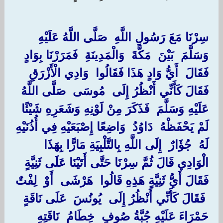
سِرْنَا مَعَ رَسُولِ اللَّهِ ‏ ‏صَلَّى اللَّهُ عَلَيْهِ
وَسَلَّمَ ‏ ‏بَيْنَ ‏ ‏مَكَّةَ ‏ ‏وَالْمَدِينَةِ ‏ ‏فَمَرَرْنَا بِوَادٍ
فَقَالَ ‏ ‏أَيُّ وَادٍ هَذَا فَقَالُوا ‏ ‏وَادِي الْأَزْرَقِ ‏
‏فَقَالَ كَأَنِّي أَنْظُرُ إِلَى ‏ ‏مُوسَى ‏ ‏صَلَّى اللَّهُ
عَلَيْهِ وَسَلَّمَ ‏ ‏فَذَكَرَ مِنْ لَوْنِهِ وَشَعَرِهِ شَيْئًا
لَمْ يَحْفَظْهُ ‏ ‏دَاوُدُ ‏ ‏وَاضِعًا إِصْبَعَيْهِ فِي أُذُنَيْهِ
لَهُ ‏ ‏جُؤَارٌ ‏ ‏إِلَى اللَّهِ بِالتَّلْبِيَةِ مَارًّا بِهَذَا
الْوَادِي قَالَ ثُمَّ سِرْنَا حَتَّى أَتَيْنَا عَلَى ثَنِيَّةٍ
فَقَالَ أَيُّ ثَنِيَّةٍ هَذِهِ قَالُوا ‏ ‏هَرْشَى ‏ ‏أَوْ ‏ ‏لِفْتٌ
‏ ‏فَقَالَ كَأَنِّي أَنْظُرُ إِلَى ‏ ‏يُونُسَ ‏ ‏عَلَى نَاقَةٍ
حَمْرَاءَ عَلَيْهِ جُبَّةُ صُوفٍ ‏ ‏خِطَامُ ‏ ‏نَاقَتِهِ