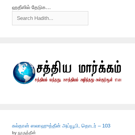
ஹதீஸில் தேடுக…
சுல்தான் ஸலாஹுத்தீன் அய்யூபி, தொடர் – 103
by நூருத்தீன்