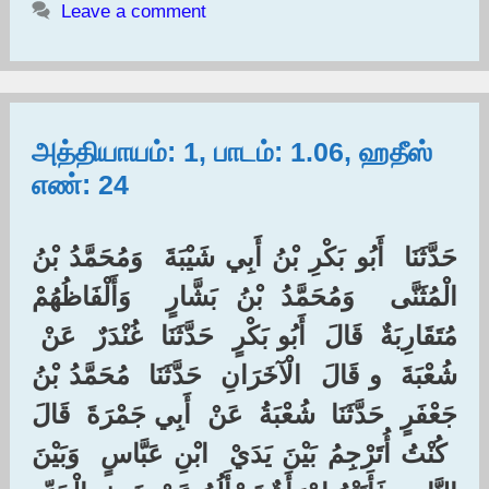
Leave a comment
அத்தியாயம்: 1, பாடம்: 1.06, ஹதீஸ்
எண்: 24
حَدَّثَنَا ‏ ‏أَبُو بَكْرِ بْنُ أَبِي شَيْبَةَ ‏ ‏وَمُحَمَّدُ بْنُ
الْمُثَنَّى ‏ ‏وَمُحَمَّدُ بْنُ بَشَّارٍ ‏ ‏وَأَلْفَاظُهُمْ
مُتَقَارِبَةٌ ‏ ‏قَالَ ‏ ‏أَبُو بَكْرٍ ‏ ‏حَدَّثَنَا ‏ ‏غُنْدَرٌ ‏ ‏عَنْ ‏
‏شُعْبَةَ ‏ ‏و قَالَ ‏ ‏الْآخَرَانِ ‏ ‏حَدَّثَنَا ‏ ‏مُحَمَّدُ بْنُ
جَعْفَرٍ ‏ ‏حَدَّثَنَا ‏ ‏شُعْبَةُ ‏ ‏عَنْ ‏ ‏أَبِي جَمْرَةَ ‏ ‏قَالَ
‏ ‏كُنْتُ أُتَرْجِمُ بَيْنَ يَدَيْ ‏ ‏ابْنِ عَبَّاسٍ ‏ ‏وَبَيْنَ