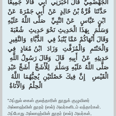
الْجَهْضَمِيُّ ‏ ‏قَالَ أَخْبَرَنِي ‏ ‏أَبِي ‏ ‏قَالَا ‏ ‏جَمِيعًا
‏ ‏حَدَّثَنَا ‏ ‏قُرَّةُ بْنُ خَالِدٍ ‏ ‏عَنْ ‏ ‏أَبِي جَمْرَةَ ‏ ‏عَنْ
‏ ‏ابْنِ عَبَّاسٍ ‏ ‏عَنْ النَّبِيِّ ‏ ‏صَلَّى اللَّهُ عَلَيْهِ
وَسَلَّمَ ‏ ‏بِهَذَا الْحَدِيثِ نَحْوَ حَدِيثِ ‏ ‏شُعْبَةَ ‏
‏وَقَالَ أَنْهَاكُمْ عَمَّا يُنْبَذُ فِي ‏ ‏الدُّبَّاءِ ‏ ‏وَالنَّقِيرِ ‏
‏وَالْحَنْتَمِ ‏ ‏وَالْمُزَفَّتِ ‏ ‏وَزَادَ ‏ ‏ابْنُ مُعَاذٍ ‏ ‏فِي
حَدِيثِهِ ‏ ‏عَنْ ‏ ‏أَبِيهِ ‏ ‏قَالَ ‏ ‏وَقَالَ رَسُولُ اللَّهِ ‏
‏صَلَّى اللَّهُ عَلَيْهِ وَسَلَّمَ ‏ ‏لِلْأَشَجِّ ‏ ‏أَشَجِّ عَبْدِ
الْقَيْسِ ‏ ‏إِنَّ فِيكَ خَصْلَتَيْنِ يُحِبُّهُمَا اللَّهُ ‏
‏الْحِلْمُ ‏ ‏وَالْأَنَاةُ ‏
“அப்துல் கைஸ் குலத்தாரின் தூதுக் குழுவினர்
அல்லாஹ்வின் தூதர் (ஸல்) அவர்களிடம் வந்தார்கள்.
அப்போது அல்லாஹ்வின் தூதர் (ஸல்) அவர்கள்,