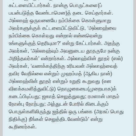
கட்டளையிட்டார்கள். நான்கு பொருட்களை(ப்
பயன்படுத்த வேண்டாமென)த் தடை செய்தார்கள்.
அல்லாஹ் ஒருவனையே நம்பிக்கை கொள்ளுமாறு
அவர்களுக்குக் கட்டளையிட்டுவிட்டு, ‘அல்லாஹ்வை
நம்பிக்கை கொள்வது என்றால் என்னவென்று
உங்களுக்குத் தெரியுமா?’ என்று கேட்டார்கள். அதற்கு
அவர்கள், ‘அல்லாஹ்வும் அவனுடைய தூதருமே நன்கு
அறிந்தவர்கள்’ என்றார்கள். அல்லாஹ்வின் தூதர் (ஸல்)
அவர்கள், ‘வணக்கத்திற்கு உரியவன் அல்லாஹ்வைத்
தவிர வேறில்லை என்றும் முஹம்மத் (ஆகிய நான்)
அல்லாஹ்வின் தூதர் என்றும் உறுதி கூறுவது (என
விளக்கமளித்துவிட்டு) தொழுகையை(முறையாக)க்
கடைப்பிடிப்பது; ஜகாத் செலுத்துவது; ரமளான் மாதம்
நோன்பு நோற்பது; அத்துடன் போரில் கிடைக்கும்
பொருள்களிலிருந்து ஐந்தில் ஒரு பங்கை (அரசுப் பொது
நிதிக்கு) நீங்கள் செலுத்திடவேண்டும்’ என்று
கூறினார்கள்.