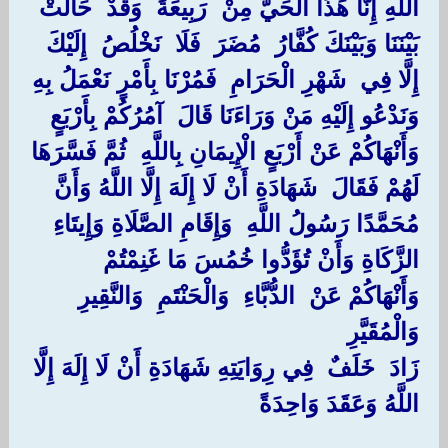
اللَّهِ إِنَّا هَذَا الْحَيَّ مِنْ ‏ ‏رَبِيعَةَ ‏ ‏وَقَدْ ‏ ‏حَالَتْ ‏
‏بَيْنَنَا وَبَيْنَكَ كُفَّارُ ‏ ‏مُضَرَ ‏ ‏فَلَا ‏ ‏نَخْلُصُ ‏ ‏إِلَيْكَ
إِلَّا فِي ‏ ‏شَهْرِ الْحَرَامِ ‏ ‏فَمُرْنَا بِأَمْرٍ نَعْمَلُ بِهِ
وَنَدْعُو إِلَيْهِ مَنْ وَرَاءَنَا قَالَ ‏ ‏آمُرُكُمْ بِأَرْبَعٍ
وَأَنْهَاكُمْ عَنْ أَرْبَعٍ الْإِيمَانِ بِاللَّهِ ‏ ‏ثُمَّ فَسَّرَهَا
لَهُمْ فَقَالَ ‏ ‏شَهَادَةِ أَنْ لَا إِلَهَ إِلَّا اللَّهُ وَأَنَّ ‏
‏مُحَمَّدًا رَسُولُ اللَّهِ ‏ ‏وَإِقَامِ الصَّلَاةِ وَإِيتَاءِ
الزَّكَاةِ وَأَنْ تُؤَدُّوا خُمُسَ مَا غَنِمْتُمْ
وَأَنْهَاكُمْ عَنْ ‏ ‏الدُّبَّاءِ ‏ ‏وَالْحَنْتَمِ ‏ ‏وَالنَّقِيرِ ‏
‏وَالْمُقَيَّرِ ‏
‏زَادَ ‏ ‏خَلَفٌ ‏ ‏فِي رِوَايَتِهِ شَهَادَةِ أَنْ لَا إِلَهَ إِلَّا
اللَّهُ وَعَقَدَ وَاحِدَةً