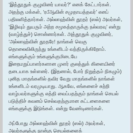
‘இத்தூதுக் குழுவினர் யாவர்?’ எனக் கேட்டார்கள்.
அதற்கு மக்கள், ‘ரபீஆவின் சமுதாயத்தவர்’ எனப்
பதிலளித்தார்கள். அல்லாஹ்வின் தூதர் (ஸல்) அவர்கள்,
‘இழிவும் துயரும் அற்ற சமூகத்தாருக்கு நல்வரவு’ என்று
(வாழ்த்துச்) சொன்னார்கள். அத்தூதுக் குழுவினர்,
‘அல்லாஹ்வின் தூதரே! நாங்கள் வெகு
தொலைவிலிருந்து உங்களிடம் வந்திருக்கிறோம்.
எங்களுக்கும் உங்களுக்குமிடையே
இறைமறுப்பாளர்களான முளர் குலத்துக் கிளையினர்
தடையாக உள்ளனர். (இதனால், போர் நிறுத்தம் நிகழும்)
புனித மாதங்களில் தவிர வேறு மாதங்களில் நாங்கள்
உங்களிடம் வரமுடியாது. ஆகவே, எங்களைச் சுற்றி
வாழ்பவர்களுக்கு எத்தி வைப்பதற்கும் நாங்கள் செயல்
படுத்திச் சுவனம் செல்வதற்குமான கட்டளைகளை
எங்களுக்கு இடுங்கள். என்று வேண்டினார்கள்.
அப்போது அல்லாஹ்வின் தூதர் (ஸல்) அவர்கள்,
அவர்களுக்கு நான்கு செயல்களைக்