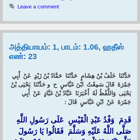
Leave a comment
அத்தியாயம்: 1, பாடம்: 1.06, ஹதீஸ்
எண்: 23
حَدَّثَنَا ‏ ‏خَلَفُ بْنُ هِشَامٍ ‏ ‏حَدَّثَنَا ‏ ‏حَمَّادُ بْنُ زَيْدٍ ‏ ‏عَنْ ‏ ‏أَبِي
جَمْرَةَ ‏ ‏قَالَ سَمِعْتُ ‏ ‏ابْنَ عَبَّاسٍ ‏ ‏ح ‏ ‏و حَدَّثَنَا ‏ ‏يَحْيَى بْنُ
يَحْيَى ‏ ‏وَاللَّفْظُ لَهُ ‏ ‏أَخْبَرَنَا ‏ ‏عَبَّادُ بْنُ عَبَّادٍ ‏ ‏عَنْ ‏ ‏أَبِي
جَمْرَةَ ‏ ‏عَنْ ‏ ‏ابْنِ عَبَّاسٍ ‏ ‏قَالَ ‏:‏
‏قَدِمَ ‏ ‏وَفْدُ عَبْدِ الْقَيْسِ ‏ ‏عَلَى رَسُولِ اللَّهِ ‏
‏صَلَّى اللَّهُ عَلَيْهِ وَسَلَّمَ ‏ ‏فَقَالُوا يَا رَسُولَ