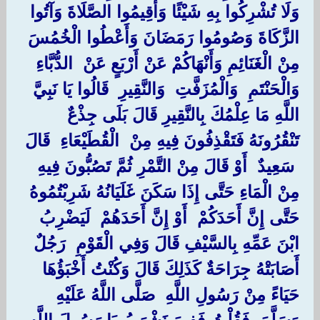
وَلَا تُشْرِكُوا بِهِ شَيْئًا وَأَقِيمُوا الصَّلَاةَ وَآتُوا
الزَّكَاةَ وَصُومُوا رَمَضَانَ وَأَعْطُوا الْخُمُسَ
مِنْ الْغَنَائِمِ وَأَنْهَاكُمْ عَنْ أَرْبَعٍ عَنْ ‏ ‏الدُّبَّاءِ ‏
‏وَالْحَنْتَمِ ‏ ‏وَالْمُزَفَّتِ ‏ ‏وَالنَّقِيرِ ‏ ‏قَالُوا يَا نَبِيَّ
اللَّهِ مَا عِلْمُكَ بِالنَّقِيرِ قَالَ بَلَى جِذْعٌ
تَنْقُرُونَهُ فَتَقْذِفُونَ فِيهِ مِنْ ‏ ‏الْقُطَيْعَاءِ ‏ ‏قَالَ
‏ ‏سَعِيدٌ ‏ ‏أَوْ قَالَ مِنْ التَّمْرِ ثُمَّ تَصُبُّونَ فِيهِ
مِنْ الْمَاءِ حَتَّى إِذَا سَكَنَ غَلَيَانُهُ شَرِبْتُمُوهُ
حَتَّى إِنَّ أَحَدَكُمْ ‏ ‏أَوْ إِنَّ أَحَدَهُمْ ‏ ‏لَيَضْرِبُ
ابْنَ عَمِّهِ بِالسَّيْفِ قَالَ وَفِي الْقَوْمِ ‏ ‏رَجُلٌ ‏
‏أَصَابَتْهُ جِرَاحَةٌ كَذَلِكَ قَالَ وَكُنْتُ أَخْبَؤُهَا
حَيَاءً مِنْ رَسُولِ اللَّهِ ‏ ‏صَلَّى اللَّهُ عَلَيْهِ