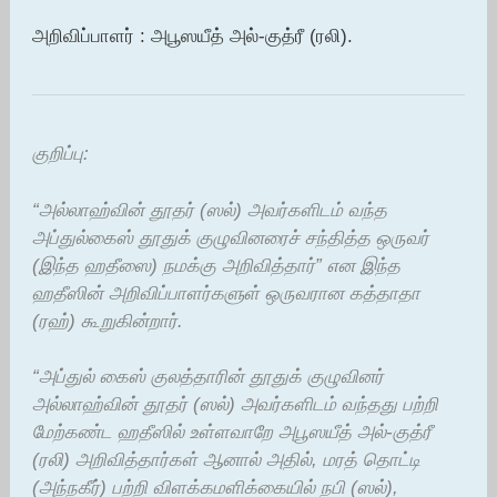
அறிவிப்பாளர் : அபூஸயீத் அல்-குத்ரீ (ரலி).
குறிப்பு:
“அல்லாஹ்வின் தூதர் (ஸல்) அவர்களிடம் வந்த
அப்துல்கைஸ் தூதுக் குழுவினரைச் சந்தித்த ஒருவர்
(இந்த ஹதீஸை) நமக்கு அறிவித்தார்” என இந்த
ஹதீஸின் அறிவிப்பாளர்களுள் ஒருவரான கத்தாதா
(ரஹ்) கூறுகின்றார்.
“அப்துல் கைஸ் குலத்தாரின் தூதுக் குழுவினர்
அல்லாஹ்வின் தூதர் (ஸல்) அவர்களிடம் வந்தது பற்றி
மேற்கண்ட ஹதீஸில் உள்ளவாறே அபூஸயீத் அல்-குத்ரீ
(ரலி) அறிவித்தார்கள் ஆனால் அதில், மரத் தொட்டி
(அந்நகீர்) பற்றி விளக்கமளிக்கையில் நபி (ஸல்),