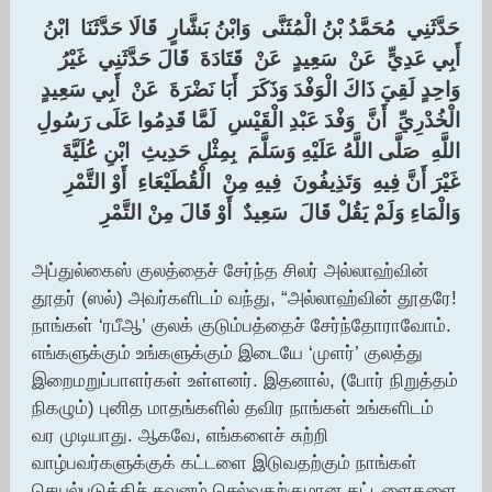
حَدَّثَنِي ‏ ‏مُحَمَّدُ بْنُ الْمُثَنَّى ‏ ‏وَابْنُ بَشَّارٍ ‏ ‏قَالَا حَدَّثَنَا ‏ ‏ابْنُ
أَبِي عَدِيٍّ ‏ ‏عَنْ ‏ ‏سَعِيدٍ ‏ ‏عَنْ ‏ ‏قَتَادَةَ ‏ ‏قَالَ حَدَّثَنِي ‏ ‏غَيْرُ
وَاحِدٍ لَقِيَ ذَاكَ الْوَفْدَ وَذَكَرَ ‏ ‏أَبَا نَضْرَةَ ‏ ‏عَنْ ‏ ‏أَبِي سَعِيدٍ
الْخُدْرِيِّ ‏ ‏أَنَّ ‏ ‏وَفْدَ عَبْدِ الْقَيْسِ ‏ ‏لَمَّا قَدِمُوا عَلَى رَسُولِ
اللَّهِ ‏ ‏صَلَّى اللَّهُ عَلَيْهِ وَسَلَّمَ ‏ ‏بِمِثْلِ حَدِيثِ ‏ ‏ابْنِ عُلَيَّةَ ‏
‏غَيْرَ أَنَّ فِيهِ ‏ ‏وَتَذِيفُونَ ‏ ‏فِيهِ مِنْ ‏ ‏الْقُطَيْعَاءِ ‏ ‏أَوْ التَّمْرِ
وَالْمَاءِ وَلَمْ يَقُلْ قَالَ ‏ ‏سَعِيدٌ ‏ ‏أَوْ قَالَ مِنْ التَّمْرِ ‏
அப்துல்கைஸ் குலத்தைச் சேர்ந்த சிலர் அல்லாஹ்வின்
தூதர் (ஸல்) அவர்களிடம் வந்து, “அல்லாஹ்வின் தூதரே!
நாங்கள் ‘ரபீஆ’ குலக் குடும்பத்தைச் சேர்ந்தோராவோம்.
எங்களுக்கும் உங்களுக்கும் இடையே ‘முளர்’ குலத்து
இறைமறுப்பாளர்கள் உள்ளனர். இதனால், (போர் நிறுத்தம்
நிகழும்) புனித மாதங்களில் தவிர நாங்கள் உங்களிடம்
வர முடியாது. ஆகவே, எங்களைச் சுற்றி
வாழ்பவர்களுக்குக் கட்டளை இடுவதற்கும் நாங்கள்
செயல்படுத்திச் சுவனம் செல்வதற்குமான கட்டளைகளை