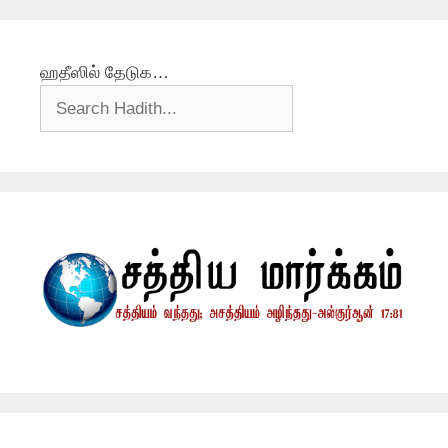
ஹதீஸில் தேடுக…