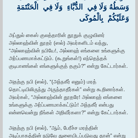
وَسَطُهُ وَلَا فِي ‏ ‏الدُّبَّاءِ ‏ ‏وَلَا فِي ‏ ‏الْحَنْتَمَةِ ‏
‏وَعَلَيْكُمْ ‏ ‏بِالْمُوكَى ‏
அப்துல் கைஸ் குலத்தாரின் தூதுக் குழுவினர்
அல்லாஹ்வின் தூதர் (ஸல்) அவர்களிடம் வந்து,
“அல்லாஹ்வின் நபியே!, அல்லாஹ் எங்களை உங்களுக்கு
அர்ப்பணமாக்கட்டும். (கூறுங்கள்!) எந்தெந்தக்
குடிபானங்கள் எங்களுக்குத் தகும்?” என்று கேட்டார்கள்.
அதற்கு நபி (ஸல்), “(அந்நகீர் எனும்) மரத்
தொட்டியிலிருந்து அருந்தாதீர்கள்” என்று கூறினார்கள்.
அவர்கள், “அல்லாஹ்வின் தூதரே! அல்லாஹ் எங்களை
உங்களுக்கு அர்ப்பணமாக்கட்டும்! அந்நகீர் என்பது
என்னவென்று நீங்கள் அறிவீர்களா?” என்று கேட்டார்கள்.
அதற்கு நபி (ஸல்), “ஆம், பேரீச்ச மரத்தின்
அடிப்பாகத்தின் நடுவே துளையிடப்படுவது தான்” என்று