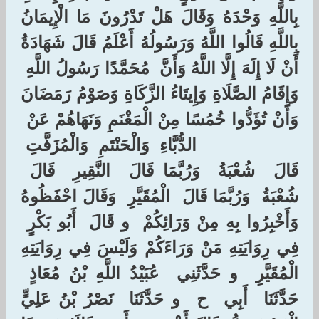
بِاللَّهِ وَحْدَهُ وَقَالَ هَلْ تَدْرُونَ مَا الْإِيمَانُ
بِاللَّهِ قَالُوا اللَّهُ وَرَسُولُهُ أَعْلَمُ قَالَ شَهَادَةُ
أَنْ لَا إِلَهَ إِلَّا اللَّهُ وَأَنَّ ‏ ‏مُحَمَّدًا رَسُولُ اللَّهِ ‏
‏وَإِقَامُ الصَّلَاةِ وَإِيتَاءُ الزَّكَاةِ وَصَوْمُ رَمَضَانَ
وَأَنْ تُؤَدُّوا خُمُسًا مِنْ الْمَغْنَمِ وَنَهَاهُمْ عَنْ ‏
‏الدُّبَّاءِ ‏ ‏وَالْحَنْتَمِ ‏ ‏وَالْمُزَفَّتِ ‏
‏قَالَ ‏ ‏شُعْبَةُ ‏ ‏وَرُبَّمَا قَالَ ‏ ‏النَّقِيرِ ‏ ‏قَالَ ‏
‏شُعْبَةُ ‏ ‏وَرُبَّمَا قَالَ ‏ ‏الْمُقَيَّرِ ‏ ‏وَقَالَ احْفَظُوهُ
وَأَخْبِرُوا بِهِ مِنْ وَرَائِكُمْ ‏ ‏و قَالَ ‏ ‏أَبُو بَكْرٍ ‏
‏فِي رِوَايَتِهِ مَنْ وَرَاءَكُمْ وَلَيْسَ فِي رِوَايَتِهِ
الْمُقَيَّرِ ‏ ‏و حَدَّثَنِي ‏ ‏عُبَيْدُ اللَّهِ بْنُ مُعَاذٍ ‏
‏حَدَّثَنَا ‏ ‏أَبِي ‏ ‏ح ‏ ‏و حَدَّثَنَا ‏ ‏نَصْرُ بْنُ عَلِيٍّ