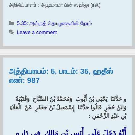
அறிவிப்பாளர் : அபூஉமாமா பின் ஸஹ்லு (ரலி)
Categories
5.35: அஸ்ருத் தொழுகையின் நேரம்
Leave a comment
அத்தியாயம்: 5, பாடம்: 35, ஹதீஸ்
எண்: 987
و حَدَّثَنَا ‏ ‏يَحْيَى بْنُ أَيُّوبَ ‏ ‏وَمُحَمَّدُ بْنُ الصَّبَّاحِ ‏ ‏وَقُتَيْبَةُ ‏
‏وَابْنُ حُجْرٍ ‏ ‏قَالُوا حَدَّثَنَا ‏ ‏إِسْمَعِيلُ بْنُ جَعْفَرٍ ‏ ‏عَنْ ‏ ‏الْعَلَاءِ
بْنِ عَبْدِ الرَّحْمَنِ :‏‏
أَنَّهُ دَخَلَ عَلَى ‏ ‏أَنَسِ بْنِ مَالِكٍ ‏ ‏فِي دَارِهِ ‏