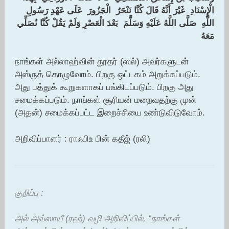
الْإِسْنَادِ ‏ ‏غَيْرَ أَنَّهُ قَالَ كُنَّا نَنْحَرُ ‏ ‏الْجَزُورَ ‏ ‏عَلَى عَهْدِ رَسُولِ
اللَّهِ ‏ ‏صَلَّى اللَّهُ عَلَيْهِ وَسَلَّمَ ‏ ‏بَعْدَ الْعَصْرِ وَلَمْ يَقُلْ كُنَّا نُصَلِّي
مَعَهُ
நாங்கள் அல்லாஹ்வின் தூதர் (ஸல்) அவர்களுடன்
அஸ்ருத் தொழுவோம். பிறகு ஒட்டகம் அறுக்கப்படும்.
அது பத்துக் கூறுகளாகப் பங்கிடப்படும். பிறகு அது
சமைக்கப்படும். நாங்கள் சூரியன் மறைவதற்கு முன்
(அதன்) சமைக்கப்பட்ட இறைச்சியை உண்டுவிடுவோம்.
அறிவிப்பாளர் : ராஃபிஉ பின் கதீஜ் (ரலி)
குறிப்பு :
அல் அவ்ஸாயீ (ரஹ்) வழி அறிவிப்பில், “நாங்கள்