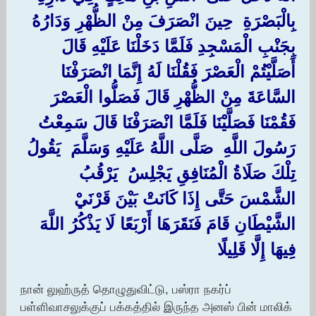
‏بِالْبَصْرَةِ ‏ ‏حِينَ انْصَرَفَ مِنْ الظُّهْرِ وَدَارُهُ
بِجَنْبِ الْمَسْجِدِ فَلَمَّا دَخَلْنَا عَلَيْهِ قَالَ
أَصَلَّيْتُمْ الْعَصْرَ فَقُلْنَا لَهُ إِنَّمَا انْصَرَفْنَا
السَّاعَةَ مِنْ الظُّهْرِ قَالَ فَصَلُّوا الْعَصْرَ
فَقُمْنَا فَصَلَّيْنَا فَلَمَّا انْصَرَفْنَا قَالَ سَمِعْتُ
رَسُولَ اللَّهِ ‏ ‏صَلَّى اللَّهُ عَلَيْهِ وَسَلَّمَ ‏ ‏يَقُولُ ‏
‏تِلْكَ صَلَاةُ الْمُنَافِقِ يَجْلِسُ ‏ ‏يَرْقُبُ ‏
‏الشَّمْسَ حَتَّى إِذَا كَانَتْ بَيْنَ قَرْنَيْ
الشَّيْطَانِ قَامَ فَنَقَرَهَا أَرْبَعًا لَا يَذْكُرُ اللَّهَ
فِيهَا إِلَّا قَلِيلًا
நான் லுஹ்ருத் தொழுதுவிட்டு, பஸ்ரா நகர்ப்
பள்ளிவாசலுக்குப் பக்கத்தில் இருந்த அனஸ் பின் மாலிக்