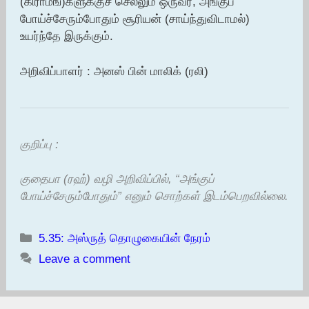
(கிராமங்)களுக்குச் செல்லும் ஒருவர், அங்குப்
போய்ச்சேரும்போதும் சூரியன் (சாய்ந்துவிடாமல்)
உயர்ந்தே இருக்கும்.
அறிவிப்பாளர் : அனஸ் பின் மாலிக் (ரலி)
குறிப்பு :
குதைபா (ரஹ்) வழி அறிவிப்பில், “அங்குப்
போய்ச்சேரும்போதும்” எனும் சொற்கள் இடம்பெறவில்லை.
Categories
5.35: அஸ்ருத் தொழுகையின் நேரம்
Leave a comment