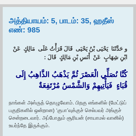
அத்தியாயம்: 5, பாடம்: 35, ஹதீஸ்
எண்: 985
و حَدَّثَنَا ‏ ‏يَحْيَى بْنُ يَحْيَى ‏ ‏قَالَ قَرَأْتُ عَلَى ‏ ‏مَالِكٍ ‏ ‏عَنْ ‏
‏ابْنِ شِهَابٍ ‏ ‏عَنْ ‏ ‏أَنَسِ بْنِ مَالِكٍ ‏ ‏قَالَ ‏:‏
كُنَّا نُصَلِّي الْعَصْرَ ثُمَّ يَذْهَبُ الذَّاهِبُ إِلَى ‏
‏قُبَاءٍ ‏ ‏فَيَأْتِيهِمْ وَالشَّمْسُ مُرْتَفِعَةٌ
நாங்கள் அஸ்ருத் தொழுவோம். பிறகு எங்களில் (மேட்டுப்
பகுதிகளில் ஒன்றான) ‘குபா’வுக்குச் செல்பவர் அங்குச்
சென்றடைவார். அப்போதும் சூரியன் (சாயாமல் வானில்)
உயர்ந்தே இருக்கும்.