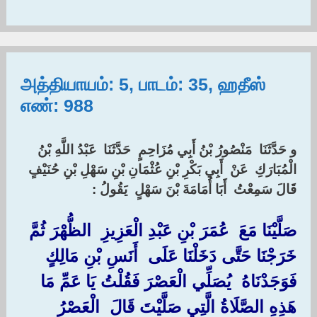
அத்தியாயம்: 5, பாடம்: 35, ஹதீஸ்
எண்: 988
و حَدَّثَنَا ‏ ‏مَنْصُورُ بْنُ أَبِي مُزَاحِمٍ ‏ ‏حَدَّثَنَا ‏ ‏عَبْدُ اللَّهِ بْنُ
الْمُبَارَكِ ‏ ‏عَنْ ‏ ‏أَبِي بَكْرِ بْنِ عُثْمَانِ بْنِ سَهْلِ بْنِ حُنَيْفٍ ‏
‏قَالَ سَمِعْتُ ‏ ‏أَبَا أُمَامَةَ بْنَ سَهْلٍ ‏ ‏يَقُولُ ‏:‏
صَلَّيْنَا مَعَ ‏ ‏عُمَرَ بْنِ عَبْدِ الْعَزِيزِ ‏ ‏الظُّهْرَ ثُمَّ
خَرَجْنَا حَتَّى دَخَلْنَا عَلَى ‏ ‏أَنَسِ بْنِ مَالِكٍ ‏
‏فَوَجَدْنَاهُ ‏ ‏يُصَلِّي الْعَصْرَ فَقُلْتُ يَا عَمِّ مَا
هَذِهِ الصَّلَاةُ الَّتِي صَلَّيْتَ قَالَ ‏ ‏الْعَصْرُ