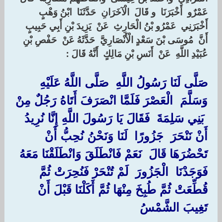
‏عَمْرٌو ‏ ‏أَخْبَرَنَا ‏ ‏و قَالَ ‏ ‏الْآخَرَانِ ‏ ‏حَدَّثَنَا ‏ ‏ابْنُ وَهْبٍ ‏
‏أَخْبَرَنِي ‏ ‏عَمْرُو بْنُ الْحَارِثِ ‏ ‏عَنْ ‏ ‏يَزِيدَ بْنِ أَبِي حَبِيبٍ ‏
‏أَنَّ ‏ ‏مُوسَى بْنَ سَعْدٍ الْأَنْصَارِيَّ ‏ ‏حَدَّثَهُ عَنْ ‏ ‏حَفْصِ بْنِ
عُبَيْدِ اللَّهِ ‏ ‏عَنْ ‏ ‏أَنَسِ بْنِ مَالِكٍ ‏ ‏أَنَّهُ قَالَ ‏:‏
صَلَّى لَنَا رَسُولُ اللَّهِ ‏ ‏صَلَّى اللَّهُ عَلَيْهِ
وَسَلَّمَ ‏ ‏الْعَصْرَ فَلَمَّا انْصَرَفَ أَتَاهُ رَجُلٌ مِنْ
‏ ‏بَنِي سَلِمَةَ ‏ ‏فَقَالَ يَا رَسُولَ اللَّهِ إِنَّا نُرِيدُ
أَنْ نَنْحَرَ ‏ ‏جَزُورًا ‏ ‏لَنَا وَنَحْنُ نُحِبُّ أَنْ
تَحْضُرَهَا قَالَ ‏ ‏نَعَمْ فَانْطَلَقَ وَانْطَلَقْنَا مَعَهُ
فَوَجَدْنَا ‏ ‏الْجَزُورَ ‏ ‏لَمْ تُنْحَرْ فَنُحِرَتْ ثُمَّ
قُطِّعَتْ ثُمَّ طُبِخَ مِنْهَا ثُمَّ أَكَلْنَا قَبْلَ أَنْ
تَغِيبَ الشَّمْسُ ‏