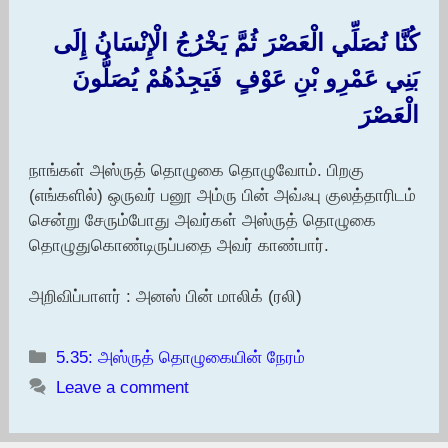
كُنَّا نُصَلِّي الْعَصْرَ ثُمَّ يَخْرُجُ الْإِنْسَانُ إِلَى ‏
‏بَنِي عَمْرِو بْنِ عَوْفٍ ‏ ‏فَيَجِدُهُمْ يُصَلُّونَ
الْعَصْرَ
நாங்கள் அஸ்ருத் தொழுகை தொழுவோம். பிறகு
(எங்களில்) ஒருவர் பனூ அம்ரு பின் அவ்ஃபு குலத்தாரிடம்
சென்று சேரும்போது அவர்கள் அஸ்ருத் தொழுகை
தொழுதுகொண்டிருப்பதை அவர் காண்பார்.
அறிவிப்பாளர் : அனஸ் பின் மாலிக் (ரலி)
Categories
5.35: அஸ்ருத் தொழுகையின் நேரம்
Leave a comment