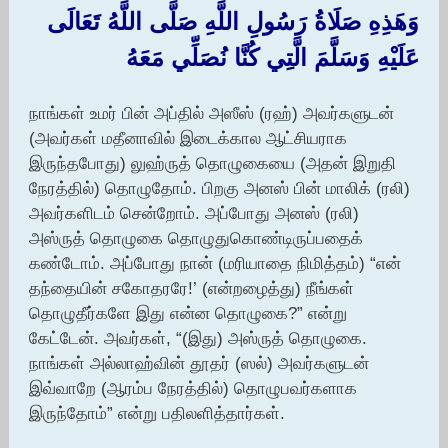
وَهَذِهِ صَلَاةُ رَسُولِ اللَّهِ صَلَّى اللَّهُ تَعَالَى
عَلَيْهِ وَسَلَّمَ الَّتِي كُنَّا نُصَلِّي مَعَهُ
நாங்கள் உமர் பின் அப்தில் அஸீஸ் (ரஹ்) அவர்களுடன்
(அவர்கள் மதீனாவில் இடைக்கால ஆட்சியராக
இருந்தபோது) லுஹ்ருத் தொழுகையை (அதன் இறுதி
நேரத்தில்) தொழுதோம். பிறகு அனஸ் பின் மாலிக் (ரலி)
அவர்களிடம் சென்றோம். அப்போது அனஸ் (ரலி)
அஸ்ருத் தொழுகை தொழுதுகொண்டிருப்பதைக்
கண்டோம். அப்போது நான் (மரியாதை நிமித்தம்) “என்
தந்தையின் சகோதரரே!’ (என்றழைத்து) நீங்கள்
தொழுதீர்களே இது என்ன தொழுகை?” என்று
கேட்டேன். அவர்கள், “(இது) அஸ்ருத் தொழுகை.
நாங்கள் அல்லாஹ்வின் தூதர் (ஸல்) அவர்களுடன்
இவ்வாறே (ஆரம்ப நேரத்தில்) தொழுபவர்களாக
இருந்தோம்” என்று பதிலளித்தார்கள்.