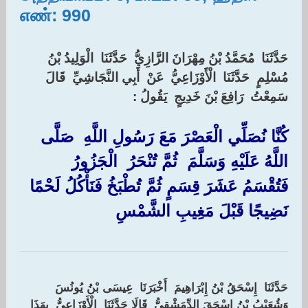
எண்: 990
حَدَّثَنَا ‏ ‏مُحَمَّدُ بْنُ مِهْرَانَ الرَّازِيُّ ‏ ‏حَدَّثَنَا ‏ ‏الْوَلِيدُ بْنُ
مُسْلِمٍ ‏ ‏حَدَّثَنَا ‏ ‏الْأَوْزَاعِيُّ ‏ ‏عَنْ ‏ ‏أَبِي النَّجَاشِيِّ ‏ ‏قَالَ
سَمِعْتُ ‏ ‏رَافِعَ بْنَ خَدِيجٍ ‏ ‏يَقُولُ ‏:‏
كُنَّا نُصَلِّي الْعَصْرَ مَعَ رَسُولِ اللَّهِ ‏ ‏صَلَّى
اللَّهُ عَلَيْهِ وَسَلَّمَ ‏ ‏ثُمَّ تُنْحَرُ ‏ ‏الْجَزُورُ ‏
‏فَتُقْسَمُ عَشَرَ قِسَمٍ ثُمَّ تُطْبَخُ فَنَأْكُلُ لَحْمًا
نَضِيجًا قَبْلَ مَغِيبِ الشَّمْسِ
‏
حَدَّثَنَا ‏ ‏إِسْحَقُ بْنُ إِبْرَاهِيمَ ‏ ‏أَخْبَرَنَا ‏ ‏عِيسَى بْنُ يُونُسَ ‏
‏وَشُعَيْبُ بْنُ إِسْحَقَ الدِّمَشْقِيُّ ‏ ‏قَالَا حَدَّثَنَا ‏ ‏الْأَوْزَاعِيُّ ‏ ‏بِهَذَا