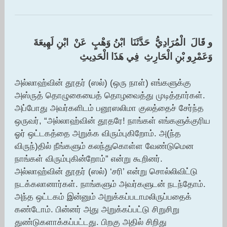
و قَالَ ‏ ‏الْمُرَادِيُّ ‏ ‏حَدَّثَنَا ‏ ‏ابْنُ وَهْبٍ ‏ ‏عَنْ ‏ ‏ابْنِ لَهِيعَةَ ‏
‏وَعَمْرِو بْنِ الْحَارِثِ ‏ ‏فِي هَذَا الْحَدِيثِ
அல்லாஹ்வின் தூதர் (ஸல்) (ஒரு நாள்) எங்களுக்கு
அஸ்ருத் தொழுகையைத் தொழவைத்து முடித்தார்கள்.
அப்போது அவர்களிடம் பனூஸலிமா குலத்தைச் சேர்ந்த
ஒருவர், “அல்லாஹ்வின் தூதரே! நாங்கள் எங்களுக்குரிய
ஓர் ஒட்டகத்தை அறுக்க விரும்புகிறோம். அ(ந்த
விருந்)தில் நீங்களும் கலந்துகொள்ள வேண்டுமென
நாங்கள் விரும்புகின்றோம்” என்று கூறினர்.
அல்லாஹ்வின் தூதர் (ஸல்) ‘சரி’ என்று சொல்லிவிட்டு
நடக்கலானார்கள். நாங்களும் அவர்களுடன் நடந்தோம்.
அந்த ஒட்டகம் இன்னும் அறுக்கப்படாமலிருப்பதைக்
கண்டோம். பின்னர் அது அறுக்கப்பட்டு சிறுசிறு
துண்டுகளாக்கப்பட்டது. பிறகு அதில் சிறிது