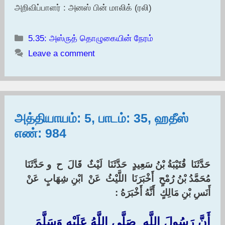
அறிவிப்பாளர் : அனஸ் பின் மாலிக் (ரலி)
Categories
5.35: அஸ்ருத் தொழுகையின் நேரம்
Leave a comment
அத்தியாயம்: 5, பாடம்: 35, ஹதீஸ்
எண்: 984
حَدَّثَنَا ‏ ‏قُتَيْبَةُ بْنُ سَعِيدٍ ‏ ‏حَدَّثَنَا ‏ ‏لَيْثٌ ‏ ‏قَالَ ‏ ‏ح ‏ ‏و حَدَّثَنَا ‏
‏مُحَمَّدُ بْنُ رُمْحٍ ‏ ‏أَخْبَرَنَا ‏ ‏اللَّيْثُ ‏ ‏عَنْ ‏ ‏ابْنِ شِهَابٍ ‏ ‏عَنْ ‏
‏أَنَسِ بْنِ مَالِكٍ ‏ ‏أَنَّهُ أَخْبَرَهُ ‏:‏
أَنَّ رَسُولَ اللَّهِ ‏ ‏صَلَّى اللَّهُ عَلَيْهِ وَسَلَّمَ ‏