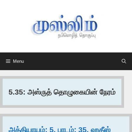
Skip
to
content
Menu
5.35: அஸ்ருத் தொழுகையின் நேரம்
அத்தியாயம்: 5, பாடம்: 35, ஹதீஸ்