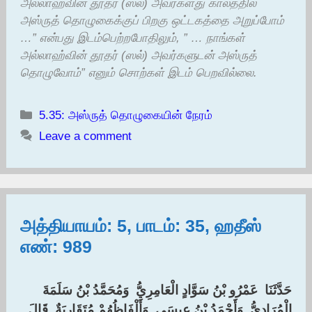
அல்லாஹ்வின் தூதர் (ஸல்) அவர்களது காலத்தில்
அஸ்ருத் தொழுகைக்குப் பிறகு ஒட்டகத்தை அறுப்போம்
…” என்பது இடம்பெற்றபோதிலும், ” … நாங்கள்
அல்லாஹ்வின் தூதர் (ஸல்) அவர்களுடன் அஸ்ருத்
தொழுவோம்” எனும் சொற்கள் இடம் பெறவில்லை.
Categories
5.35: அஸ்ருத் தொழுகையின் நேரம்
Leave a comment
அத்தியாயம்: 5, பாடம்: 35, ஹதீஸ்
எண்: 989
حَدَّثَنَا ‏ ‏عَمْرُو بْنُ سَوَّادٍ الْعَامِرِيُّ ‏ ‏وَمُحَمَّدُ بْنُ سَلَمَةَ
الْمُرَادِيُّ ‏ ‏وَأَحْمَدُ بْنُ عِيسَى ‏ ‏وَأَلْفَاظُهُمْ مُتَقَارِبَةٌ ‏ ‏قَالَ ‏