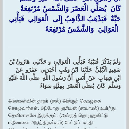
‏كَانَ ‏ ‏يُصَلِّي الْعَصْرَ وَالشَّمْسُ مُرْتَفِعَةٌ ‏
‏حَيَّةٌ ‏ ‏فَيَذْهَبُ الذَّاهِبُ إِلَى ‏ ‏الْعَوَالِي ‏ ‏فَيَأْتِي
‏ ‏الْعَوَالِيَ ‏ ‏وَالشَّمْسُ مُرْتَفِعَةٌ ‏
وَلَمْ يَذْكُرْ ‏ ‏قُتَيْبَةُ ‏ ‏فَيَأْتِي ‏ ‏الْعَوَالِيَ ‏ ‏و حَدَّثَنِي ‏ ‏هَارُونُ بْنُ
سَعِيدٍ الْأَيْلِيُّ ‏ ‏حَدَّثَنَا ‏ ‏ابْنُ وَهْبٍ ‏ ‏أَخْبَرَنِي ‏ ‏عَمْرٌو ‏ ‏عَنْ ‏
‏ابْنِ شِهَابٍ ‏ ‏عَنْ ‏ ‏أَنَسٍ ‏ ‏أَنَّ رَسُولَ اللَّهِ ‏ ‏صَلَّى اللَّهُ عَلَيْهِ
وَسَلَّمَ ‏ ‏كَانَ ‏ ‏يُصَلِّي الْعَصْرَ ‏ ‏بِمِثْلِهِ سَوَاءً
அல்லாஹ்வின் தூதர் (ஸல்) அஸ்ருத் தொழுகை
தொழுவார்கள். அப்போது சூரியன் (சாயாமல்) உயர்ந்து
தெளிவாகவே இருக்கும். (அஸ்ருத் தொழுதுவிட்டு
மதீனாவை அடுத்திருக்கும்) மேட்டுப் பகுதி