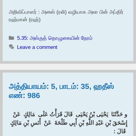
அறிவிப்பாளர் : அனஸ் (ரலி) வழியாக அலா பின் அப்திர்
ரஹ்மான் (ரஹ்)
Categories
5.35: அஸ்ருத் தொழுகையின் நேரம்
Leave a comment
அத்தியாயம்: 5, பாடம்: 35, ஹதீஸ்
எண்: 986
و حَدَّثَنَا ‏ ‏يَحْيَى بْنُ يَحْيَى ‏ ‏قَالَ قَرَأْتُ عَلَى ‏ ‏مَالِكٍ ‏ ‏عَنْ ‏
‏إِسْحَقَ بْنِ عَبْدِ اللَّهِ بْنِ أَبِي طَلْحَةَ ‏ ‏عَنْ ‏ ‏أَنَسِ بْنِ مَالِكٍ
‏ ‏قَالَ ‏:‏