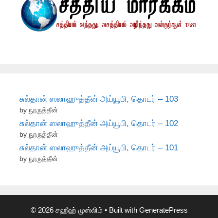
சுல்தான் ஸலாஹுத்தீன் அய்யூபி, தொடர் – 103
by நூருத்தீன்
சுல்தான் ஸலாஹுத்தீன் அய்யூபி, தொடர் – 102
by நூருத்தீன்
சுல்தான் ஸலாஹுத்தீன் அய்யூபி, தொடர் – 101
by நூருத்தீன்
© 2026 சஹீஹ் முஸ்லிம்
• Built with
GeneratePress